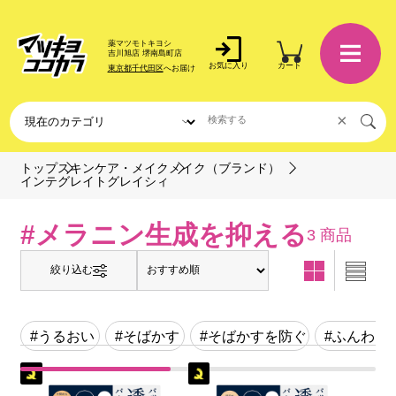
薬マツモトキヨシ
吉川旭店 堺南島町店
お気に入り
カート
東京都千代田区
へお届け
×
トップ
スキンケア・メイク
メイク（ブランド）
インテグレイトグレイシィ
#メラニン生成を抑える
3 商品
絞り込む
#うるおい
#そばかす
#そばかすを防ぐ
#ふんわり