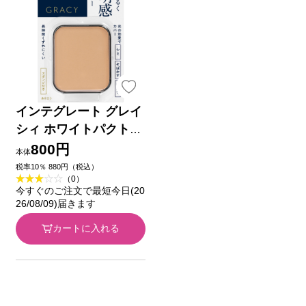
インテグレート グレイ
シィ ホワイトパクトE
X （レフィル） オーク
800円
本体
ル30 １１ｇ 資生堂
税率10％ 880円（税込）
（0）
今すぐのご注文で最短今日(20
26/08/09)届きます
カートに入れる