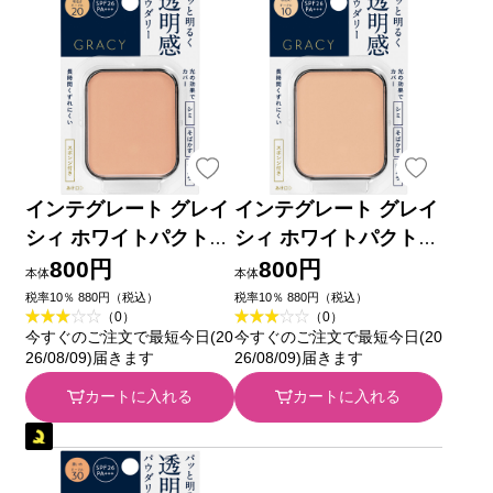
インテグレート グレイ
インテグレート グレイ
シィ ホワイトパクトE
シィ ホワイトパクトE
X （レフィル） オーク
X （レフィル） オーク
800円
800円
本体
本体
ル20 １１ｇ 資生堂
ル10 １１ｇ 資生堂
税率10％ 880円（税込）
税率10％ 880円（税込）
（0）
（0）
今すぐのご注文で最短今日(20
今すぐのご注文で最短今日(20
26/08/09)届きます
26/08/09)届きます
カートに入れる
カートに入れる