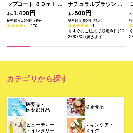
ップコート ８０ｍｌ カ
ナチュラルブラウン ＿
ネボウ化粧品
セザンヌ化粧品
1,400円
500円
本体
本体
本
税率10％ 1,540円（税込）
税率10％ 550円（税込）
税
（170）
（4）
今すぐのご注文で最短今日(20
今
26/08/09)届きます
2
カテゴリから探す
医薬品・
健康食品
医薬部外品
ビューティー・
スキンケア・
トイレタリー
メイク