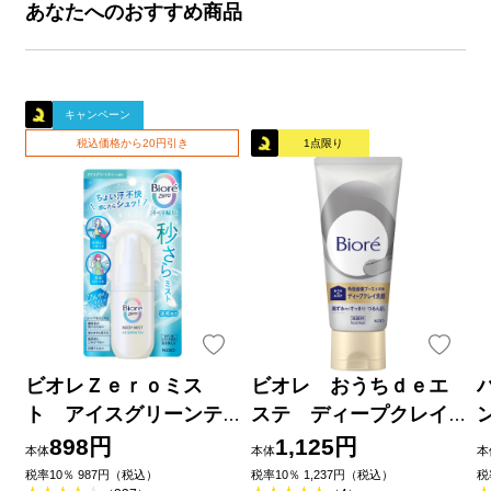
あなたへのおすすめ商品
キャンペーン
税込価格から20円引き
1点限り
ビオレＺｅｒｏミス
ビオレ おうちｄｅエ
ト アイスグリーンテ
ステ ディープクレイ
ィーの香り ６０ｍＬ 花
洗顔 １８０ｇ 花王
898円
1,125円
本体
本体
本
王
品
税率10％ 987円（税込）
税率10％ 1,237円（税込）
税