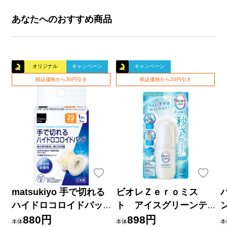
あなたへのおすすめ商品
オリジナル
キャンペーン
キャンペーン
税込価格から30円引き
税込価格から20円引き
matsukiyo 手で切れる
ビオレＺｅｒｏミス
ハイドロコロイドパッ
ト アイスグリーンテ
ド ２５ｍｍ×３ｍ巻
ィーの香り ６０ｍＬ 花
880円
898円
本体
本体
本