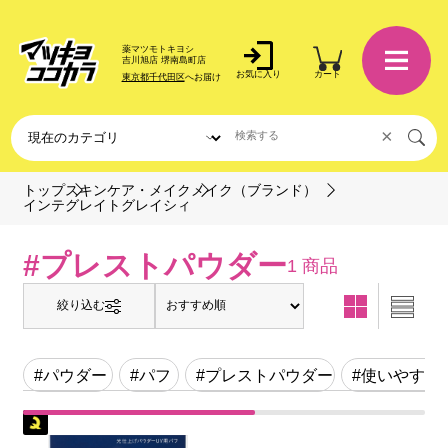
薬マツモトキヨシ
吉川旭店 堺南島町店
お気に入り
カート
東京都千代田区
へお届け
×
トップ
スキンケア・メイク
メイク（ブランド）
インテグレイトグレイシィ
#プレストパウダー
1 商品
絞り込む
#パウダー
#パフ
#プレストパウダー
#使いやすい