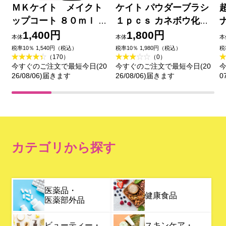
ＭＫケイト メイクト
ケイト パウダーブラシ
ップコート ８０ｍｌ カ
１ｐｃｓ カネボウ化粧
ネボウ化粧品
品
1,400円
1,800円
本体
本体
本
税率10％ 1,540円（税込）
税率10％ 1,980円（税込）
税
（170）
（0）
今すぐのご注文で最短今日(20
今すぐのご注文で最短今日(20
今
26/08/06)届きます
26/08/06)届きます
0
カテゴリから探す
医薬品・
健康食品
医薬部外品
ビューティー・
スキンケア・