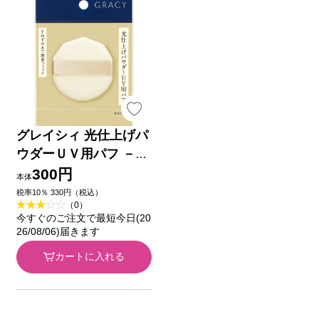
グレイシィ 光仕上げパ
ウダーＵＶ用パフ －
資生堂
300円
本体
税率10％ 330円（税込）
（0）
今すぐのご注文で最短今日(20
26/08/06)届きます
カートに入れる