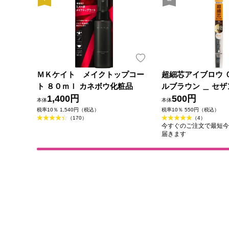
ＭＫケイト メイクトップコー
超細芯アイブロウ 
ト ８０ｍｌ カネボウ化粧品
ルブラウン ＿ セ
1,400円
500円
本体
本体
税率10％ 1,540円（税込）
税率10％ 550円（税込）
（170）
（4）
今すぐのご注文で最短今日(2
届きます