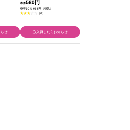
化粧品
580円
本体
税率10％ 638円（税込）
（0）
知らせ
入荷したらお知らせ