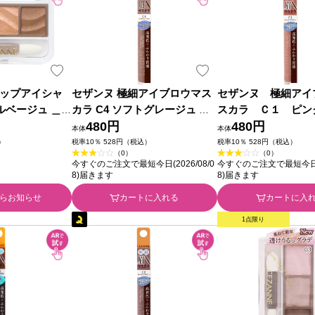
ップアイシャ
セザンヌ 極細アイブロウマス
セザンヌ 極細アイ
ヤルベージュ ＿
カラ C4 ソフトグレージュ ＿
スカラ Ｃ１ ピン
セザンヌ化粧品
480円
ン ＿ セザンヌ化粧
480円
本体
本体
）
税率10％ 528円（税込）
税率10％ 528円（税込）
（0）
（0）
今すぐのご注文で最短今日(2026/08/0
今すぐのご注文で最短今日(20
8)届きます
8)届きます
らお知らせ
カートに入れる
カートに入
1点限り