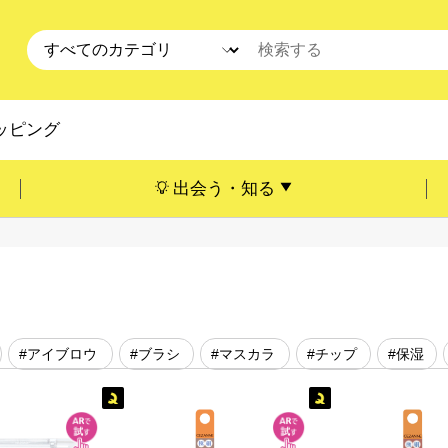
ッピング
出会う・知る
#アイブロウ
#ブラシ
#マスカラ
#チップ
#保湿