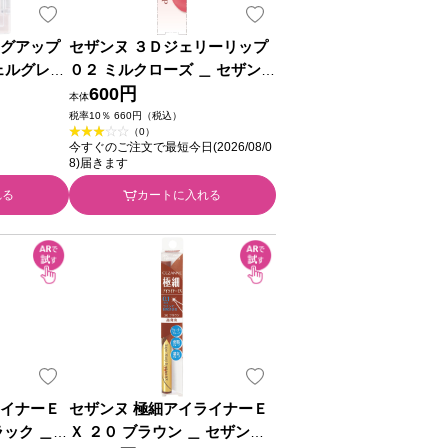
ングアップ
セザンヌ ３Ｄジェリーリップ
シェルグレー
０２ ミルクローズ ＿ セザンヌ
粧品
化粧品
600円
本体
税率10％ 660円（税込）
（0）
今すぐのご注文で最短今日(2026/08/0
8)届きます
れる
カートに入れる
ライナーＥ
セザンヌ 極細アイライナーＥ
ラック ＿
Ｘ ２０ ブラウン ＿ セザンヌ