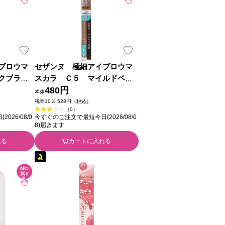
ブロウマ
セザンヌ 極細アイブロウマ
クブラウ
スカラ Ｃ５ マイルドベー
品
ジュ ＿ セザンヌ化粧品
480円
本体
税率10％ 528円（税込）
（0）
26/08/0
今すぐのご注文で最短今日(2026/08/0
8)届きます
れる
カートに入れる