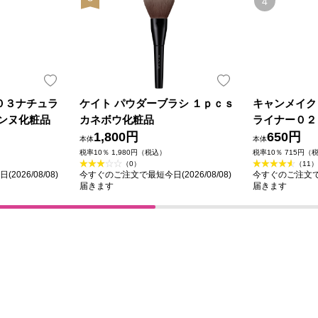
０３ナチュラ
ケイト パウダーブラシ １ｐｃｓ
キャンメイク
ザンヌ化粧品
カネボウ化粧品
ライナー０２
1,800円
ン ＿ 井田
650円
本体
本体
税率10％ 1,980円（税込）
税率10％ 715円（
（0）
（11）
026/08/08)
今すぐのご注文で最短今日(2026/08/08)
今すぐのご注文で最短
届きます
届きます