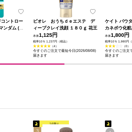
汗コントロー
ビオレ おうちｄｅエステ デ
ケイト パウ
マンダム (医
ィープクレイ洗顔 １８０ｇ 花王
カネボウ化粧
1,125円
1,800円
本体
本体
税率10％ 1,237円（税込）
税率10％ 1,980円
（4）
（0）
今すぐのご注文で最短今日(2026/08/08)
今すぐのご注文で最短
届きます
届きます
1点限り