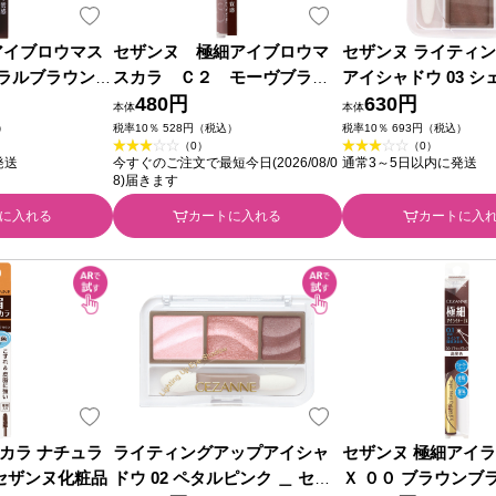
アイブロウマス
セザンヌ 極細アイブロウマ
セザンヌ ライティ
ュラルブラウン
スカラ Ｃ２ モーヴブラウ
アイシャドウ 03 
粧品
ン ＿ セザンヌ化粧品
480円
ジュ ＿ セザンヌ化
630円
本体
本体
）
税率10％ 528円（税込）
税率10％ 693円（税込）
（0）
（0）
発送
今すぐのご注文で最短今日(2026/08/0
通常3～5日以内に発送
8)届きます
に入れる
カートに入れる
カートに入
カラ ナチュラ
ライティングアップアイシャ
セザンヌ 極細アイ
 セザンヌ化粧品
ドウ 02 ペタルピンク ＿ セザ
Ｘ ００ ブラウンブ