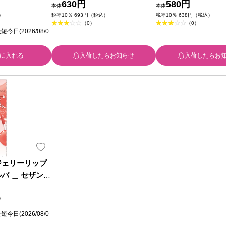
ンヌ化粧品
630円
セザンヌ化粧品
580円
本体
本体
）
税率10％ 693円（税込）
税率10％ 638円（税込）
（0）
（0）
日(2026/08/0
に入れる
入荷したらお知らせ
入荷したらお
ジェリーリップ
バ ＿ セザンヌ
）
日(2026/08/0