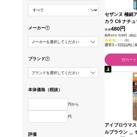
セザンヌ 極細
カラ C6 ナチ
メーカー
＿ セザンヌ化
480円
本体
税率10％ 528円（税込
（0）
メーカーを選択してください
通常3～5日以内に
ブランド
カート
ブランドを選択してください
本体価格（税抜）
円から
円
アイブロウマス
ルブラウン ＿
評価