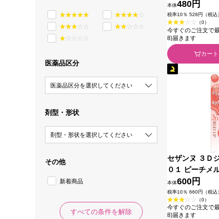
480円
本体
税率10％ 528円（税込
（0）
今すぐのご注文で最短今
8)届きます
カート
医薬品区分
医薬品区分を選択してください
剤型・形状
剤型・形状を選択してください
セザンヌ ３Ｄ
その他
０１ ピーチメル
化粧品
600円
新着商品
本体
税率10％ 660円（税込
（0）
今すぐのご注文で最短今
すべての条件を解除
8)届きます