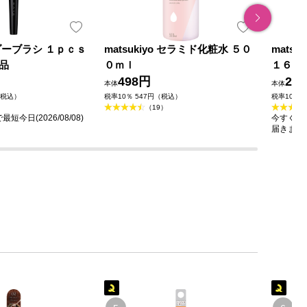
ダーブラシ １ｐｃｓ
matsukiyo セラミド化粧水 ５０
mats
品
０ｍｌ
１６０
498円
23
本体
本体
（税込）
税率10％ 547円（税込）
税率10％ 
（19）
今日(2026/08/08)
今すぐのご
届きます