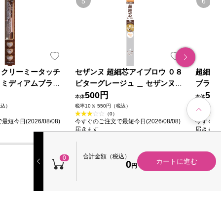
 クリーミータッチ
セザンヌ 超細芯アイブロウ ０８
超細芯
 ミディアムブラウ
ビターグレージュ ＿ セザンヌ化
ブラウ
ラボラトリーズ
粧品
500円
50
本体
本体
税込）
税率10％ 550円（税込）
税率10％ 
（0）
今日(2026/08/08)
今すぐのご注文で最短今日(2026/08/08)
今すぐのご
届きます
届きます
合計金額（税込）
0
カートに進む
0
円