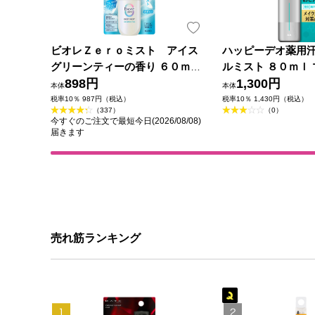
ビオレＺｅｒｏミスト アイス
ハッピーデオ薬用
グリーンティーの香り ６０ｍＬ
ルミスト ８０ｍｌ 
花王
898円
薬部外品)
1,300円
本体
本体
税率10％ 987円（税込）
税率10％ 1,430円（税込）
（337）
（0）
今すぐのご注文で最短今日(2026/08/08)
届きます
売れ筋ランキング