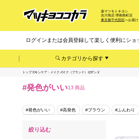
薬マツモトキヨシ
吉川旭店 堺南島町店
東京都千代田区
へお届け
ログインまたは会員登録して楽しく便利にショ
カテゴリから探す
トップ
スキンケア・メイク
メイク（ブランド）
セザンヌ
#発色がいい
13 商品
#発色がいい
#高発色
#ブラウン
#ふんわり
絞り込む