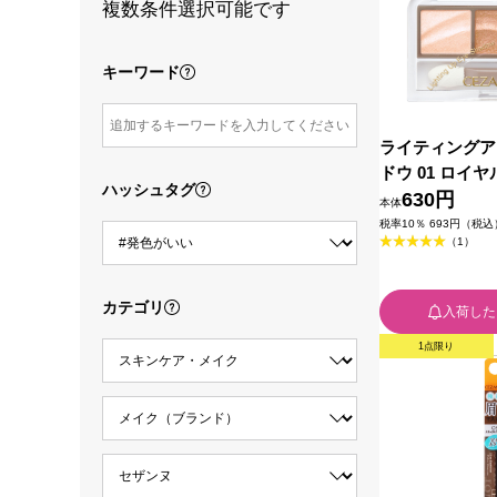
複数条件選択可能です
キーワード
ライティングア
ドウ 01 ロイ
ハッシュタグ
セザンヌ化粧品
630円
本体
税率10％ 693円（税込
（1）
カテゴリ
入荷した
1点限り