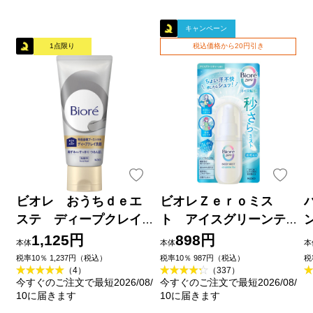
キャンペーン
1点限り
税込価格から20円引き
ビオレ おうちｄｅエ
ビオレＺｅｒｏミス
ステ ディープクレイ
ト アイスグリーンテ
洗顔 １８０ｇ 花王
ィーの香り ６０ｍＬ 花
1,125円
898円
本体
本体
本
王
品
税率10％ 1,237円（税込）
税率10％ 987円（税込）
税
（4）
（337）
今すぐのご注文で最短2026/08/
今すぐのご注文で最短2026/08/
10に届きます
10に届きます