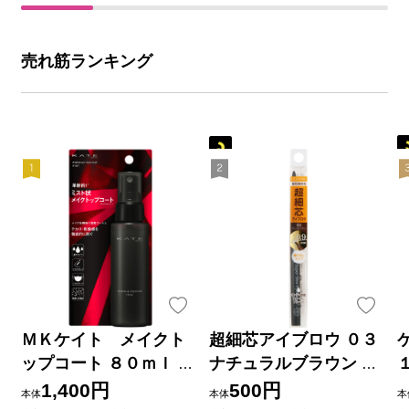
売れ筋ランキング
ＭＫケイト メイクト
超細芯アイブロウ ０３
ップコート ８０ｍｌ カ
ナチュラルブラウン ＿
ネボウ化粧品
セザンヌ化粧品
1,400円
500円
本体
本体
本