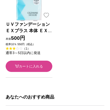
ＵＶファンデーション
ＥＸプラス 本体 ＥＸ
２ライトオークル ＿
500円
本体
セザンヌ化粧品
税率10％ 550円（税込）
（1）
通常3～5日以内に発送
カートに入れる
あなたへのおすすめ商品