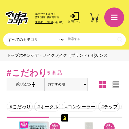
薬マツモトキヨシ
吉川旭店 堺南島町店
お気に入り
カート
東京都千代田区
へお届け
セザンヌ
トップ
スキンケア・メイク
メイク（ブランド）
#こだわり
5 商品
絞り込む
#こだわり
#オークル
#コンシーラー
#チップ
#