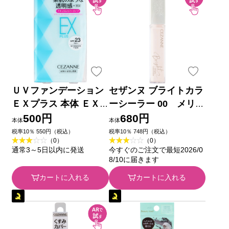
ＵＶファンデーション
セザンヌ ブライトカラ
ＥＸプラス 本体 ＥＸ
ーシーラー 00 メリハ
３オークル ＿ セザン
リホワイト ＿ セザン
500円
680円
本体
本体
ヌ化粧品
ヌ化粧品
税率10％ 550円（税込）
税率10％ 748円（税込）
（0）
（0）
通常3～5日以内に発送
今すぐのご注文で最短2026/0
8/10に届きます
カートに入れる
カートに入れる