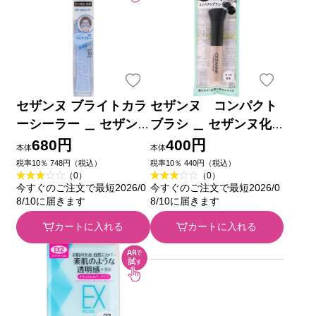
セザンヌ ブライトカラ
セザンヌ コンパクト
ーシーラー ＿ セザン
ブラシ ＿ セザンヌ化
ヌ化粧品
粧品
680円
400円
本体
本体
税率10％ 748円（税込）
税率10％ 440円（税込）
（0）
（0）
今すぐのご注文で最短2026/0
今すぐのご注文で最短2026/0
8/10に届きます
8/10に届きます
カートに入れる
カートに入れる