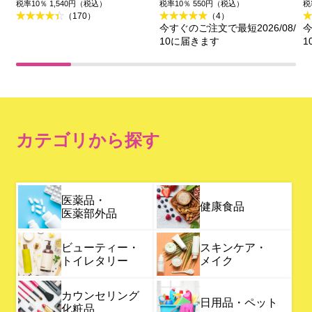
税率10％ 1,540円（税込）
税率10％ 550円（税込）
税
（170）
（4）
今すぐのご注文で最短2026/08/
今
10に届きます
1
カテゴリから探す
医薬品・
健康食品
医薬部外品
ビューティー・
スキンケア・
トイレタリー
メイク
カウンセリング
日用品・ペット
化粧品