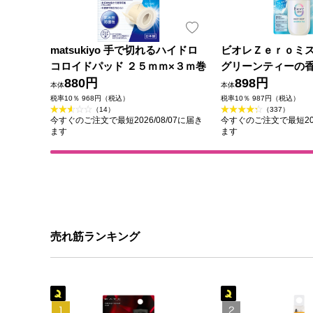
matsukiyo 手で切れるハイドロ
ビオレＺｅｒｏミ
コロイドパッド ２５ｍｍ×３ｍ巻
グリーンティーの香
880円
花王
898円
本体
本体
税率10％ 968円（税込）
税率10％ 987円（税込）
（14）
（337）
今すぐのご注文で最短2026/08/07に届き
今すぐのご注文で最短202
ます
ます
売れ筋ランキング