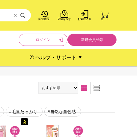
×
閲覧履歴
店舗を探す
お気に入り
カート
ログイン
新規会員登録
ヘルプ・サポート
#毛量たっぷり
#自然な血色感