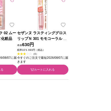
 02 ムー
セザンヌ ラスティンググロス
ヌ化粧品
リップＮ 301 モモコーラル ＿
セザンヌ化粧品
630円
本体
税率10％ 693円（税込）
（0）
/08/07に届
今すぐのご注文で最短2026/08/07に届
きます
れる
カートに入れる