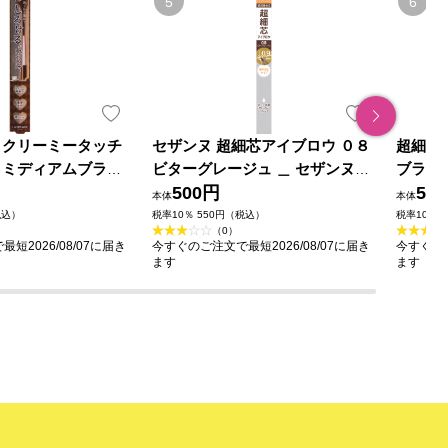
 クリーミータッチ
セザンヌ 超細芯アイブロウ ０８
超細芯
 ミディアムブラウ
ビターグレージュ ＿ セザンヌ化
ブラウ
ラボラトリーズ
粧品
500円
50
本体
本体
税込）
税率10％ 550円（税込）
税率10％ 
（0）
短2026/08/07に届き
今すぐのご注文で最短2026/08/07に届き
今すぐのご
ます
ます