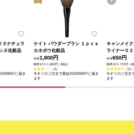
０３ナチュラ
ケイト パウダーブラシ １ｐｃｓ
キャンメイク
ザンヌ化粧品
カネボウ化粧品
ライナー０２
1,800円
ン ＿ 井田
650円
本体
本体
税率10％ 1,980円（税込）
税率10％ 715円（
（0）
（11）
6/08/07に届き
今すぐのご注文で最短2026/08/07に届き
今すぐのご注文で最
ます
ます