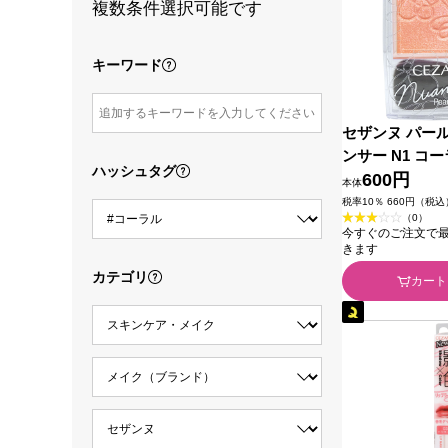
複数条件選択可能です
キーワード
セザンヌ パー
ンサー N1 コ
ハッシュタグ
＿ セザンヌ化
600円
本体
税率10％ 660円（税込
（0）
今すぐのご注文で最短2
きます
カテゴリ
カート