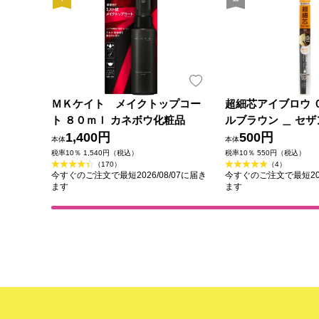
ＭＫケイト メイクトップコー
超細芯アイブロウ 
ト ８０ｍｌ カネボウ化粧品
ルブラウン ＿ セ
1,400円
500円
本体
本体
税率10％ 1,540円（税込）
税率10％ 550円（税込）
（170）
（4）
今すぐのご注文で最短2026/08/07に届き
今すぐのご注文で最短202
ます
ます