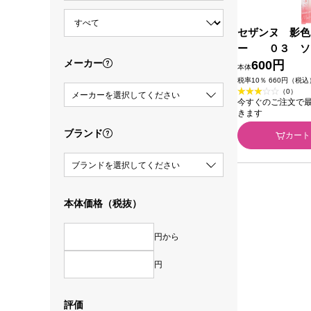
セザンヌ 影色
ー ０３ ソ
メーカー
＿ セザンヌ化
600円
本体
税率10％ 660円（税込
（0）
メーカーを選択してください
今すぐのご注文で最短2
きます
ブランド
カート
ブランドを選択してください
本体価格（税抜）
円から
円
評価