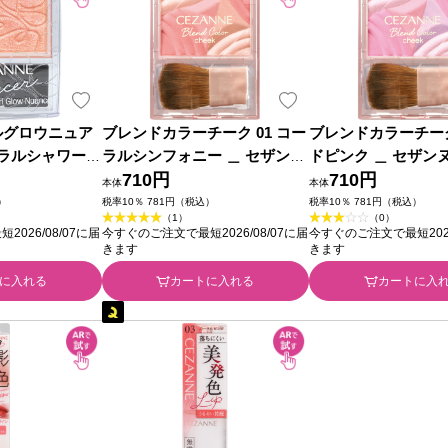
ルグロウニュア
ブレンドカラーチーク 01 コー
ブレンドカラーチーク
ーラルシャワー
ラルシンフォニー ＿ セザンヌ
ドピンク ＿ セザン
粧品
化粧品
710円
710円
本体
本体
）
税率10％ 781円（税込）
税率10％ 781円（税込）
（1）
（0）
026/08/07に届
今すぐのご注文で最短2026/08/07に届
今すぐのご注文で最短2026
きます
きます
に入れる
カートに入れる
カートに入