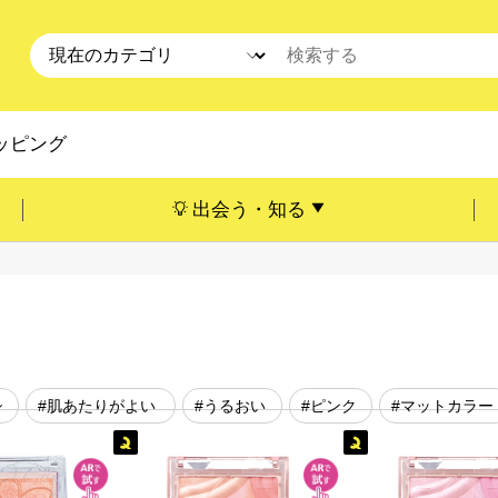
ッピング
出会う・知る
シ
#肌あたりがよい
#うるおい
#ピンク
#マットカラー