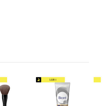
1点限り
オリ