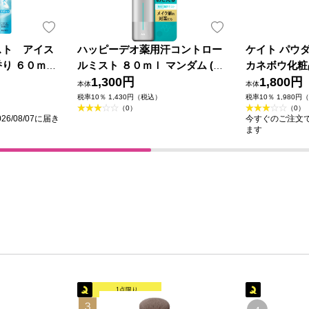
スト アイス
ハッピーデオ薬用汗コントロー
ケイト パウ
り ６０ｍＬ
ルミスト ８０ｍｌ マンダム (医
カネボウ化粧
薬部外品)
1,300円
1,800円
本体
本体
税率10％ 1,430円（税込）
税率10％ 1,980円
（0）
（0）
6/08/07に届き
今すぐのご注文で最
ます
1点限り