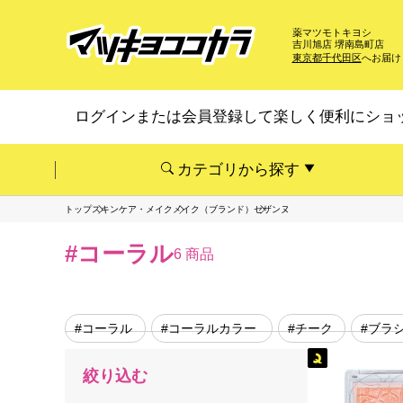
薬マツモトキヨシ
吉川旭店 堺南島町店
東京都千代田区
へお届け
ログインまたは会員登録して楽しく便利にショ
カテゴリから探す
トップ
スキンケア・メイク
メイク（ブランド）
セザンヌ
#コーラル
6 商品
#コーラル
#コーラルカラー
#チーク
#ブラ
絞り込む