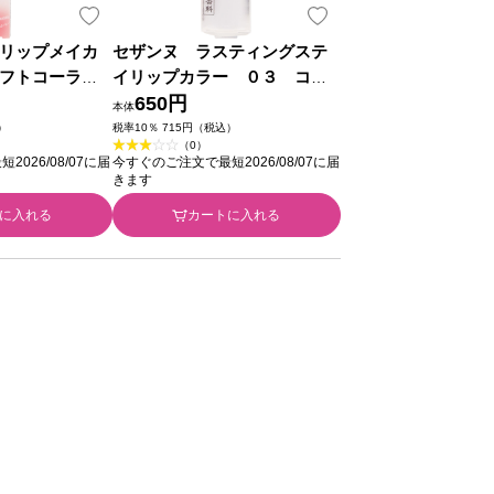
リップメイカ
セザンヌ ラスティングステ
フトコーラル
イリップカラー ０３ コー
粧品
ラルピンク ＿ セザンヌ化粧品
650円
本体
）
税率10％ 715円（税込）
（0）
026/08/07に届
今すぐのご注文で最短2026/08/07に届
きます
に入れる
カートに入れる