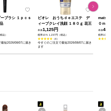
ダーブラシ １ｐｃｓ
ビオレ おうちｄｅエステ デ
mats
品
ィープクレイ洗顔 １８０ｇ 花王
０ｍｌ
1,125円
49
本体
本体
（税込）
税率10％ 1,237円（税込）
税率10％ 
（4）
短2026/08/07に届き
今すぐのご注文で最短2026/08/07に届き
ます