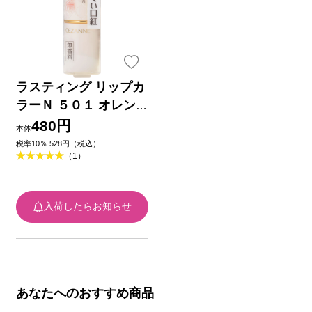
ラスティング リップカ
ラーＮ ５０１ オレン
ジ系 ７ｇ セザンヌ化
480円
本体
粧品
税率10％ 528円（税込）
（1）
入荷したらお知らせ
あなたへのおすすめ商品