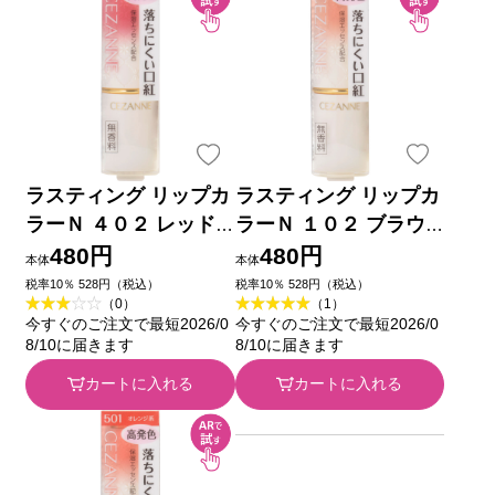
ラスティング リップカ
ラスティング リップカ
ラーＮ ４０２ レッド
ラーＮ １０２ ブラウ
系 ７ｇ セザンヌ化粧
ン系 ＿ セザンヌ化粧
480円
480円
本体
本体
品
品
税率10％ 528円（税込）
税率10％ 528円（税込）
（0）
（1）
今すぐのご注文で最短2026/0
今すぐのご注文で最短2026/0
8/10に届きます
8/10に届きます
カートに入れる
カートに入れる