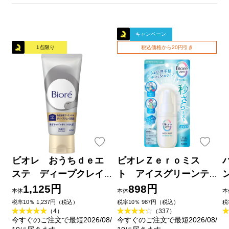
キャンペーン
1点限り
税込価格から20円引き
ビオレ おうちｄｅエ
ビオレＺｅｒｏミス
ステ ディープクレイ
ト アイスグリーンテ
洗顔 １８０ｇ 花王
ィーの香り ６０ｍＬ 花
1,125円
898円
本体
本体
本
王
品
税率10％ 1,237円（税込）
税率10％ 987円（税込）
税
（4）
（337）
今すぐのご注文で最短2026/08/
今すぐのご注文で最短2026/08/