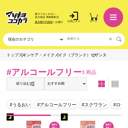
薬マツモトキヨシ
吉川旭店 堺南島町店
お気に入り
カート
東京都千代田区
へお届け
×
セザンヌ
トップ
スキンケア・メイク
メイク（ブランド）
#アルコールフリー
3 商品
絞り込む
#うるおい
#アルコールフリー
#スクワラン
#ロー