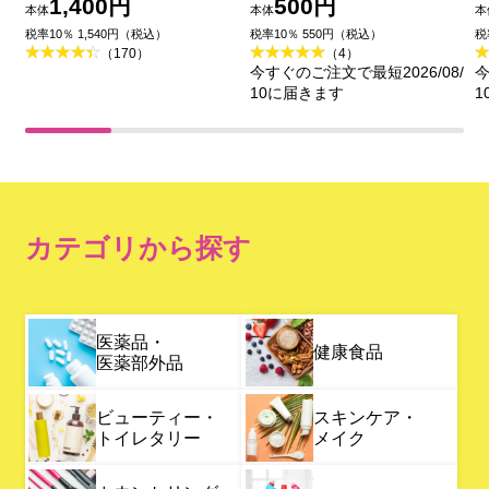
ネボウ化粧品
セザンヌ化粧品
1,400円
500円
本体
本体
本
税率10％ 1,540円（税込）
税率10％ 550円（税込）
税
（170）
（4）
今すぐのご注文で最短2026/08/
今
10に届きます
1
カテゴリから探す
医薬品・
健康食品
医薬部外品
ビューティー・
スキンケア・
トイレタリー
メイク