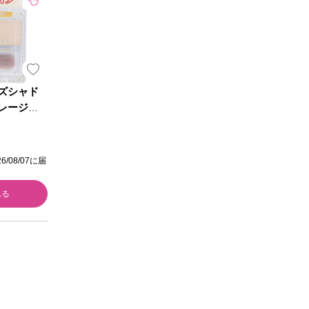
ズシャド
レージュ
ボラトリー
/08/07に届
れる