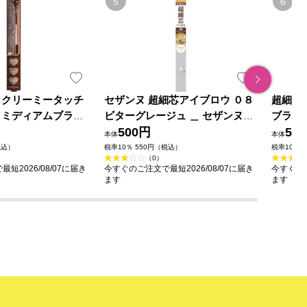
 クリーミータッチ
セザンヌ 超細芯アイブロウ ０８
超細芯
 ミディアムブラウ
ビターグレージュ ＿ セザンヌ化
ブラウ
ラボラトリーズ
粧品
500円
50
本体
本体
税込）
税率10％ 550円（税込）
税率10％ 
（0）
短2026/08/07に届き
今すぐのご注文で最短2026/08/07に届き
今すぐのご
ます
ます