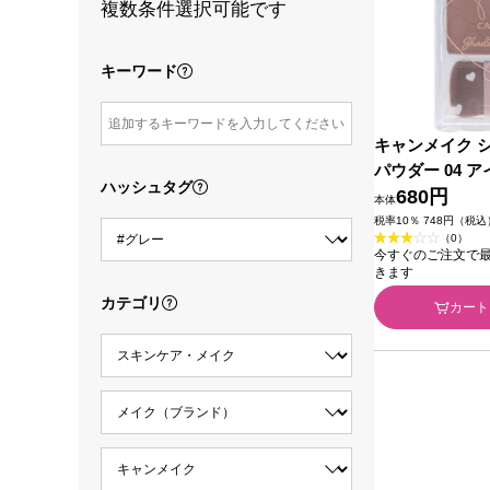
複数条件選択可能です
キーワード
キャンメイク 
パウダー 04 
ハッシュタグ
ウン ＿ 井田
680円
本体
税率10％ 748円（税込
（0）
今すぐのご注文で最短2
きます
カテゴリ
カート