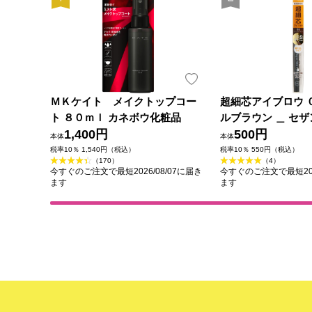
ＭＫケイト メイクトップコー
超細芯アイブロウ 
ト ８０ｍｌ カネボウ化粧品
ルブラウン ＿ セ
1,400円
500円
本体
本体
税率10％ 1,540円（税込）
税率10％ 550円（税込）
（170）
（4）
今すぐのご注文で最短2026/08/07に届き
今すぐのご注文で最短202
ます
ます