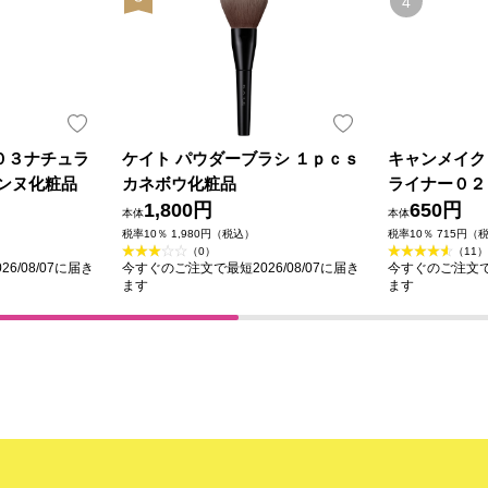
０３ナチュラ
ケイト パウダーブラシ １ｐｃｓ
キャンメイク
ザンヌ化粧品
カネボウ化粧品
ライナー０２
1,800円
ン ＿ 井田
650円
本体
本体
税率10％ 1,980円（税込）
税率10％ 715円（
（0）
（11）
6/08/07に届き
今すぐのご注文で最短2026/08/07に届き
今すぐのご注文で最
ます
ます