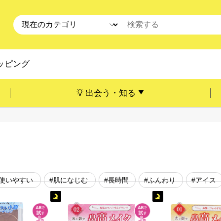
ッピング
出会う・知る
#使いやすい
#肌になじむ
#長時間
#ふんわり
#アイス