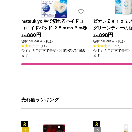
matsukiyo 手で切れるハイドロ
ビオレＺｅｒｏミ
コロイドパッド ２５ｍｍ×３ｍ巻
グリーンティーの香
880円
花王
898円
本体
本体
税率10％ 968円（税込）
税率10％ 987円（税込）
（14）
（337）
今すぐのご注文で最短2026/08/07に届き
今すぐのご注文で最短202
ます
ます
売れ筋ランキング