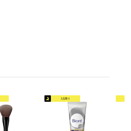
1点限り
オリ