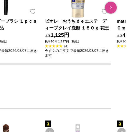
ダーブラシ １ｐｃｓ
ビオレ おうちｄｅエステ デ
mats
品
ィープクレイ洗顔 １８０ｇ 花王
０ｍｌ
1,125円
49
本体
本体
（税込）
税率10％ 1,237円（税込）
税率10％ 
（4）
短2026/08/07に届き
今すぐのご注文で最短2026/08/07に届き
ます