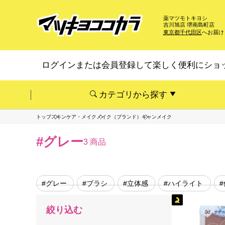
薬マツモトキヨシ
吉川旭店 堺南島町店
東京都千代田区
へお届け
ログインまたは会員登録して楽しく便利にショ
カテゴリから探す
トップ
スキンケア・メイク
メイク（ブランド）
キャンメイク
#グレー
3 商品
#グレー
#ブラシ
#立体感
#ハイライト
絞り込む