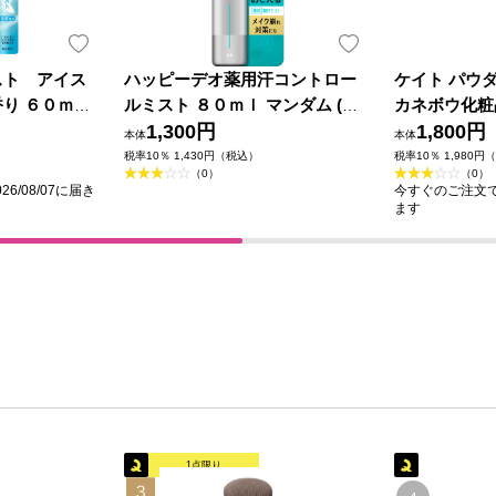
スト アイス
ハッピーデオ薬用汗コントロー
ケイト パウ
り ６０ｍＬ
ルミスト ８０ｍｌ マンダム (医
カネボウ化粧
薬部外品)
1,300円
1,800円
本体
本体
税率10％ 1,430円（税込）
税率10％ 1,980円
（0）
（0）
6/08/07に届き
今すぐのご注文で最
ます
1点限り