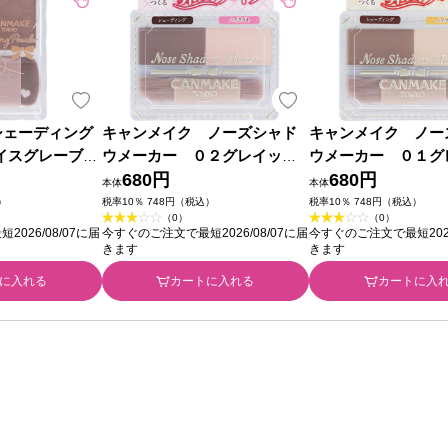
シェーディング
キャンメイク ノーズシャド
キャンメイク ノー
アイスグレーブラ
ウメーカー ０２グレイッシ
ウメーカー ０１グ
ラボラトリーズ
ュピンク ＿ 井田ラボラトリー
680円
イエロー ＿ 井田ラ
680円
本体
本体
ズ
ズ
）
税率10％ 748円（税込）
税率10％ 748円（税込）
（0）
（0）
026/08/07に届
今すぐのご注文で最短2026/08/07に届
今すぐのご注文で最短2026
きます
きます
に入れる
カートに入れる
カートに入