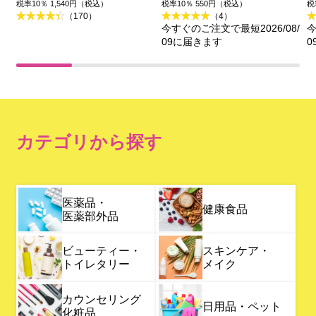
税率10％ 1,540円（税込）
税率10％ 550円（税込）
税
（170）
（4）
今すぐのご注文で最短2026/08/
今
09に届きます
0
カテゴリから探す
医薬品・
健康食品
医薬部外品
ビューティー・
スキンケア・
トイレタリー
メイク
カウンセリング
日用品・ペット
化粧品