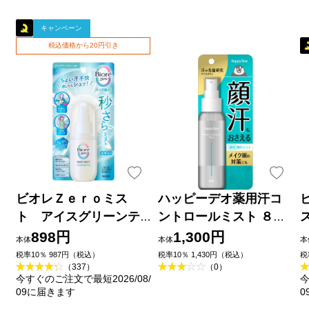
キャンペーン
税込価格から20円引き
ビオレＺｅｒｏミス
ハッピーデオ薬用汗コ
ト アイスグリーンテ
ントロールミスト ８０
ィーの香り ６０ｍＬ 花
ｍｌ マンダム (医薬部外
898円
1,300円
本体
本体
本
王
品)
税率10％ 987円（税込）
税率10％ 1,430円（税込）
税
（337）
（0）
今すぐのご注文で最短2026/08/
今
09に届きます
0