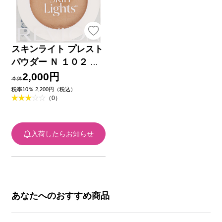
スキンライト プレスト
パウダー Ｎ １０２ ＿
レブロン
2,000円
本体
税率10％ 2,200円（税込）
（0）
入荷したらお知らせ
あなたへのおすすめ商品