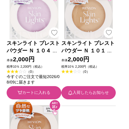
スキンライト プレスト
スキンライト プレスト
パウダー Ｎ １０４ ＿
パウダー Ｎ １０１ ＿
レブロン
レブロン
2,000円
2,000円
本体
本体
税率10％ 2,200円（税込）
税率10％ 2,200円（税込）
（0）
（0）
今すぐのご注文で最短2026/0
8/09に届きます
カートに入れる
入荷したらお知らせ