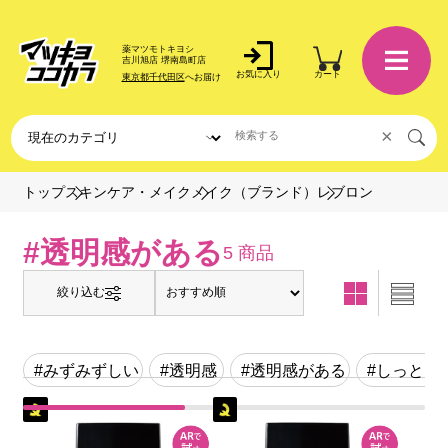
薬マツモトキヨシ
吉川旭店 堺南島町店
お気に入り
カート
東京都千代田区
へお届け
×
レブロン
トップ
スキンケア・メイク
メイク（ブランド）
#透明感がある
5 商品
絞り込む
#みずみずしい
#透明感
#透明感がある
#しっとり