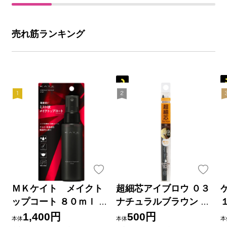
売れ筋ランキング
ＭＫケイト メイクト
超細芯アイブロウ ０３
ップコート ８０ｍｌ カ
ナチュラルブラウン ＿
ネボウ化粧品
セザンヌ化粧品
1,400円
500円
本体
本体
本