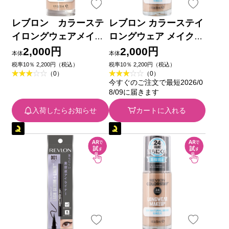
レブロン カラーステ
レブロン カラーステイ
イロングウェアメイク
ロングウェア メイクア
アップＤ １３０ ＿
ップ D 200 ＿ レブロン
2,000円
2,000円
本体
本体
レブロン
税率10％ 2,200円（税込）
税率10％ 2,200円（税込）
（0）
（0）
今すぐのご注文で最短2026/0
8/09に届きます
入荷したらお知らせ
カートに入れる