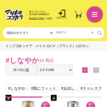
薬マツモトキヨシ
吉川旭店 堺南島町店
お気に入り
カート
東京都千代田区
へお届け
×
レブロン
トップ
スキンケア・メイク
メイク（ブランド）
#しなやか
15 商品
絞り込む
#しなやか
#肌にフィット
#お試し
#ストレスフリ