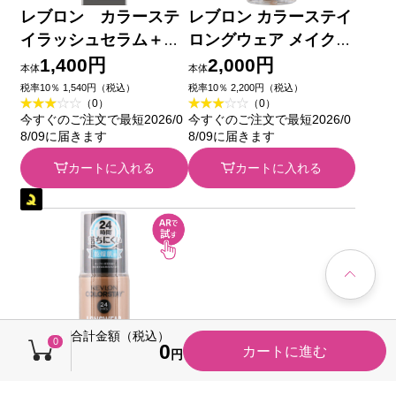
レブロン カラーステ
レブロン カラーステイ
イラッシュセラム＋ラ
ロングウェア メイクア
イナー ０１ ＿ レブ
ップ D 220 ＿ レブロン
1,400円
2,000円
本体
本体
ロン
税率10％ 1,540円（税込）
税率10％ 2,200円（税込）
（0）
（0）
今すぐのご注文で最短2026/0
今すぐのご注文で最短2026/0
8/09に届きます
8/09に届きます
カートに入れる
カートに入れる
合計金額（税込）
0
0
カートに進む
円
レブロン カラーステイ