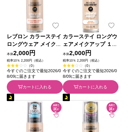
レブロン カラーステイ
カラーステイ ロングウ
ロングウェア メイクア
ェアメイクアップ １１
ップ 220 ＿ レブロン
０ ＿ レブロン
2,000円
2,000円
本体
本体
税率10％ 2,200円（税込）
税率10％ 2,200円（税込）
（0）
（0）
今すぐのご注文で最短2026/0
今すぐのご注文で最短2026/0
8/09に届きます
8/09に届きます
カートに入れる
カートに入れる