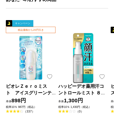
キャンペーン
税込価格から20円引き
ビオレＺｅｒｏミス
ハッピーデオ薬用汗コ
ト アイスグリーンテ
ントロールミスト ８０
ィーの香り ６０ｍＬ 花
ｍｌ マンダム (医薬部外
898円
1,300円
本体
本体
本
王
品)
税率10％ 987円（税込）
税率10％ 1,430円（税込）
税
（337）
（0）