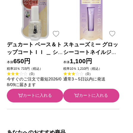
デュカート ベース＆ト
スキューズミー グロッ
ップコートＩＩ ＿ シ
シーコートネイルジェ
ャンテイ
ルオイル ＿ スキュー
650円
1,100円
本体
本体
ズミー
税率10％ 715円（税込）
税率10％ 1,210円（税込）
（0）
（0）
今すぐのご注文で最短2026/0
通常3～5日以内に発送
8/09に届きます
カートに入れる
カートに入れる
あなたへのおすすめ商品