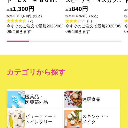
ト ＥＸ ＋ ８０ｍＬ
スピーディーマスカラ
コーセー
リムーバー ６．６ｍＬ
1,300円
840円
本体
本体
本
伊勢半
税率10％ 1,430円（税込）
税率10％ 924円（税込）
税
（2）
（0）
今すぐのご注文で最短2026/08/
今すぐのご注文で最短2026/08/
今
09に届きます
09に届きます
0
カテゴリから探す
医薬品・
健康食品
医薬部外品
ビューティー・
スキンケア・
トイレタリー
メイク