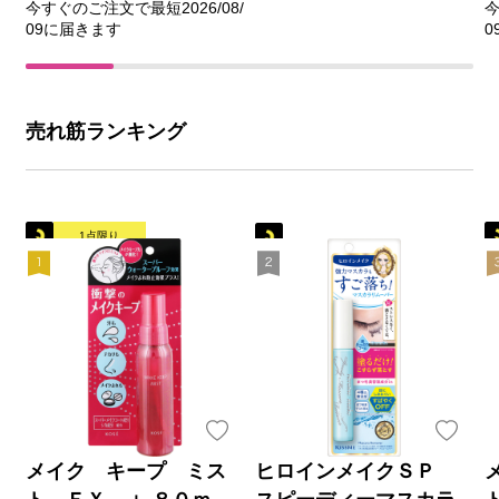
今すぐのご注文で最短2026/08/
今
09に届きます
0
売れ筋ランキング
1点限り
メイク キープ ミス
ヒロインメイクＳＰ