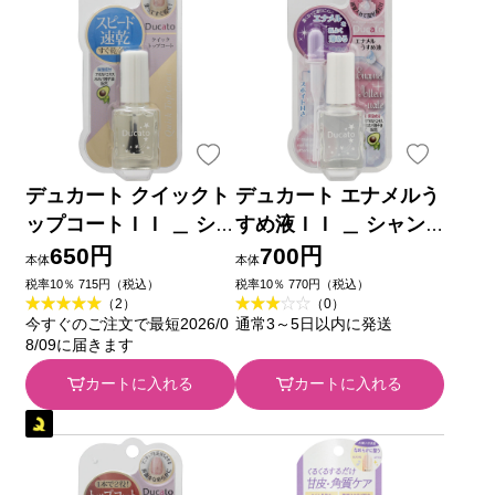
デュカート クイックト
デュカート エナメルう
ップコートＩＩ ＿ シ
すめ液ＩＩ ＿ シャン
ャンテイ
テイ
650円
700円
本体
本体
税率10％ 715円（税込）
税率10％ 770円（税込）
（2）
（0）
今すぐのご注文で最短2026/0
通常3～5日以内に発送
8/09に届きます
カートに入れる
カートに入れる