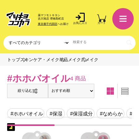
薬マツモトキヨシ
吉川旭店 堺南島町店
お気に入り
カート
東京都千代田区
へお届け
爪メイク
トップ
スキンケア・メイク
単品メイク
#ホホバオイル
4 商品
絞り込む
#ホホバオイル
#保湿
#保湿成分
#なめらか
#