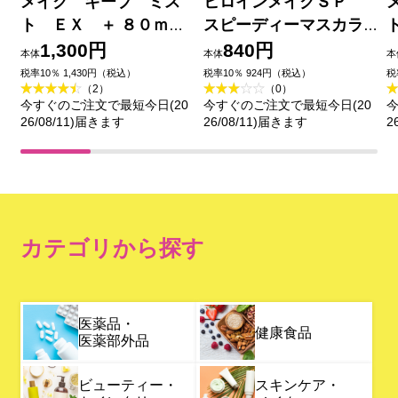
メイク キープ ミス
ヒロインメイクＳＰ
ト ＥＸ ＋ ８０ｍＬ
スピーディーマスカラ
コーセー
リムーバー ６．６ｍＬ
1,300円
840円
本体
本体
本
伊勢半
税率10％ 1,430円（税込）
税率10％ 924円（税込）
税
（2）
（0）
今すぐのご注文で最短今日(20
今すぐのご注文で最短今日(20
今
26/08/11)届きます
26/08/11)届きます
2
カテゴリから探す
医薬品・
健康食品
医薬部外品
ビューティー・
スキンケア・