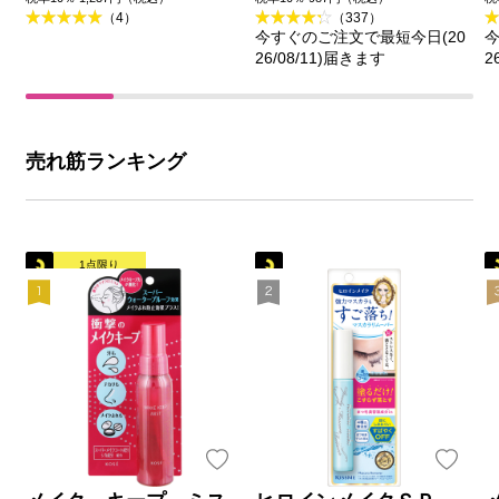
（4）
（337）
今すぐのご注文で最短今日(20
今
26/08/11)届きます
2
売れ筋ランキング
1点限り