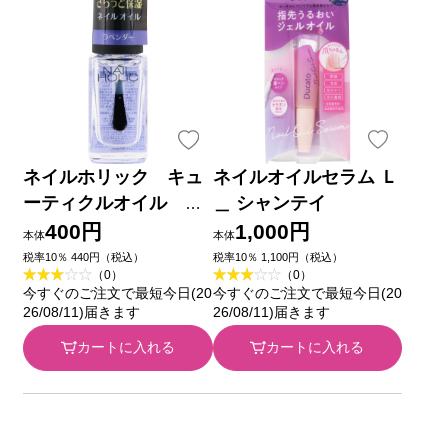
ネイルホリック キュ
ネイルオイルセラム Ｌ
ーティクルオイル
＿ シャンテイ
Ｌ ０３ やすらぎラ
400円
1,000円
本体
本体
ベンダー ５ｍＬ コー
税率10％ 440円（税込）
税率10％ 1,100円（税込）
（0）
（0）
セー
今すぐのご注文で最短今日(20
今すぐのご注文で最短今日(20
26/08/11)届きます
26/08/11)届きます
カートに入れる
カートに入れる