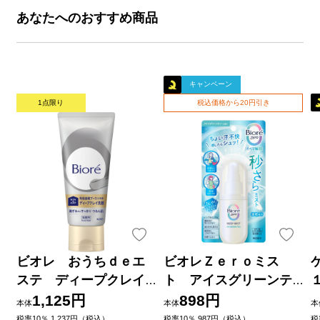
あなたへのおすすめ商品
キャンペーン
1点限り
税込価格から20円引き
ビオレ おうちｄｅエ
ビオレＺｅｒｏミス
ステ ディープクレイ
ト アイスグリーンテ
洗顔 １８０ｇ 花王
ィーの香り ６０ｍＬ 花
1,125円
898円
本体
本体
本
王
税率10％ 1,237円（税込）
税率10％ 987円（税込）
税