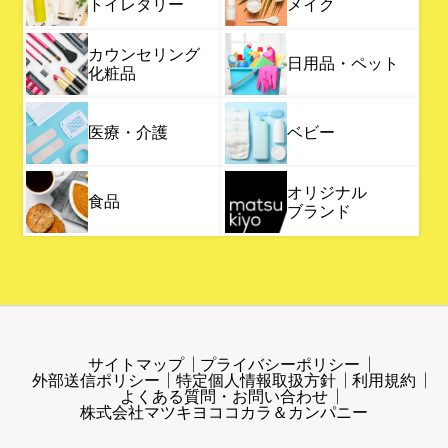
トイレタリー
メイク
カウンセリング
日用品・ペット
化粧品
医療・介護
ベビー
オリジナル
食品
ブランド
サイトマップ
プライバシーポリシー
外部送信ポリシー
特定個人情報取扱方針
利用規約
よくある質問・お問い合わせ
株式会社マツキヨココカラ＆カンパニー