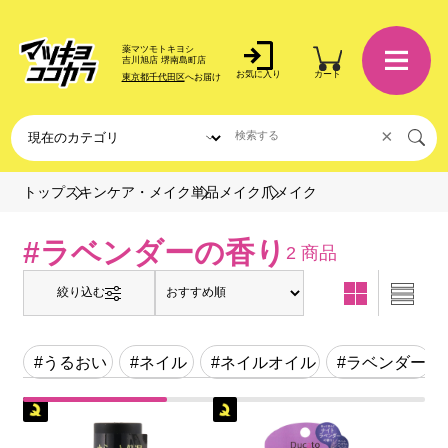
薬マツモトキヨシ
吉川旭店 堺南島町店
お気に入り
カート
東京都千代田区
へお届け
×
爪メイク
トップ
スキンケア・メイク
単品メイク
#ラベンダーの香り
2 商品
絞り込む
#うるおい
#ネイル
#ネイルオイル
#ラベンダー