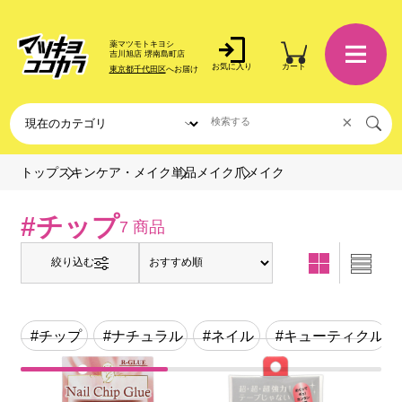
薬マツモトキヨシ
吉川旭店 堺南島町店
お気に入り
カート
東京都千代田区
へお届け
×
爪メイク
トップ
スキンケア・メイク
単品メイク
#チップ
7 商品
絞り込む
#チップ
#ナチュラル
#ネイル
#キューティクル