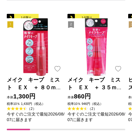
1点限り
1点限り
メイク キープ ミス
メイク キープ ミス
ト ＥＸ ＋ ８０ｍＬ
ト ＥＸ ＋ ３５ｍＬ
コーセー
コーセー
1,300円
860円
本体
本体
本
税率10％ 1,430円（税込）
税率10％ 946円（税込）
税
（2）
（2）
今すぐのご注文で最短2026/08/
今すぐのご注文で最短2026/08/
今
07に届きます
07に届きます
0