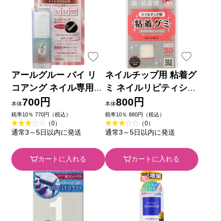
アールグルー バイ リ
ネイルチップ用 粘着グ
コアング ネイル専用接
ミ ネイルリピティショ
着剤 ６ｇ ウィング・
ン ＿ ウィング・ビー
700円
800円
本体
本体
ビート
ト
税率10％ 770円（税込）
税率10％ 880円（税込）
（0）
（0）
通常3～5日以内に発送
通常3～5日以内に発送
カートに入れる
カートに入れる