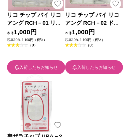
リコ チップ バイ リコ
リコ チップ バイ リコ
アング RCH－01 リア
アング RCH－02 ドロ
ルスタイル ＿ ウィン
ップスタイル ＿ ウィ
1,000円
1,000円
本体
本体
グ・ビート
ング・ビート
税率10％ 1,100円（税込）
税率10％ 1,100円（税込）
（0）
（0）
入荷したらお知らせ
入荷したらお知らせ
裏ザラチップ URA－2