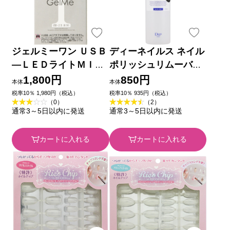
ジェルミーワン ＵＳＢ
ディーネイルス ネイル
―ＬＥＤライトＭＩＮ
ポリッシュリムーバー
Ｉ １台 コスメ・デ・
EX ＿ ディー・アップ
1,800円
850円
本体
本体
ボーテ
税率10％ 1,980円（税込）
税率10％ 935円（税込）
（0）
（2）
通常3～5日以内に発送
通常3～5日以内に発送
カートに入れる
カートに入れる