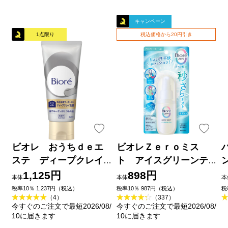
キャンペーン
1点限り
税込価格から20円引き
ビオレ おうちｄｅエ
ビオレＺｅｒｏミス
ステ ディープクレイ
ト アイスグリーンテ
洗顔 １８０ｇ 花王
ィーの香り ６０ｍＬ 花
1,125円
898円
本体
本体
本
王
品
税率10％ 1,237円（税込）
税率10％ 987円（税込）
税
（4）
（337）
今すぐのご注文で最短2026/08/
今すぐのご注文で最短2026/08/
10に届きます
10に届きます