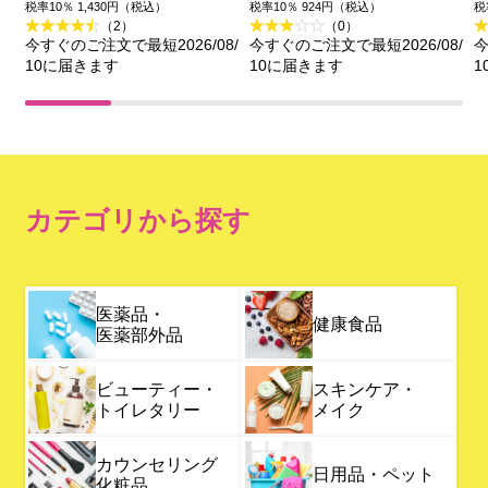
伊勢半
税率10％ 1,430円（税込）
税率10％ 924円（税込）
税
（2）
（0）
今すぐのご注文で最短2026/08/
今すぐのご注文で最短2026/08/
今
10に届きます
10に届きます
1
カテゴリから探す
医薬品・
健康食品
医薬部外品
ビューティー・
スキンケア・
トイレタリー
メイク
カウンセリング
日用品・ペット
化粧品