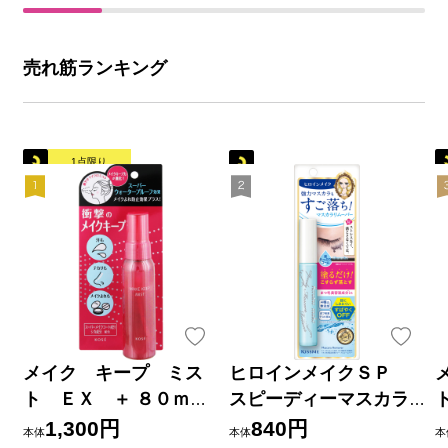
売れ筋ランキング
1点限り
メイク キープ ミス
ヒロインメイクＳＰ
ト ＥＸ ＋ ８０ｍＬ
スピーディーマスカラ
コーセー
リムーバー ６．６ｍＬ
1,300円
840円
本体
本体
本