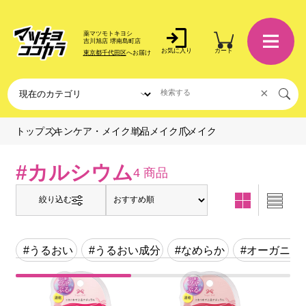
薬マツモトキヨシ
吉川旭店 堺南島町店
お気に入り
カート
東京都千代田区
へお届け
×
爪メイク
トップ
スキンケア・メイク
単品メイク
#カルシウム
4 商品
絞り込む
#うるおい
#うるおい成分
#なめらか
#オーガニッ