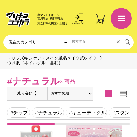
薬マツモトキヨシ
吉川旭店 堺南島町店
お気に入り
カート
東京都千代田区
へお届け
×
トップ
スキンケア・メイク
単品メイク
爪メイク
つけ爪（ネイルグル―含む）
#ナチュラル
3 商品
絞り込む
#チップ
#ナチュラル
#キューティクル
#スタンド