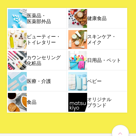
医薬品・
健康食品
医薬部外品
ビューティー・
スキンケア・
トイレタリー
メイク
カウンセリング
日用品・ペット
化粧品
医療・介護
ベビー
オリジナル
食品
ブランド