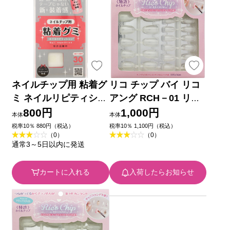
ネイルチップ用 粘着グ
リコ チップ バイ リコ
ミ ネイルリピティショ
アング RCH－01 リア
ン ＿ ウィング・ビー
ルスタイル ＿ ウィン
800円
1,000円
本体
本体
ト
グ・ビート
税率10％ 880円（税込）
税率10％ 1,100円（税込）
（0）
（0）
通常3～5日以内に発送
カートに入れる
入荷したらお知らせ