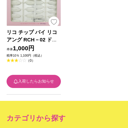
リコ チップ バイ リコ
アング RCH－02 ドロ
ップスタイル ＿ ウィ
1,000円
本体
ング・ビート
税率10％ 1,100円（税込）
（0）
入荷したらお知らせ
カテゴリから探す