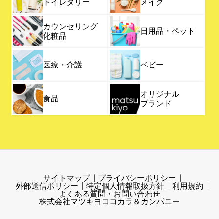
トイレタリー
メイク
カウンセリング
日用品・ペット
化粧品
医療・介護
ベビー
オリジナル
食品
ブランド
サイトマップ
プライバシーポリシー
外部送信ポリシー
特定個人情報取扱方針
利用規約
よくある質問・お問い合わせ
株式会社マツキヨココカラ＆カンパニー