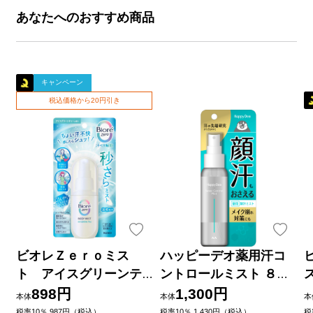
あなたへのおすすめ商品
キャンペーン
税込価格から20円引き
ビオレＺｅｒｏミス
ハッピーデオ薬用汗コ
ト アイスグリーンテ
ントロールミスト ８０
ィーの香り ６０ｍＬ 花
ｍｌ マンダム (医薬部外
898円
1,300円
本体
本体
本
王
品)
税率10％ 987円（税込）
税率10％ 1,430円（税込）
税