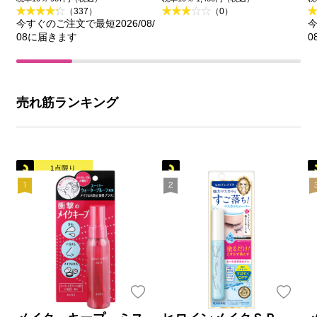
（337）
（0）
今すぐのご注文で最短2026/08/
今
08に届きます
0
売れ筋ランキング
1点限り