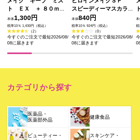
メイク キープ ミス
ヒロインメイクＳＰ
ト ＥＸ ＋ ８０ｍＬ
スピーディーマスカラ
コーセー
リムーバー ６．６ｍＬ
1,300円
840円
本体
本体
本
伊勢半
税率10％ 1,430円（税込）
税率10％ 924円（税込）
税
（2）
（0）
今すぐのご注文で最短2026/08/
今すぐのご注文で最短2026/08/
今
08に届きます
08に届きます
0
カテゴリから探す
医薬品・
健康食品
医薬部外品
ビューティー・
スキンケア・