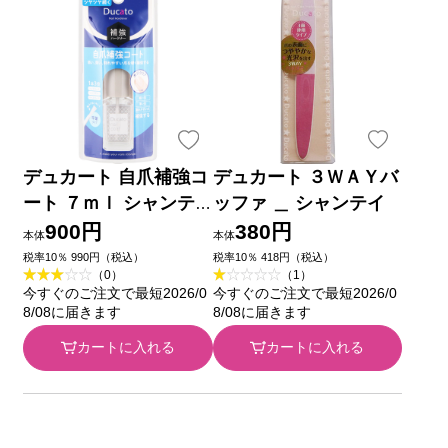
デュカート 自爪補強コ
デュカート ３ＷＡＹバ
ート ７ｍｌ シャンテ
ッファ ＿ シャンテイ
イ
900円
380円
本体
本体
税率10％ 990円（税込）
税率10％ 418円（税込）
（0）
（1）
今すぐのご注文で最短2026/0
今すぐのご注文で最短2026/0
8/08に届きます
8/08に届きます
カートに入れる
カートに入れる