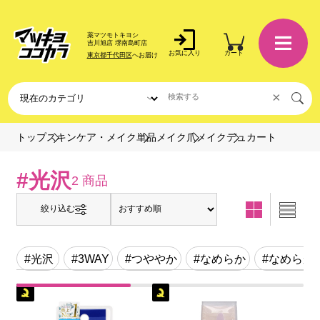
薬マツモトキヨシ
吉川旭店 堺南島町店
お気に入り
カート
東京都千代田区
へお届け
×
デュカート
トップ
スキンケア・メイク
単品メイク
爪メイク
#光沢
2 商品
絞り込む
#光沢
#3WAY
#つややか
#なめらか
#なめらか