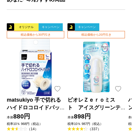
オリジナル
キャンペーン
キャンペーン
税込価格から30円引き
税込価格から20円引き
matsukiyo 手で切れる
ビオレＺｅｒｏミス
ハイドロコロイドパッ
ト アイスグリーンテ
ド ２５ｍｍ×３ｍ巻
ィーの香り ６０ｍＬ 花
880円
898円
本体
本体
本
王
品
税率10％ 968円（税込）
税率10％ 987円（税込）
税
（14）
（337）