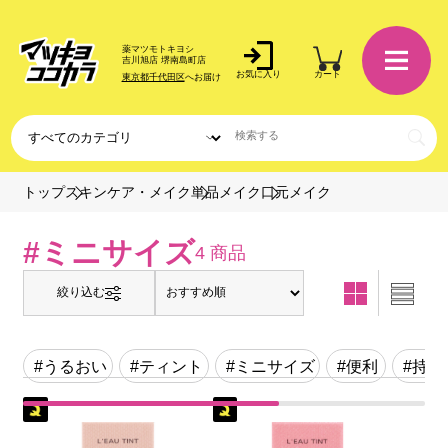
薬マツモトキヨシ
吉川旭店 堺南島町店
お気に入り
カート
東京都千代田区
へお届け
口元メイク
トップ
スキンケア・メイク
単品メイク
#ミニサイズ
4 商品
絞り込む
#うるおい
#ティント
#ミニサイズ
#便利
#持ち