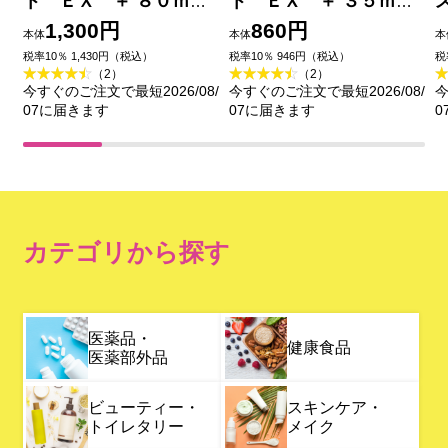
ト ＥＸ ＋ ８０ｍＬ
ト ＥＸ ＋ ３５ｍＬ
コーセー
コーセー
1,300円
860円
本体
本体
本
税率10％ 1,430円（税込）
税率10％ 946円（税込）
税
（2）
（2）
今すぐのご注文で最短2026/08/
今すぐのご注文で最短2026/08/
今
07に届きます
07に届きます
0
カテゴリから探す
医薬品・
健康食品
医薬部外品
ビューティー・
スキンケア・
トイレタリー
メイク