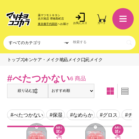
薬マツモトキヨシ
吉川旭店 堺南島町店
お気に入り
カート
東京都千代田区
へお届け
口元メイク
トップ
スキンケア・メイク
単品メイク
#べたつかない
6 商品
絞り込む
#べたつかない
#保湿
#なめらか
#グロス
#チッ