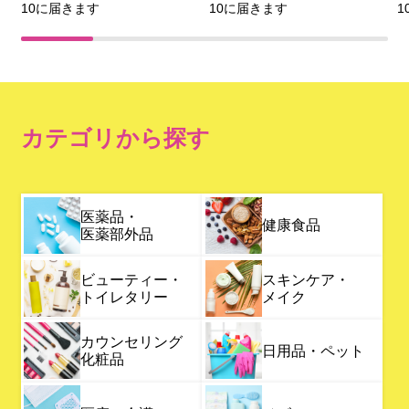
10に届きます
10に届きます
1
カテゴリから探す
医薬品・
健康食品
医薬部外品
ビューティー・
スキンケア・
トイレタリー
メイク
カウンセリング
日用品・ペット
化粧品