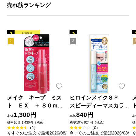
売れ筋ランキング
1点限り
メイク キープ ミス
ヒロインメイクＳＰ
ト ＥＸ ＋ ８０ｍＬ
スピーディーマスカラ
コーセー
リムーバー ６．６ｍＬ
1,300円
840円
本体
本体
本
伊勢半
税率10％ 1,430円（税込）
税率10％ 924円（税込）
税
（2）
（0）
今すぐのご注文で最短2026/08/
今すぐのご注文で最短2026/08/
今