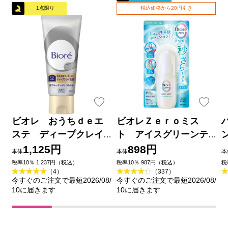
1点限り
税込価格から20円引き
ビオレ おうちｄｅエ
ビオレＺｅｒｏミス
ステ ディープクレイ
ト アイスグリーンテ
洗顔 １８０ｇ 花王
ィーの香り ６０ｍＬ 花
1,125円
898円
本体
本体
本
王
品
税率10％ 1,237円（税込）
税率10％ 987円（税込）
税
（4）
（337）
今すぐのご注文で最短2026/08/
今すぐのご注文で最短2026/08/
10に届きます
10に届きます