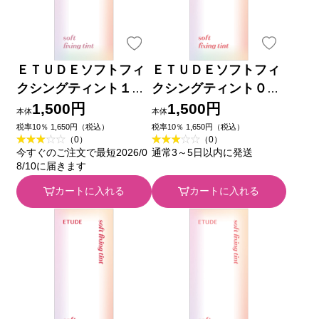
ＥＴＵＤＥソフトフィ
ＥＴＵＤＥソフトフィ
クシングティント１０
クシングティント０５
４ｇ アモーレパシフィ
４ｇ アモーレパシフィ
1,500円
1,500円
本体
本体
ックジャパン
ックジャパン
税率10％ 1,650円（税込）
税率10％ 1,650円（税込）
（0）
（0）
今すぐのご注文で最短2026/0
通常3～5日以内に発送
8/10に届きます
カートに入れる
カートに入れる