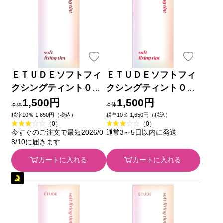
ＥＴＵＤＥソフトフィ
ＥＴＵＤＥソフトフィ
クシングティント０３
クシングティント０４
４ｇ アモーレパシフィ
４ｇ アモーレパシフィ
1,500円
1,500円
本体
本体
ックジャパン
ックジャパン
税率10％ 1,650円（税込）
税率10％ 1,650円（税込）
（0）
（0）
今すぐのご注文で最短2026/0
通常3～5日以内に発送
8/10に届きます
カートに入れる
カートに入れる