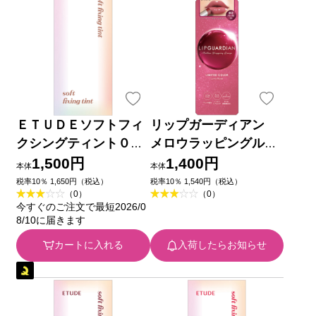
ＥＴＵＤＥソフトフィ
リップガーディアン
クシングティント０９
メロウラッピングルー
４ｇ アモーレパシフィ
ジュL51 ３．８ｇ エリ
1,500円
1,400円
本体
本体
ックジャパン
ザベス
税率10％ 1,650円（税込）
税率10％ 1,540円（税込）
（0）
（0）
今すぐのご注文で最短2026/0
8/10に届きます
カートに入れる
入荷したらお知らせ