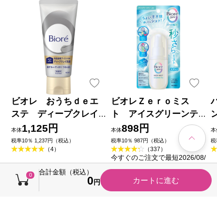
ビオレ おうちｄｅエ
ビオレＺｅｒｏミス
ステ ディープクレイ
ト アイスグリーンテ
洗顔 １８０ｇ 花王
ィーの香り ６０ｍＬ 花
1,125円
898円
本体
本体
本
王
品
税率10％ 1,237円（税込）
税率10％ 987円（税込）
税
（4）
（337）
今すぐのご注文で最短2026/08/
10に届きます
合計金額（税込）
0
0
カートに進む
円
売れ筋ランキング