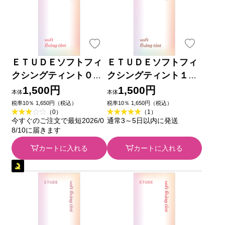
ＥＴＵＤＥソフトフィ
ＥＴＵＤＥソフトフィ
クシングティント０１
クシングティント１２
４ｇ アモーレパシフィ
４ｇ アモーレパシフィ
1,500円
1,500円
本体
本体
ックジャパン
ックジャパン
税率10％ 1,650円（税込）
税率10％ 1,650円（税込）
（0）
（1）
今すぐのご注文で最短2026/0
通常3～5日以内に発送
8/10に届きます
カートに入れる
カートに入れる