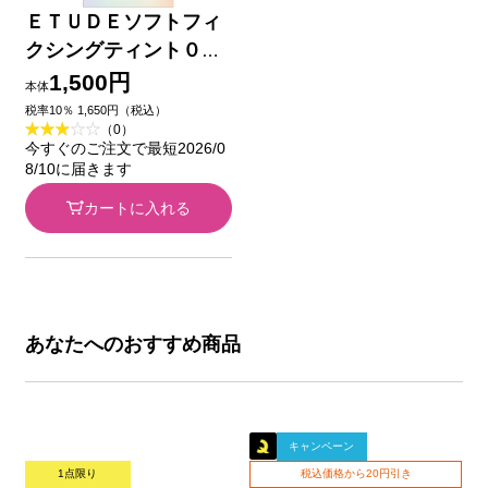
ＥＴＵＤＥソフトフィ
クシングティント０２
４ｇ アモーレパシフィ
1,500円
本体
ックジャパン
税率10％ 1,650円（税込）
（0）
今すぐのご注文で最短2026/0
8/10に届きます
カートに入れる
あなたへのおすすめ商品
キャンペーン
1点限り
税込価格から20円引き