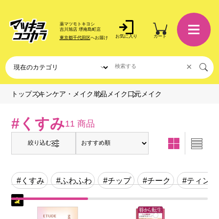
薬マツモトキヨシ
吉川旭店 堺南島町店
お気に入り
カート
東京都千代田区
へお届け
×
口元メイク
トップ
スキンケア・メイク
単品メイク
#くすみ
11 商品
絞り込む
#くすみ
#ふわふわ
#チップ
#チーク
#ティント