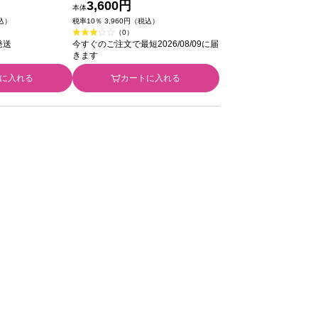
 クオレ
６×１２ ＤＯＯＷＯＮ
3,600円
本体
税込）
税率10％ 3,960円（税込）
（0）
発送
今すぐのご注文で最短2026/08/09に届
きます
に入れる
カートに入れる