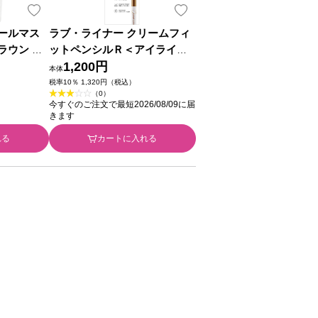
ールマス
ラブ・ライナー クリームフィ
ラウン ＿
ットペンシルＲ＜アイライナ
ー＞ アッシュブラウン ０．
1,200円
本体
１ｇ ｍｓｈ
税率10％ 1,320円（税込）
（0）
今すぐのご注文で最短2026/08/09に届
きます
れる
カートに入れる