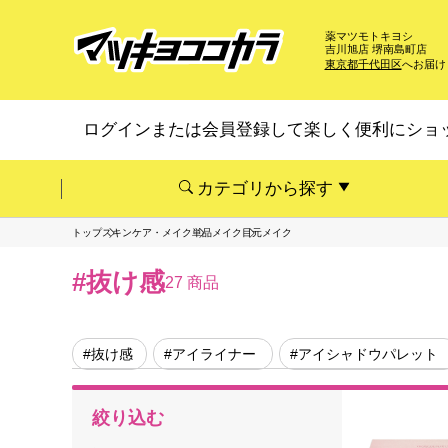
薬マツモトキヨシ
吉川旭店 堺南島町店
東京都千代田区
へお届け
ログインまたは会員登録して楽しく便利にショ
カテゴリから探す
トップ
スキンケア・メイク
単品メイク
目元メイク
#抜け感
27 商品
#抜け感
#アイライナー
#アイシャドウパレット
絞り込む