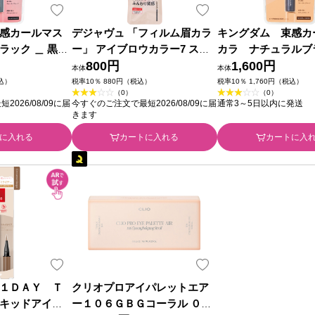
感カールマス
デジャヴュ 「フィルム眉カラ
キングダム 束感カ
ラック ＿ 黒龍
ー」 アイブロウカラー7 スモ
カラ ナチュラルブ
ーキーブラウン ＿ イミュ
800円
黒龍堂
1,600円
本体
本体
税込）
税率10％ 880円（税込）
税率10％ 1,760円（税込）
（0）
（0）
026/08/09に届
今すぐのご注文で最短2026/08/09に届
通常3～5日以内に発送
きます
に入れる
カートに入れる
カートに入
１ＤＡＹ Ｔ
クリオプロアイパレットエア
キッドアイラ
ー１０６ＧＢＧコーラル ０．