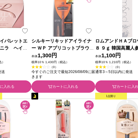
イパレットエ
シルキーリキッドアイライナ
ロムアンドＨＡブロ
ニラ ヘイズ
ー ＷＰ アプリコットブラウン
８ ９ｇ 韓国高麗人
ＷＯＮ
＿ ディー・アップ
1,300円
1,100円
本体
本体
税込）
税率10％ 1,430円（税込）
税率10％ 1,210円（税込）
（0）
（0）
発送
今すぐのご注文で最短2026/08/09に届
通常3～5日以内に発送
きます
に入れる
カートに入れる
カートに入
1点限り