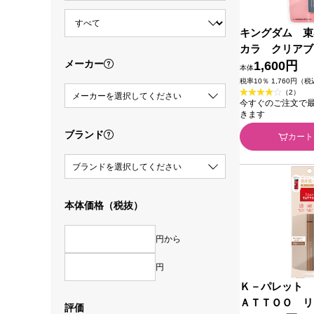
キングダム 束
カラ クリアブ
メーカー
堂
1,600円
本体
税率10％ 1,760円（
（2）
メーカーを選択してください
今すぐのご注文で最短2
きます
ブランド
カート
ブランドを選択してください
本体価格（税抜）
円から
円
Ｋ－パレット 
ＡＴＴＯＯ リ
評価