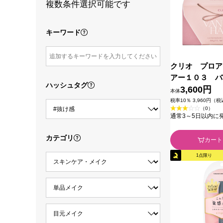
複数条件選択可能です
キーワード
クリオ プロア
アー１０３ バ
ハッシュタグ
バニラ ＤＯＯ
3,600円
本体
税率10％ 3,960円（
（0）
通常3～5日以内に
カテゴリ
カート
1点限り