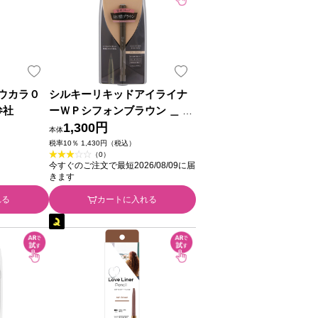
ウカラ０
シルキーリキッドアイライナ
参社
ーＷＰシフォンブラウン ＿ デ
ィー・アップ
1,300円
本体
税率10％ 1,430円（税込）
（0）
今すぐのご注文で最短2026/08/09に届
きます
れる
カートに入れる