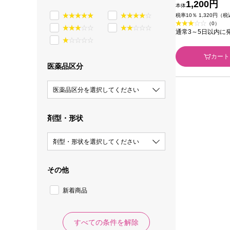
イナー ０６ ＿
1,200円
本体
税率10％ 1,320円（
（0）
通常3～5日以内に
カート
医薬品区分
医薬品区分を選択してください
剤型・形状
剤型・形状を選択してください
その他
新着商品
すべての条件を解除