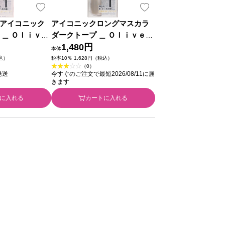
アイコニック
アイコニックロングマスカラ
 ＿ Ｏｌｉｖｅ
ダークトープ ＿ ＯｌｉｖｅＩ
ｔｉｏｎａｌ
ｎｔｅｒｎａｔｉｏｎａｌ
1,480円
本体
税込）
税率10％ 1,628円（税込）
（0）
発送
今すぐのご注文で最短2026/08/11に届
きます
に入れる
カートに入れる