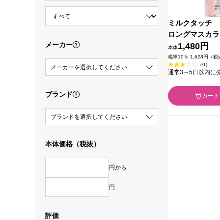
ミルクタッチ 
ロングマスカラ
メーカー
Ｉｎｔｅｒｎａ
1,480円
本体
税率10％ 1,628円（
（0）
メーカーを選択してください
通常3～5日以内に
ブランド
カート
ブランドを選択してください
本体価格（税抜）
円から
円
評価