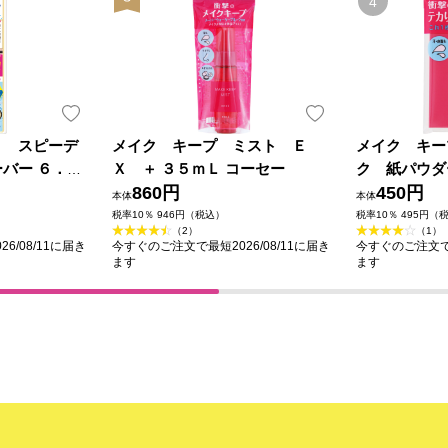
Ｐ スピーデ
メイク キープ ミスト Ｅ
メイク キー
バー ６．６
Ｘ ＋ ３５ｍＬ コーセー
ク 紙パウダ
860円
ー
450円
本体
本体
税率10％ 946円（税込）
税率10％ 495円（
（2）
（1）
6/08/11に届き
今すぐのご注文で最短2026/08/11に届き
今すぐのご注文で最
ます
ます