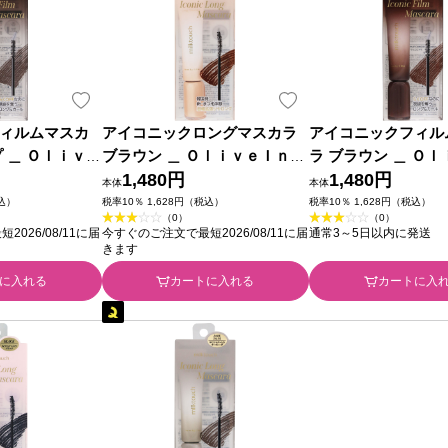
ィルムマスカ
アイコニックロングマスカラ
アイコニックフィル
 ＿ Ｏｌｉｖｅ
ブラウン ＿ ＯｌｉｖｅＩｎｔ
ラ ブラウン ＿ Ｏ
ｔｉｏｎａｌ
ｅｒｎａｔｉｏｎａｌ
1,480円
ｔｅｒｎａｔｉｏｎ
1,480円
本体
本体
税込）
税率10％ 1,628円（税込）
税率10％ 1,628円（税込）
（0）
（0）
026/08/11に届
今すぐのご注文で最短2026/08/11に届
通常3～5日以内に発送
きます
に入れる
カートに入れる
カートに入