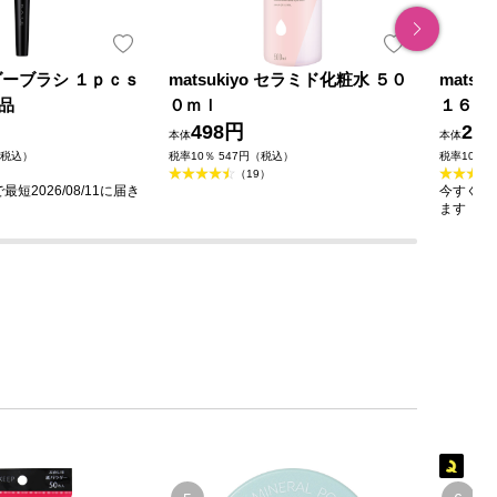
ダーブラシ １ｐｃｓ
matsukiyo セラミド化粧水 ５０
mats
品
０ｍｌ
１６０
498円
23
本体
本体
（税込）
税率10％ 547円（税込）
税率10％ 
（19）
短2026/08/11に届き
今すぐのご
ます