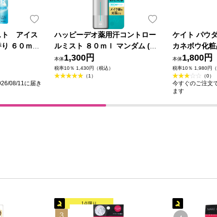
スト アイス
ハッピーデオ薬用汗コントロー
ケイト パウ
り ６０ｍＬ
ルミスト ８０ｍｌ マンダム (医
カネボウ化粧
薬部外品)
1,300円
1,800円
本体
本体
税率10％ 1,430円（税込）
税率10％ 1,980円
（1）
（0）
6/08/11に届き
今すぐのご注文で最
ます
1点限り