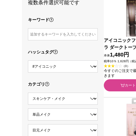
複数条件選択可能です
キーワード
アイコニックフ
ラ ダークトープ
ハッシュタグ
Ｉｎｔｅｒｎａ
1,480円
本体
税率10％ 1,628円（
（0）
今すぐのご注文で最短2
きます
カテゴリ
カート