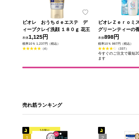
ビオレ おうちｄｅエステ デ
ビオレＺｅｒｏミ
ィープクレイ洗顔 １８０ｇ 花王
グリーンティーの香
1,125円
花王
898円
本体
本体
税率10％ 1,237円（税込）
税率10％ 987円（税込）
（4）
（337）
今すぐのご注文で最短202
ます
売れ筋ランキング
1点限り