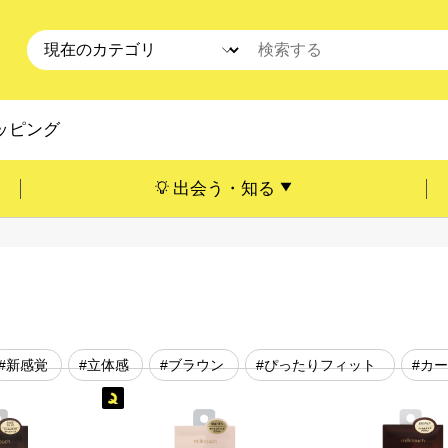
ッピング
出会う・知る
#新感覚
#立体感
#ブラウン
#ぴったりフィット
#カ