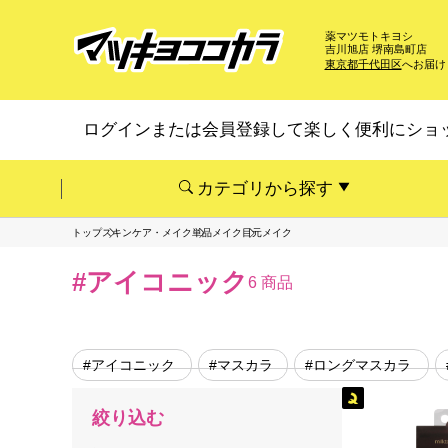
薬マツモトキヨシ
吉川旭店 堺南島町店
東京都千代田区
へお届け
ログインまたは会員登録して楽しく便利にショ
カテゴリから探す
トップ
スキンケア・メイク
単品メイク
目元メイク
#アイコニック
6 商品
#アイコニック
#マスカラ
#ロングマスカラ
絞り込む