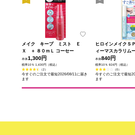
メイク キープ ミスト Ｅ
ヒロインメイクＳ
Ｘ ＋ ８０ｍＬ コーセー
ィーマスカラリムー
1,300円
ｍＬ 伊勢半
840円
本体
本体
税率10％ 1,430円（税込）
税率10％ 924円（税込）
（2）
（0）
今すぐのご注文で最短2026/08/11に届き
今すぐのご注文で最短202
ます
ます