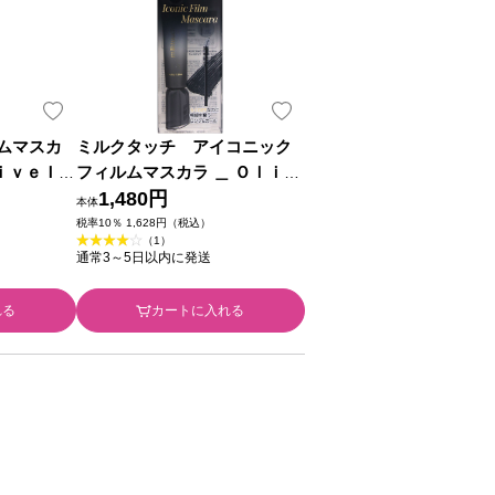
ムマスカ
ミルクタッチ アイコニック
ｌｉｖｅＩｎ
フィルムマスカラ ＿ Ｏｌｉｖ
ａｌ
ｅＩｎｔｅｒｎａｔｉｏｎａ
1,480円
本体
ｌ
税率10％ 1,628円（税込）
（1）
通常3～5日以内に発送
れる
カートに入れる