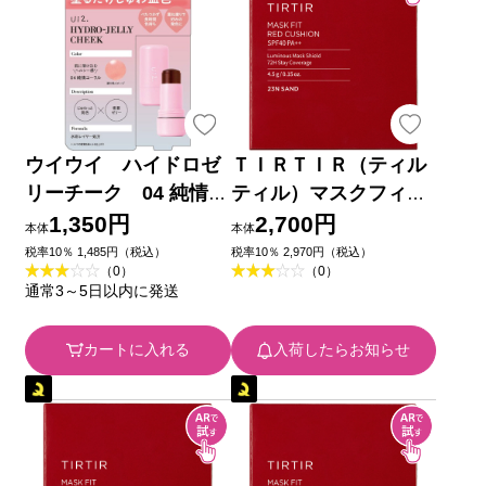
ウイウイ ハイドロゼ
ＴＩＲＴＩＲ（ティル
リーチーク 04 純情コ
ティル）マスクフィッ
ーラル ＿ ｂ＆ｗ
トレッドクッション ２
1,350円
2,700円
本体
本体
３Ｎ １８ｇ Ｇｏｏｄ
税率10％ 1,485円（税込）
税率10％ 2,970円（税込）
（0）
（0）
ａｉ Ｇｌｏｂａｌ
通常3～5日以内に発送
Ｊａｐａｎ
カートに入れる
入荷したらお知らせ