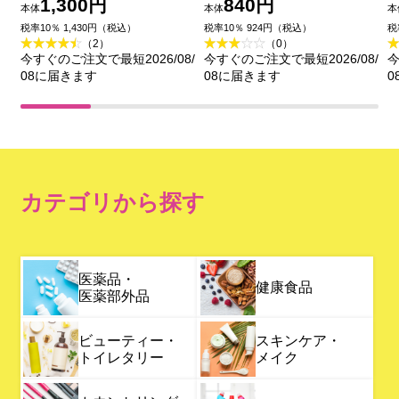
コーセー
リムーバー ６．６ｍＬ
1,300円
840円
本体
本体
本
伊勢半
税率10％ 1,430円（税込）
税率10％ 924円（税込）
税
（2）
（0）
今すぐのご注文で最短2026/08/
今すぐのご注文で最短2026/08/
今
08に届きます
08に届きます
0
カテゴリから探す
医薬品・
健康食品
医薬部外品
ビューティー・
スキンケア・
トイレタリー
メイク