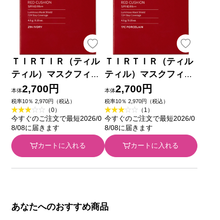
ＴＩＲＴＩＲ（ティル
ＴＩＲＴＩＲ（ティル
ティル）マスクフィッ
ティル）マスクフィッ
トレッドクッション ２
トレッドクッション １
2,700円
2,700円
本体
本体
１Ｎ １８ｇ Ｇｏｏｄ
７Ｃ １８ｇ Ｇｏｏｄ
税率10％ 2,970円（税込）
税率10％ 2,970円（税込）
（0）
（1）
ａｉ Ｇｌｏｂａｌ
ａｉ Ｇｌｏｂａｌ
今すぐのご注文で最短2026/0
今すぐのご注文で最短2026/0
Ｊａｐａｎ
Ｊａｐａｎ
8/08に届きます
8/08に届きます
カートに入れる
カートに入れる
あなたへのおすすめ商品