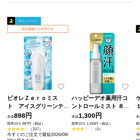
キャンペーン
税込価格から20円引き
ビオレＺｅｒｏミス
ハッピーデオ薬用汗コ
ト アイスグリーンテ
ントロールミスト ８０
ィーの香り ６０ｍＬ 花
ｍｌ マンダム (医薬部外
898円
1,300円
本体
本体
本
王
品)
税率10％ 987円（税込）
税率10％ 1,430円（税込）
税
（337）
（0）
今すぐのご注文で最短2026/08/
今