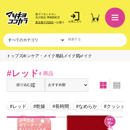
薬マツモトキヨシ
吉川旭店 堺南島町店
お気に入り
カート
東京都千代田区
へお届け
肌メイク
トップ
スキンケア・メイク
単品メイク
#レッド
4 商品
絞り込む
#レッド
#乾燥
#長時間
#なめらか
#クッション