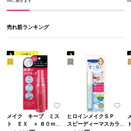
08に届きます
0
売れ筋ランキング
1点限り
メイク キープ ミス
ヒロインメイクＳＰ
ト ＥＸ ＋ ８０ｍＬ
スピーディーマスカラ