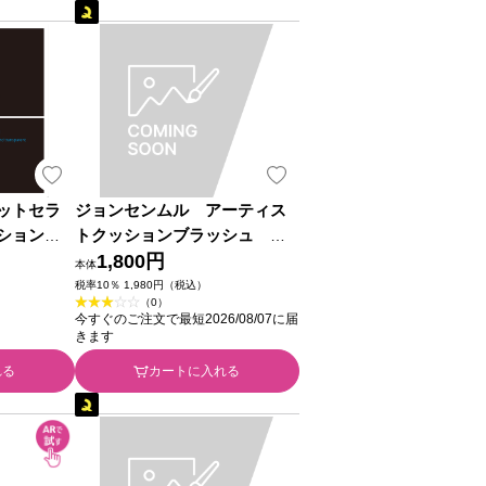
ットセラ
ジョンセンムル アーティス
ション２
トクッションブラッシュ コ
ーラルヘイロー ＿ 韓国高麗人
1,800円
本体
蔘社
税率10％ 1,980円（税込）
（0）
今すぐのご注文で最短2026/08/07に届
きます
れる
カートに入れる