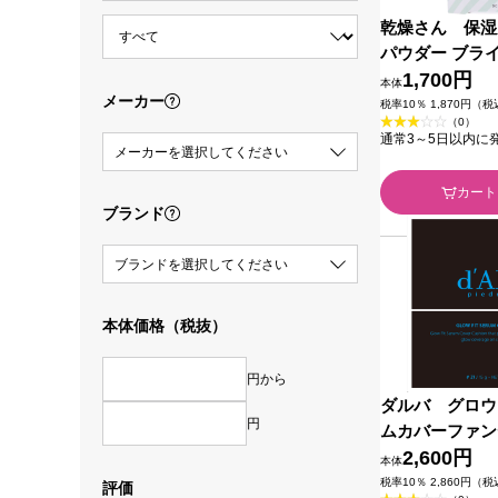
乾燥さん 保湿
パウダー ブラ
ＢＣＬ
1,700円
本体
メーカー
税率10％ 1,870円（
（0）
通常3～5日以内に
メーカーを選択してください
カート
ブランド
ブランドを選択してください
本体価格（税抜）
円から
ダルバ グロウ
円
ムカバーファン
１ ＿ ＪＴ
2,600円
本体
税率10％ 2,860円（
評価