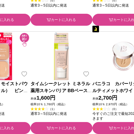
（0）
（0）
発送
通常3～5日以内に発送
通常3～5日以内に発送
に入れる
カートに入れる
カートに入
 モイストパウ
タイムシークレット ミネラル
バニラコ カバーリ
ィル） ピンク
薬用スキンバリア BBベース
ルティメットホワイ
１．５ｇ 資生堂
ピンクオークル ３０ｇ ｍｓｈ
1,600円
ョンモイスチャー 
2,700円
本体
本体
(医薬部外品)
ト ＿ モノック
税込）
税率10％ 1,760円（税込）
税率10％ 2,970円（税込）
（1）
（0）
発送
通常3～5日以内に発送
今すぐのご注文で最短2026
きます
に入れる
カートに入れる
カートに入