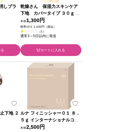
消しプラ
乾燥さん 保湿力スキンケア
下地 カバータイプ ３０ｇ Ｂ
ＣＬ
1,300円
本体
税率10％ 1,430円（税込）
（1）
通常3～5日以内に発送
れる
カートに入れる
止下地 ２
ルナ フィニッシャー０１ ８．
５ｇ インターナショナルコス
メティックス
2,500円
本体