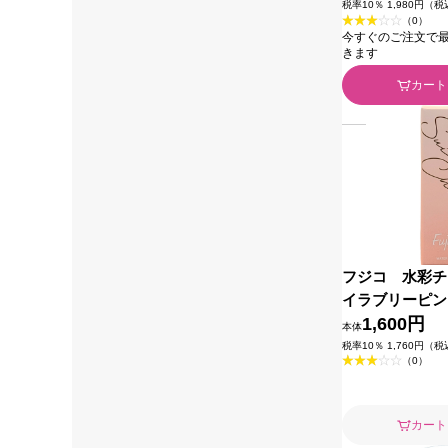
税率10％ 1,980円（
（0）
今すぐのご注文で最短2
きます
カート
フジコ 水彩チ
イラブリーピン
1,600円
本体
税率10％ 1,760円（
（0）
カート