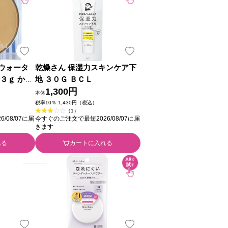
ウォータ
乾燥さん 保湿力スキンケア下
３ｇ かな
地 ３０Ｇ ＢＣＬ
1,300円
本体
税率10％ 1,430円（税込）
（1）
/08/07に届
今すぐのご注文で最短2026/08/07に届
きます
れる
カートに入れる