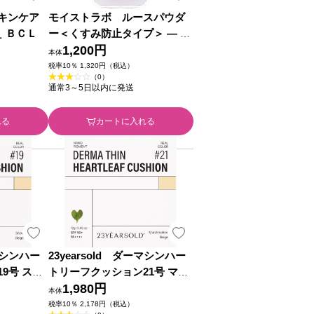
キンケア
モイストラボ ルースパウダ
＿ ＢＣＬ
ー＜くすみ防止タイプ＞ ― 桃
谷順天館
1,200円
本体
税率10％ 1,320円（税込）
（0）
通常3～5日以内に発送
れる
カートに入れる
ーマシンハー
23yearsold ダーマシンハー
9号 スノ
トリーフクッション21号 マシ
ュマロベージュ ＿
1,980円
本体
税率10％ 2,178円（税込）