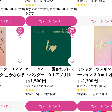
税込）
税率10％ 2,860円（税込）
税率10％ 1,320円（税込）
（0）
（0）
026/08/07に届
今すぐのご注文で最短2026/08/07に届
きます
に入れる
カートに入れる
カートに入
ーク ０２マ
ｂ ｉｄｏｌ 愛されプレス
ミシャグロウスキン
ク ＿ かならぼ
トパウダー ０１アプリ肌 ９
ーション ３０ｍｌ 
ｇ かならぼ
1,500円
ジャパン
2,300円
本体
本体
税込）
税率10％ 1,650円（税込）
税率10％ 2,530円（税込）
（0）
（0）
通常3～5日以内に発送
通常3～5日以内に発送
に入れる
カートに入れる
カートに入