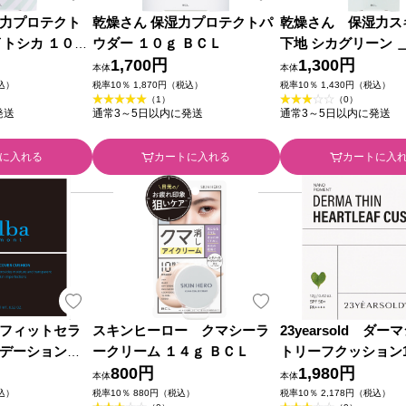
力プロテクト
乾燥さん 保湿力プロテクトパ
乾燥さん 保湿力ス
イトシカ １０ｇ
ウダー １０ｇ ＢＣＬ
下地 シカグリーン 
1,700円
1,300円
本体
本体
税込）
税率10％ 1,870円（税込）
税率10％ 1,430円（税込）
（1）
（0）
発送
通常3～5日以内に発送
通常3～5日以内に発送
に入れる
カートに入れる
カートに入
フィットセラ
スキンヒーロー クマシーラ
23yearsold ダ
デーション２
ークリーム １４ｇ ＢＣＬ
トリーフクッション1
800円
ーベージュ ＿
1,980円
本体
本体
税込）
税率10％ 880円（税込）
税率10％ 2,178円（税込）