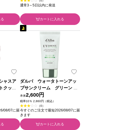
（0）
通常3～5日以内に発送
れる
カートに入れる
シャスア
ダルバ ウォータトーンアッ
トクッシ
プサンクリーム グリーン ５
１９ライ
０ｍｌ ＪＴ
2,600円
本体
税率10％ 2,860円（税込）
（0）
/08/07に届
今すぐのご注文で最短2026/08/07に届
きます
れる
カートに入れる