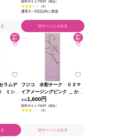
税率10％ 2,750円（税込）
（0）
通常3～5日以内に発送
れる
カートに入れる
セラムデ
フジコ 水彩チーク ０３マ
株 ミシャ
イアメージングピンク ＿ かな
らぼ
1,600円
本体
税率10％ 1,760円（税込）
（0）
れる
カートに入れる