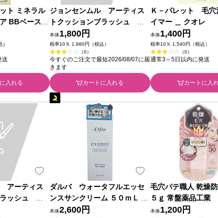
ット ミネラル
ジョンセンムル アーティス
Ｋ－パレット 毛穴
ア BBベース
トクッションブラッシュ バ
イマー ＿ クオレ
ル ３０ｇ ｍｓ
ブリーピンク ＿ 韓国高麗人蔘
1,800円
1,400円
本体
本体
社
税込）
税率10％ 1,980円（税込）
税率10％ 1,540円（税込）
（0）
（0）
発送
今すぐのご注文で最短2026/08/07に届
通常3～5日以内に発送
きます
に入れる
カートに入れる
カートに入
 アーティス
ダルバ ウォータフルエッセ
毛穴パテ職人 乾燥防
ラッシュ レ
ンスサンクリーム ５０ｍＬ Ｊ
５ｇ 常盤薬品工業
韓国高麗人蔘社
Ｔ
2,600円
1,200円
本体
本体