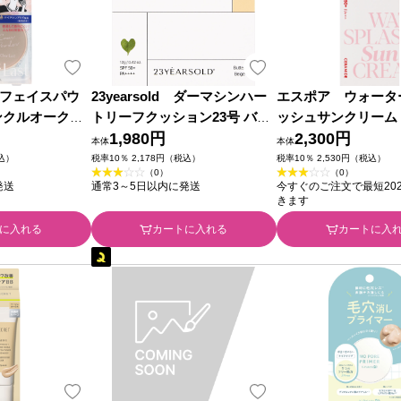
フェイスパウ
23yearsold ダーマシンハー
エスポア ウォータ
リンクルオークル
トリーフクッション23号 バタ
ッシュサンクリーム
(医薬部外品)
ーベージュ ＿
1,980円
ラミド アモーレパ
2,300円
本体
本体
ジャパン
税込）
税率10％ 2,178円（税込）
税率10％ 2,530円（税込）
（0）
（0）
発送
通常3～5日以内に発送
今すぐのご注文で最短2026
きます
に入れる
カートに入れる
カートに入