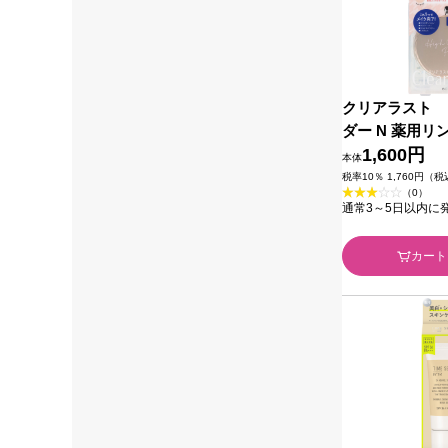
クリアラスト 
ダー N 薬用
１２ｇ ＢＣＬ 
1,600円
本体
税率10％ 1,760円（
（0）
通常3～5日以内に
カート