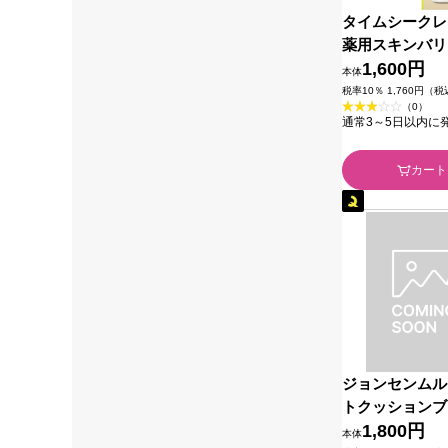
タイムシークレ
薬用スキンバリ
ベージュオーク
1,600円
本体
ｈ (医薬部外品)
税率10％ 1,760円（
（0）
通常3～5日以内に
カート
ジョンセンムル
トクッションブ
アローズ ＿ 
1,800円
本体