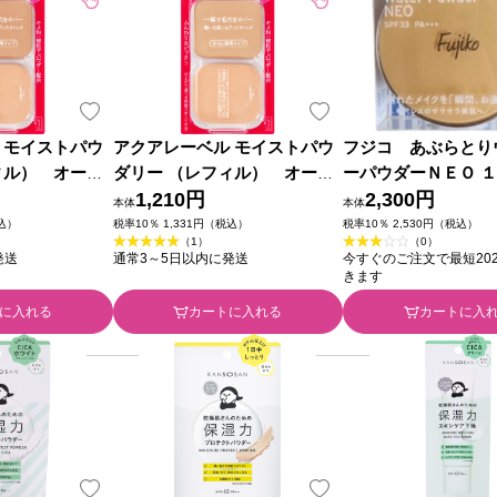
 モイストパウ
アクアレーベル モイストパウ
フジコ あぶらとり
ィル） オーク
ダリー （レフィル） オーク
ーパウダーＮＥＯ １
ｇ 資生堂
ル10 １１．５ｇ 資生堂
1,210円
らぼ
2,300円
本体
本体
税込）
税率10％ 1,331円（税込）
税率10％ 2,530円（税込）
（1）
（0）
発送
通常3～5日以内に発送
今すぐのご注文で最短2026
きます
に入れる
カートに入れる
カートに入