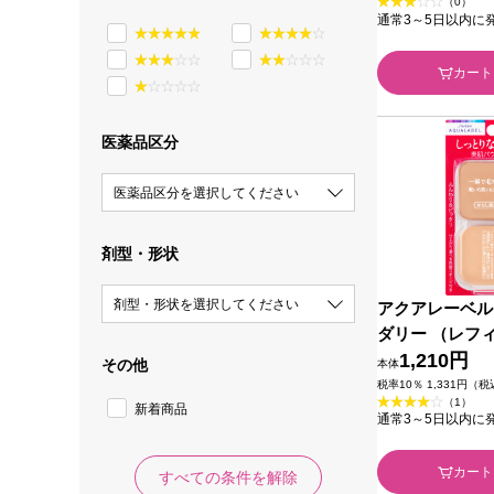
（0）
通常3～5日以内に
カート
医薬品区分
医薬品区分を選択してください
剤型・形状
剤型・形状を選択してください
アクアレーベル
ダリー （レフ
オークル10 １
1,210円
その他
本体
税率10％ 1,331円（
（1）
新着商品
通常3～5日以内に
カート
すべての条件を解除