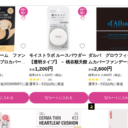
ーム ファン
モイストラボ ルースパウダー
ダルバ グロウフィ
プロカバー）
【透明タイプ】 － 桃谷順天館
ムカバーファンデー
ｇ 株 ミシャ
1,200円
３ ＿ ＪＴ
2,600円
本体
本体
税込）
税率10％ 1,320円（税込）
税率10％ 2,860円（税込）
（0）
（0）
026/08/07に届
通常3～5日以内に発送
通常3～5日以内に発送
に入れる
カートに入れる
カートに入