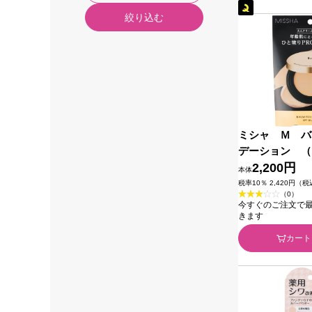
絞り込む
ミシャ Ｍ バ
デーション （
Ｎｏ．２１ ８
2,200円
本体
ジャパン
税率10％ 2,420円（
（0）
今すぐのご注文で最短2
きます
カート