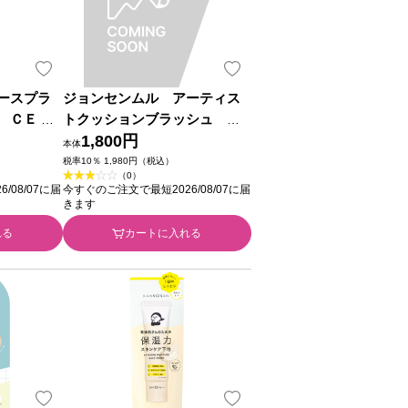
ースプラ
ジョンセンムル アーティス
 ＣＥ セ
トクッションブラッシュ ブ
シフィック
ルーミングパンジー ＿ 韓国高
1,800円
本体
麗人蔘社
税率10％ 1,980円（税込）
（0）
/08/07に届
今すぐのご注文で最短2026/08/07に届
きます
れる
カートに入れる