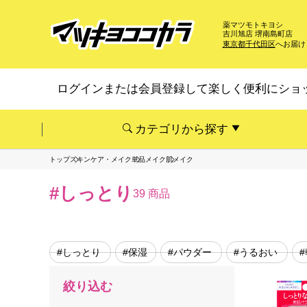
薬マツモトキヨシ
吉川旭店 堺南島町店
東京都千代田区
へお届け
ログインまたは会員登録して楽しく便利にショ
カテゴリから探す
トップ
スキンケア・メイク
単品メイク
肌メイク
#しっとり
39 商品
#しっとり
#保湿
#パウダー
#うるおい
絞り込む