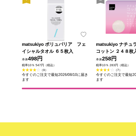
matsukiyo ポリュバリア フェ
matsukiyo ナ
イシャルタオル ６５枚入
コットン ２４８枚
498円
258円
本体
本体
税率10％ 547円（税込）
税率10％ 283円（税込）
（9）
（7）
今すぐのご注文で最短2026/08/10に届き
今すぐのご注文で最短202
ます
ます