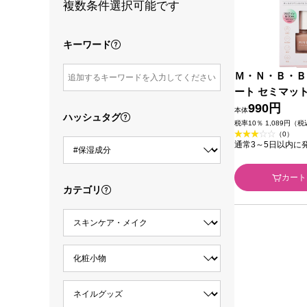
複数条件選択可能です
キーワード
Ｍ・Ｎ・Ｂ・Ｂ
ート セミマット １０ｍｌ ＢＣ
Ｌ
990円
本体
ハッシュタグ
税率10％ 1,089円（
（0）
通常3～5日以内に
カート
カテゴリ