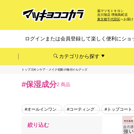
薬マツモトキヨシ
吉川旭店 堺南島町店
東京都千代田区
へお届け
ログインまたは会員登録して楽しく便利にショ
カテゴリから探す
トップ
スキンケア・メイク
化粧小物
ネイルグッズ
#保湿成分
2 商品
#オールインワン
#コーティング
#トップコート
絞り込む