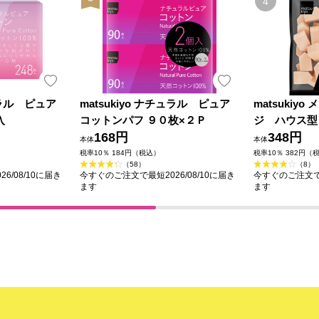
チュラル ピュア
matsukiyo ナチュラル ピュア
matsukiy
入
コットンパフ ９０枚×２Ｐ
ジ ハウス型
168円
348円
本体
本体
税率10％ 184円（税込）
税率10％ 382円（
（58）
（8）
6/08/10に届き
今すぐのご注文で最短2026/08/10に届き
今すぐのご注文で最
ます
ます