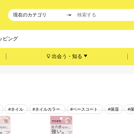
ッピング
出会う・知る
#ネイル
#ネイルカラー
#ベースコート
#保湿
#