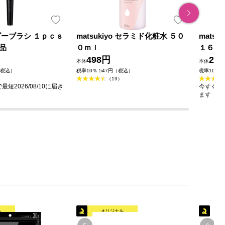
ダーブラシ １ｐｃｓ
matsukiyo セラミド化粧水 ５０
mats
品
０ｍｌ
１６０
498円
23
本体
本体
（税込）
税率10％ 547円（税込）
税率10％ 
（19）
短2026/08/10に届き
今すぐのご
ます
ル
オリジナル