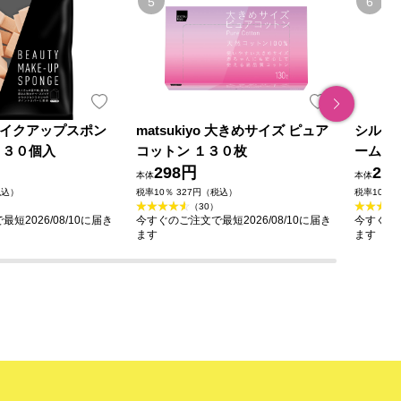
o メイクアップスポン
matsukiyo 大きめサイズ ピュア
シルコ
 ３０個入
コットン １３０枚
ーム
298円
29
本体
本体
税込）
税率10％ 327円（税込）
税率10％ 
（30）
短2026/08/10に届き
今すぐのご注文で最短2026/08/10に届き
今すぐのご
ます
ます