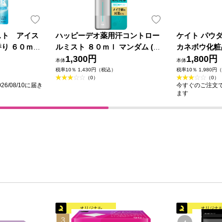
スト アイス
ハッピーデオ薬用汗コントロー
ケイト パウ
り ６０ｍＬ
ルミスト ８０ｍｌ マンダム (医
カネボウ化粧
薬部外品)
1,300円
1,800円
本体
本体
税率10％ 1,430円（税込）
税率10％ 1,980円
（0）
（0）
6/08/10に届き
今すぐのご注文で最
ます
オリジナル
オリジナ