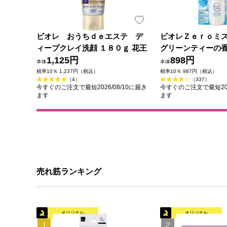
ビオレ おうちｄｅエステ デ
ビオレＺｅｒｏミ
ィープクレイ洗顔 １８０ｇ 花王
グリーンティーの香
1,125円
花王
898円
本体
本体
税率10％ 1,237円（税込）
税率10％ 987円（税込）
（4）
（337）
今すぐのご注文で最短2026/08/10に届き
今すぐのご注文で最短202
ます
ます
売れ筋ランキング
オリジナル
オリジナル