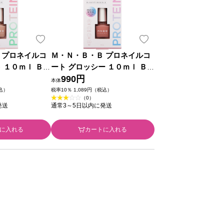
 プロネイルコ
Ｍ・Ｎ・Ｂ・Ｂ プロネイルコ
ート グロッシー １０ｍｌ ＢＣ
Ｌ
990円
本体
税込）
税率10％ 1,089円（税込）
（0）
発送
通常3～5日以内に発送
に入れる
カートに入れる