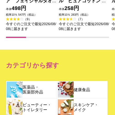
ア フェイシャルタオ
ル ピュアコットン ２
ル ６５枚入
４８枚入
498円
258円
本体
本体
本
税率10％ 547円（税込）
税率10％ 283円（税込）
税
（9）
（7）
今すぐのご注文で最短2026/08/
今すぐのご注文で最短2026/08/
今
08に届きます
08に届きます
0
カテゴリから探す
医薬品・
健康食品
医薬部外品
ビューティー・
スキンケア・
トイレタリー
メイク