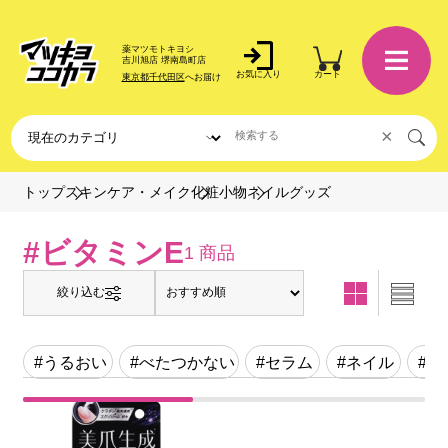
薬マツモトキヨシ
吉川旭店 堺南島町店
お気に入り
カート
東京都千代田区
へお届け
×
ネイルグッズ
トップ
スキンケア・メイク
化粧小物
#ビタミンE
1 商品
絞り込む
#うるおい
#べたつかない
#セラム
#ネイル
#ビ