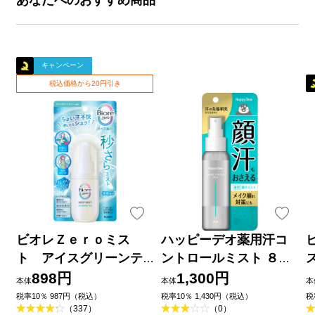
キャンペーン
税込価格から20円引き
ビオレＺｅｒｏミス
ハッピーデオ薬用汗コ
ト アイスグリーンテ
ントロールミスト ８０
ィーの香り ６０ｍＬ 花
ｍｌ マンダム (医薬部外
898円
1,300円
本体
本体
本
王
品)
税率10％ 987円（税込）
税率10％ 1,430円（税込）
税
（337）
（0）