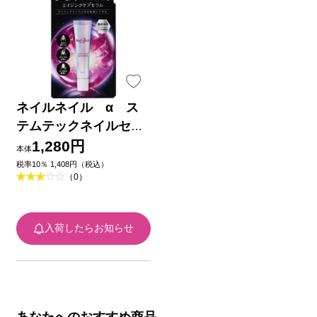
ネイルネイル α ス
テムテックネイルセラ
ム １５ｍｌ ＢＣＬ
1,280円
本体
税率10％ 1,408円（税込）
（0）
入荷したらお知らせ
あなたへのおすすめ商品