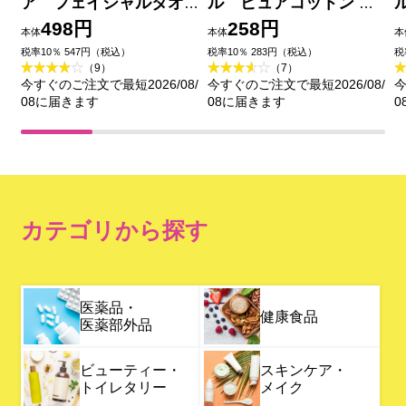
ア フェイシャルタオ
ル ピュアコットン ２
ル ６５枚入
４８枚入
498円
258円
本体
本体
本
税率10％ 547円（税込）
税率10％ 283円（税込）
税
（9）
（7）
今すぐのご注文で最短2026/08/
今すぐのご注文で最短2026/08/
今
08に届きます
08に届きます
0
カテゴリから探す
医薬品・
健康食品
医薬部外品
ビューティー・
スキンケア・
トイレタリー
メイク