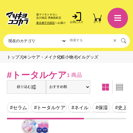
薬マツモトキヨシ
吉川旭店 堺南島町店
お気に入り
カート
東京都千代田区
へお届け
×
ネイルグッズ
トップ
スキンケア・メイク
化粧小物
#トータルケア
1 商品
絞り込む
#セラム
#トータルケア
#ネイル
#保湿
#史上最