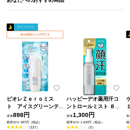
キャンペーン
税込価格から20円引き
ビオレＺｅｒｏミス
ハッピーデオ薬用汗コ
ト アイスグリーンテ
ントロールミスト ８０
ィーの香り ６０ｍＬ 花
ｍｌ マンダム (医薬部外
898円
1,300円
本体
本体
本
王
品)
税率10％ 987円（税込）
税率10％ 1,430円（税込）
税
（337）
（0）