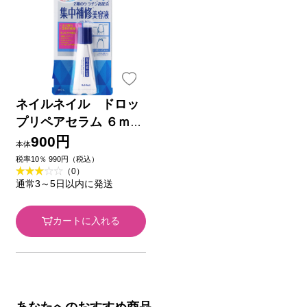
ネイルネイル ドロッ
プリペアセラム ６ｍｌ
ＢＣＬ
900円
本体
税率10％ 990円（税込）
（0）
通常3～5日以内に発送
カートに入れる
あなたへのおすすめ商品