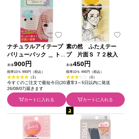
ナチュラルアイテープ
素の然 ふたえテー
バリューパック ＿ ト
プ 片面Ｓ ７２枚入
レンディハウス
900円
450円
本体
本体
税率10％ 990円（税込）
税率10％ 495円（税込）
（3）
（0）
今すぐのご注文で最短今日(20
通常3～5日以内に発送
26/08/07)届きます
カートに入れる
カートに入れる