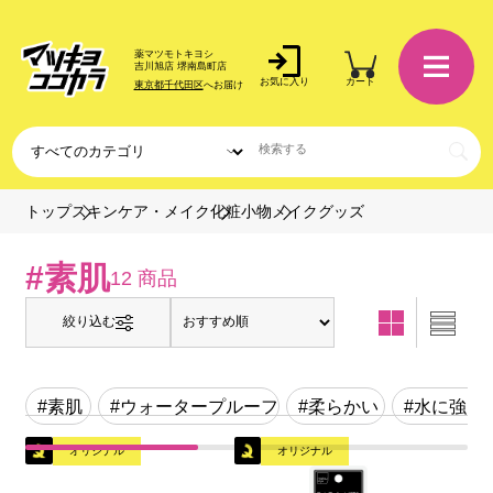
薬マツモトキヨシ
吉川旭店 堺南島町店
お気に入り
カート
東京都千代田区
へお届け
メイクグッズ
トップ
スキンケア・メイク
化粧小物
#素肌
12 商品
絞り込む
#素肌
#ウォータープルーフ
#柔らかい
#水に強い
オリジナル
オリジナル