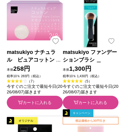
matsukiyo ナチュラ
matsukiyo ファンデー
ル ピュアコットン ２
ションブラシ ＿
４８枚入
258円
1,300円
本体
本体
税率10％ 283円（税込）
税率10％ 1,430円（税込）
（7）
（5）
今すぐのご注文で最短今日(20
今すぐのご注文で最短今日(20
26/08/07)届きます
26/08/07)届きます
カートに入れる
カートに入れる
キャンペーン
オリジナル
税込価格から30円引き