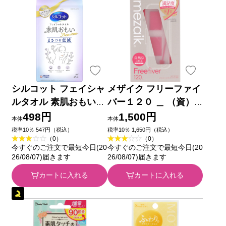
シルコット フェイシャ
メザイク フリーファイ
ルタオル 素肌おもい
バー１２０ ＿ （資）
プレミアム フェイスタ
アーツブレインズ
498円
1,500円
本体
本体
オル フェイスペーパー
税率10％ 547円（税込）
税率10％ 1,650円（税込）
（0）
（0）
使い捨てタオル ４５枚
今すぐのご注文で最短今日(20
今すぐのご注文で最短今日(20
ユニ・チャーム
26/08/07)届きます
26/08/07)届きます
カートに入れる
カートに入れる