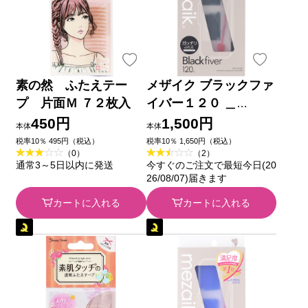
素の然 ふたえテー
メザイク ブラックファ
プ 片面Ｍ ７２枚入
イバー１２０ ＿
（資）アーツブレイン
450円
1,500円
本体
本体
ズ
税率10％ 495円（税込）
税率10％ 1,650円（税込）
（0）
（2）
通常3～5日以内に発送
今すぐのご注文で最短今日(20
26/08/07)届きます
カートに入れる
カートに入れる