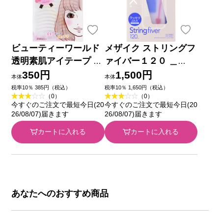
ビューティーワールド
メザイク ストリングフ
透明素肌アイテープ ＿
ァイバー１２０ ＿
トレンディハウス
（資）アーツブレイン
350円
1,500円
本体
本体
ズ
税率10％ 385円（税込）
税率10％ 1,650円（税込）
（0）
（0）
今すぐのご注文で最短今日(20
今すぐのご注文で最短今日(20
26/08/07)届きます
26/08/07)届きます
カートに入れる
カートに入れる
あなたへのおすすめ商品