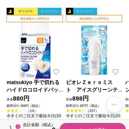
オリジナル
キャンペーン
キャンペーン
税込価格から30円引き
税込価格から20円引き
matsukiyo 手で切れる
ビオレＺｅｒｏミス
ハイドロコロイドパッ
ト アイスグリーンテ
ド ２５ｍｍ×３ｍ巻
ィーの香り ６０ｍＬ 花
880円
898円
本体
本体
本
王
品
税率10％ 968円（税込）
税率10％ 987円（税込）
税
（14）
（337）
今すぐのご注文で最短今日(20
今すぐのご注文で最短今日(20
26/08/07)届きます
26/08/07)届きます
合計金額（税込）
0