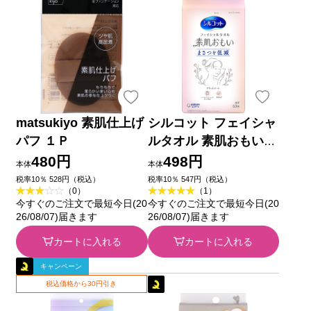
matsukiyo 素肌仕上げ
シルコット フェイシャ
パフ １Ｐ
ルタオル 素肌おもい
フェイスタオル フェイ
480円
498円
本体
本体
スペーパー 使い捨てタ
税率10％ 528円（税込）
税率10％ 547円（税込）
（0）
（1）
オル ６０枚 ユニ・チ
今すぐのご注文で最短今日(20
今すぐのご注文で最短今日(20
ャーム
26/08/07)届きます
26/08/07)届きます
カートに入れる
カートに入れる
キャンペーン
税込価格から30円引き