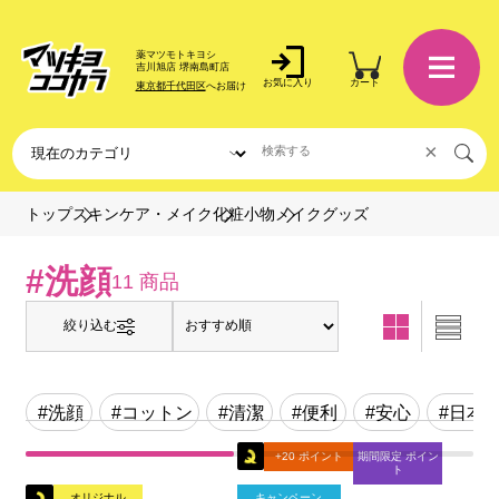
薬マツモトキヨシ
吉川旭店 堺南島町店
お気に入り
カート
東京都千代田区
へお届け
×
メイクグッズ
トップ
スキンケア・メイク
化粧小物
#洗顔
11 商品
絞り込む
#洗顔
#コットン
#清潔
#便利
#安心
#日本
+20 ポイント
期間限定 ポイン
ト
オリジナル
キャンペーン