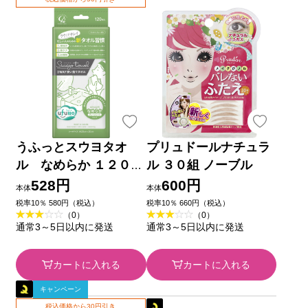
うふっとスウヨタオ
プリュドールナチュラ
ル なめらか １２０枚
ル ３０組 ノーブル
コットン・ラボ
528円
600円
本体
本体
税率10％ 580円（税込）
税率10％ 660円（税込）
（0）
（0）
通常3～5日以内に発送
通常3～5日以内に発送
カートに入れる
カートに入れる
キャンペーン
税込価格から30円引き