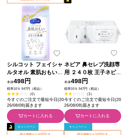
シルコット フェイシャ
ネピア 鼻セレブ洗顔専
ルタオル 素肌おもい
用 ２４０枚 王子ネピ
プレミアム フェイスタ
ア
498円
498円
本体
本体
オル フェイスペーパー
税率10％ 547円（税込）
税率10％ 547円（税込）
（0）
（3）
使い捨てタオル ４５枚
今すぐのご注文で最短今日(20
今すぐのご注文で最短今日(20
ユニ・チャーム
26/08/08)届きます
26/08/08)届きます
カートに入れる
カートに入れる
キャンペーン
キャンペーン
税込価格から50円引き
税込価格から50円引き