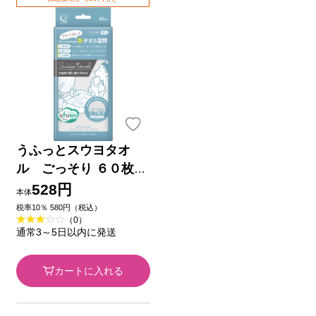
うふっとスウヨタオ
ル ごっそり ６０枚
コットン・ラボ
528円
本体
税率10％ 580円（税込）
（0）
通常3～5日以内に発送
カートに入れる