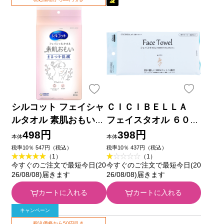
シルコット フェイシャ
ＣＩＣＩＢＥＬＬＡ
ルタオル 素肌おもい
フェイスタオル ６０枚
フェイスタオル フェイ
入 Ｌａ Ｂｅｌｌａ
498円
398円
本体
本体
スペーパー 使い捨てタ
税率10％ 547円（税込）
税率10％ 437円（税込）
（1）
（1）
オル ６０枚 ユニ・チ
今すぐのご注文で最短今日(20
今すぐのご注文で最短今日(20
ャーム
26/08/08)届きます
26/08/08)届きます
カートに入れる
カートに入れる
キャンペーン
税込価格から50円引き