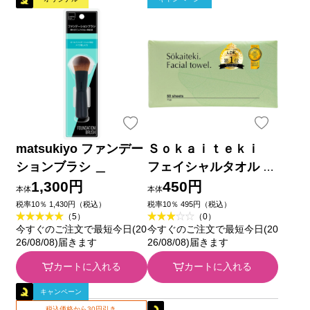
matsukiyo ファンデー
Ｓｏｋａｉｔｅｋｉ
ションブラシ ＿
フェイシャルタオル ６
０枚 ＳＵＮＧＲＡＮ
1,300円
450円
本体
本体
税率10％ 1,430円（税込）
税率10％ 495円（税込）
（5）
（0）
今すぐのご注文で最短今日(20
今すぐのご注文で最短今日(20
26/08/08)届きます
26/08/08)届きます
カートに入れる
カートに入れる
キャンペーン
税込価格から30円引き