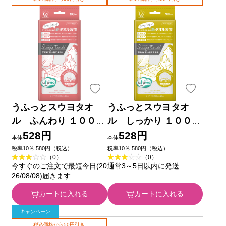
うふっとスウヨタオ
うふっとスウヨタオ
ル ふんわり １００枚
ル しっかり １００枚
コットン・ラボ
コットン・ラボ
528円
528円
本体
本体
税率10％ 580円（税込）
税率10％ 580円（税込）
（0）
（0）
今すぐのご注文で最短今日(20
通常3～5日以内に発送
26/08/08)届きます
カートに入れる
カートに入れる
キャンペーン
税込価格から50円引き