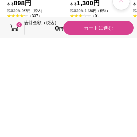
ィーの香り ６０ｍＬ 花
ｍｌ マンダム (医薬部外
898円
1,300円
本体
本体
本
王
品)
税率10％ 987円（税込）
税率10％ 1,430円（税込）
税
（337）
（0）
今すぐのご注文で最短今日(20
今
合計金額（税込）
0
0
カートに進む
26/08/08)届きます
2
円
売れ筋ランキング
オリジナル
オリジナル