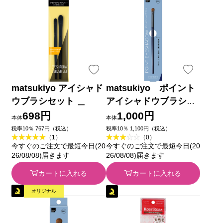
matsukiyo アイシャド
matsukiyo ポイント
ウブラシセット ＿
アイシャドウブラシＰ
ＲＯ １Ｐ
698円
1,000円
本体
本体
税率10％ 767円（税込）
税率10％ 1,100円（税込）
（1）
（0）
今すぐのご注文で最短今日(20
今すぐのご注文で最短今日(20
26/08/08)届きます
26/08/08)届きます
カートに入れる
カートに入れる
オリジナル