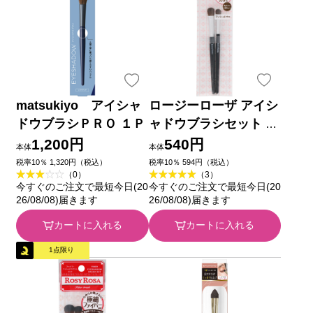
matsukiyo アイシャ
ロージーローザ アイシ
ドウブラシＰＲＯ １Ｐ
ャドウブラシセット ＿
シャンテイ
1,200円
540円
本体
本体
税率10％ 1,320円（税込）
税率10％ 594円（税込）
（0）
（3）
今すぐのご注文で最短今日(20
今すぐのご注文で最短今日(20
26/08/08)届きます
26/08/08)届きます
カートに入れる
カートに入れる
1点限り