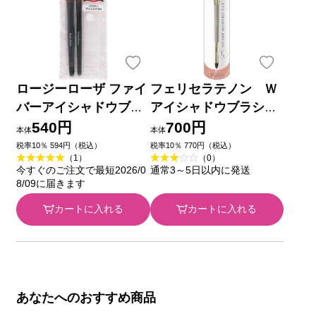
ロージーローザ ファイ
フェリセラテノン Ｗ
バーアイシャドウブラ
アイシャドウブラシポ
シセット ＿ シャンテ
インテッド １個 スタ
540円
700円
本体
本体
イ
ーラボコスメティック
税率10％ 594円（税込）
税率10％ 770円（税込）
（1）
（0）
ス
今すぐのご注文で最短2026/0
通常3～5日以内に発送
8/09に届きます
カートに入れる
カートに入れる
あなたへのおすすめ商品