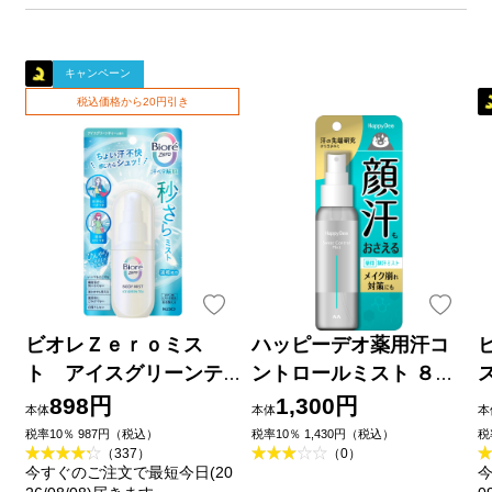
キャンペーン
税込価格から20円引き
ビオレＺｅｒｏミス
ハッピーデオ薬用汗コ
ト アイスグリーンテ
ントロールミスト ８０
ィーの香り ６０ｍＬ 花
ｍｌ マンダム (医薬部外
898円
1,300円
本体
本体
本
王
品)
税率10％ 987円（税込）
税率10％ 1,430円（税込）
税
（337）
（0）
今すぐのご注文で最短今日(20
今