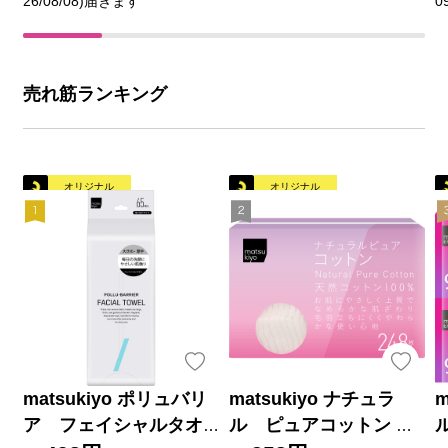
26/08/08)届きます
0
売れ筋ランキング
オリジナル
オリジナル
matsukiyo ポリュバリ
matsukiyo ナチュラ
m
ア フェイシャルタオ
ル ピュアコットン ２