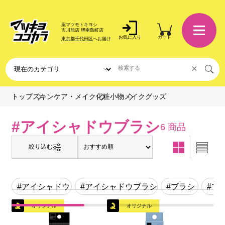
薬マツモトキヨシ
吉川旭店 堺南島町店
お気に入り
カート
東京都千代田区
へお届け
×
メイクグッズ
トップ
スキンケア・メイク
化粧小物
#アイシャドウブラシ
6 商品
絞り込む
#アイシャドウ
#アイシャドウブラシ
#ブラシ
#ブ
オリジナル
オリジナル