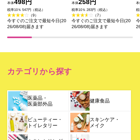
ル ６５枚入
４８枚入
498円
258円
本体
本体
本
税率10％ 547円（税込）
税率10％ 283円（税込）
税
（9）
（7）
今すぐのご注文で最短今日(20
今すぐのご注文で最短今日(20
今
26/08/08)届きます
26/08/08)届きます
2
カテゴリから探す
医薬品・
健康食品
医薬部外品
ビューティー・
スキンケア・
トイレタリー
メイク