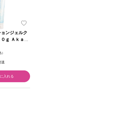
ションジェルク
５０ｇ Ａｋａｒ
税込）
発送
に入れる