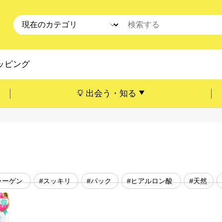
ッピング
出会う・知る
ラーゲン
#スッキリ
#パック
#ヒアルロン酸
#天然