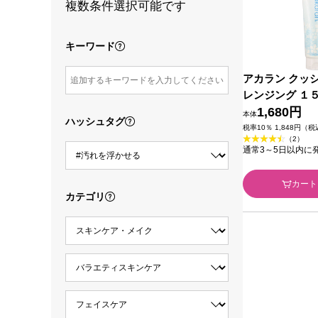
複数条件選択可能です
キーワード
アカラン クッ
レンジング １
ａＮ
1,680円
本体
ハッシュタグ
税率10％ 1,848円（
（2）
通常3～5日以内に
カート
カテゴリ