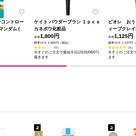
汗コントロー
ケイト パウダーブラシ １ｐｃｓ
ビオレ おう
マンダム (医
カネボウ化粧品
ィープクレイ
1,800円
1,125円
本体
本体
税率10％ 1,980円（税込）
税率10％ 1,237円
（0）
（4）
今すぐのご注文で最短今日(2026/08/07)
今すぐのご注文で最
届きます
ます