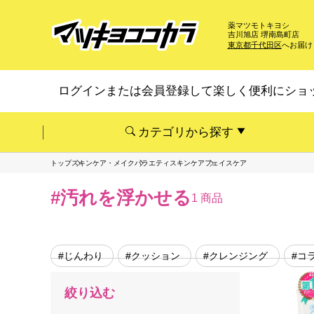
薬マツモトキヨシ
吉川旭店 堺南島町店
東京都千代田区
へお届け
ログインまたは会員登録して楽しく便利にショ
カテゴリから探す
トップ
スキンケア・メイク
バラエティスキンケア
フェイスケア
#汚れを浮かせる
1 商品
#じんわり
#クッション
#クレンジング
#コ
絞り込む