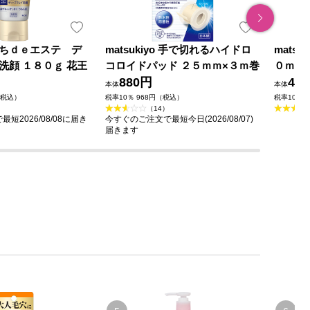
ちｄｅエステ デ
matsukiyo 手で切れるハイドロ
mats
洗顔 １８０ｇ 花王
コロイドパッド ２５ｍｍ×３ｍ巻
０ｍｌ
880円
49
本体
本体
（税込）
税率10％ 968円（税込）
税率10％ 
（14）
短2026/08/08に届き
今すぐのご注文で最短今日(2026/08/07)
届きます