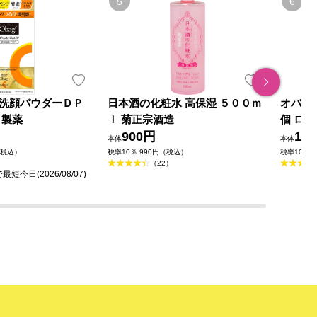
洗顔パウダーＤＰ
日本酒の化粧水 高保湿 ５００ｍ
オバジ
ト製薬
ｌ 菊正宗酒造
個 ロ
900円
1,8
本体
本体
（税込）
税率10％ 990円（税込）
税率10％ 
（22）
今日(2026/08/07)