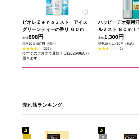
ビオレＺｅｒｏミスト アイス
ハッピーデオ薬用
グリーンティーの香り ６０ｍＬ
ルミスト ８０ｍｌ 
花王
898円
薬部外品)
1,300円
本体
本体
税率10％ 987円（税込）
税率10％ 1,430円（税込）
（337）
（0）
今すぐのご注文で最短今日(2026/08/07)
届きます
売れ筋ランキング