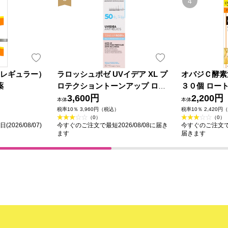
（レギュラー）
ラロッシュポゼ UVイデア XL プ
オバジＣ酵素
薬
ロテクショントーンアップ ロー
３０個 ロー
ズ+ ３０ｍＬ
3,600円
2,200円
本体
本体
税率10％ 3,960円（税込）
税率10％ 2,420円
（0）
（0）
026/08/07)
今すぐのご注文で最短2026/08/08に届き
今すぐのご注文で最短
ます
届きます