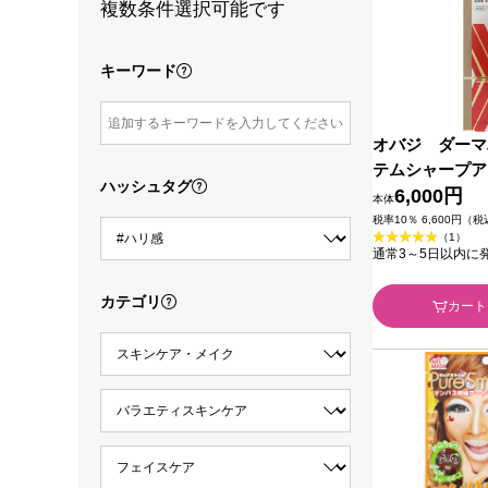
複数条件選択可能です
キーワード
オバジ ダーマ
テムシャープア
ハッシュタグ
ト製薬
6,000円
本体
税率10％ 6,600円（
（1）
通常3～5日以内に
カテゴリ
カート