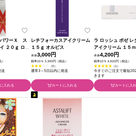
パワーＸ ス
レチフォーカスアイクリーム
ラ ロッシュ ポゼ レ
イ ２０ｇ ロー
１５ｇ オルビス
アイクリーム １５
3,000円
4,200円
本体
本体
税込）
税率10％ 3,300円（税込）
税率10％ 4,620円（税込）
（0）
（1）
発送
通常3～5日以内に発送
今すぐのご注文で最短2026
きます
に入れる
カートに入れる
カートに入