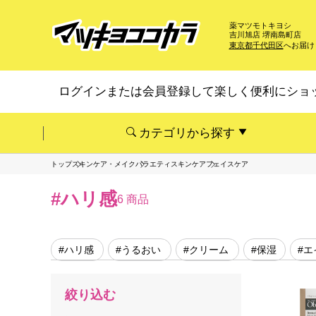
薬マツモトキヨシ
吉川旭店 堺南島町店
東京都千代田区
へお届け
ログインまたは会員登録して楽しく便利にショ
カテゴリから探す
トップ
スキンケア・メイク
バラエティスキンケア
フェイスケア
#ハリ感
6 商品
#ハリ感
#うるおい
#クリーム
#保湿
#
絞り込む