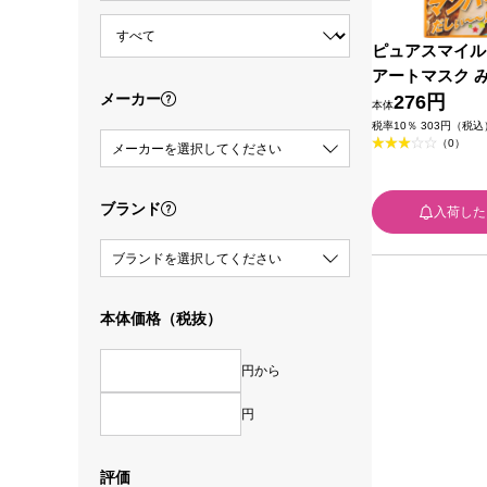
ピュアスマイル
アートマスク 
メーカー
メリアの香り 
276円
本体
ル
税率10％ 303円（税込
（0）
メーカーを選択してください
ブランド
入荷した
ブランドを選択してください
本体価格（税抜）
円から
円
評価