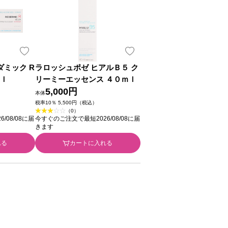
ダミック R
ラロッシュポゼ ヒアルＢ５ ク
ｍｌ
リーミーエッセンス ４０ｍｌ
5,000円
本体
税率10％ 5,500円（税込）
（0）
/08/08に届
今すぐのご注文で最短2026/08/08に届
きます
れる
カートに入れる