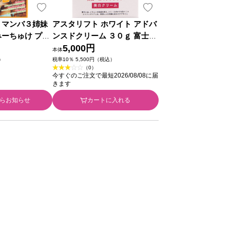
 マンバ３姉妹
アスタリフト ホワイト アドバ
みーちゅけ プル
ンスドクリーム ３０ｇ 富士フ
１枚 サンスマイ
イルム (医薬部外品)
5,000円
本体
）
税率10％ 5,500円（税込）
（0）
今すぐのご注文で最短2026/08/08に届
きます
らお知らせ
カートに入れる