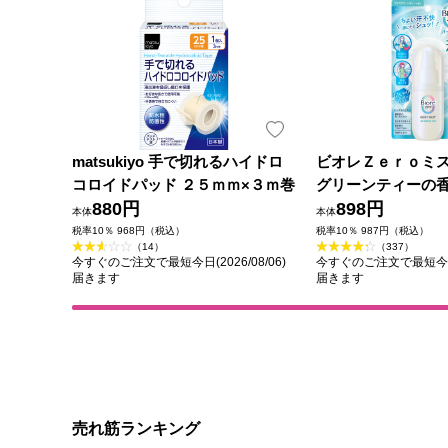
matsukiyo 手で切れるハイドロ
ビオレＺｅｒｏミ
コロイドパッド ２５ｍｍ×３ｍ巻
グリーンティーの香
880円
花王
898円
本体
本体
税率10％ 968円（税込）
税率10％ 987円（税込）
（14）
（337）
今すぐのご注文で最短今日(2026/08/06)
今すぐのご注文で最短今日(2
届きます
届きます
売れ筋ランキング