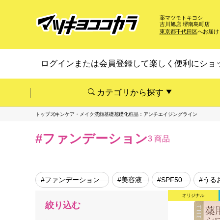
薬マツモトキヨシ
吉川旭店 堺南島町店
東京都千代田区
へお届け
ログインまたは会員登録して楽しく便利にショ
カテゴリから探す
トップ
スキンケア・メイク
洗顔基礎
基礎化粧品：アンチエイジングライン
#ファンデーション
3 商品
#ファンデーション
#美容液
#SPF50
#うる
オリジナル
絞り込む