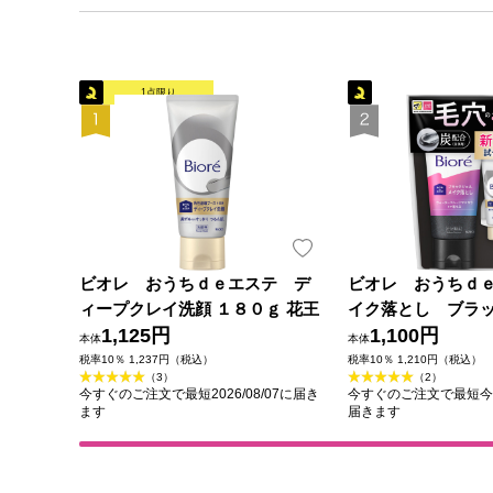
1点限り
ビオレ おうちｄｅエステ デ
ビオレ おうちｄ
ィープクレイ洗顔 １８０ｇ 花王
イク落とし ブラ
1,125円
クレイ試供品セット
1,100円
本体
本体
２０ｇ 花王
税率10％ 1,237円（税込）
税率10％ 1,210円（税込）
（3）
（2）
今すぐのご注文で最短2026/08/07に届き
今すぐのご注文で最短今日(2
ます
届きます