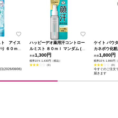
スト アイス
ハッピーデオ薬用汗コントロー
ケイト パウ
り ６０ｍＬ
ルミスト ８０ｍｌ マンダム (医
カネボウ化粧
薬部外品)
1,300円
1,800円
本体
本体
税率10％ 1,430円（税込）
税率10％ 1,980円
（0）
（0）
026/08/06)
今すぐのご注文で最短
届きます