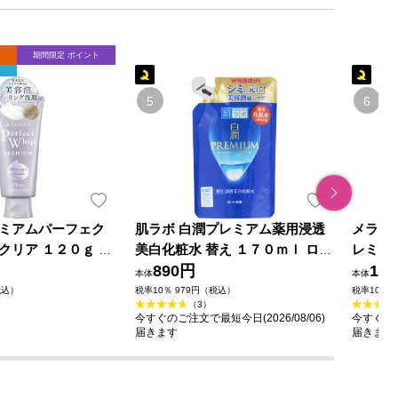
期間限定 ポイント
ミアムパーフェク
肌ラボ 白潤プレミアム薬用浸透
メラノ
クリア １２０ｇ フ
美白化粧水 替え １７０ｍｌ ロー
レミア
イ
ト製薬 (医薬部外品)
890円
製薬 (
1,4
本体
本体
税込）
税率10％ 979円（税込）
税率10％ 
（3）
今すぐのご注文で最短今日(2026/08/06)
今すぐのご
届きます
届きます