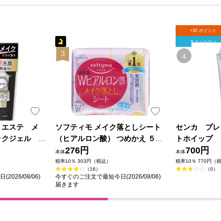
+30 ポイント
キャンペーン
ｅエステ メ
ソフティモ メイク落としシート
センカ プレ
ックジェル
（ヒアルロン酸） つめかえ ５２
トホイップ 
 ２００ｇ＋
枚 ＫＯＳＥコスメポート
276円
ァイントゥデ
700円
本体
本体
税率10％ 303円（税込）
税率10％ 770円（
（16）
（0）
026/08/06)
今すぐのご注文で最短今日(2026/08/06)
届きます