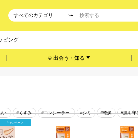
ッピング
出会う・知る
おい
#くすみ
#コンシーラー
#シミ
#乾燥
#肌を守
キャンペーン