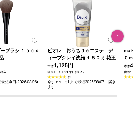
ダーブラシ １ｐｃｓ
ビオレ おうちｄｅエステ デ
mats
品
ィープクレイ洗顔 １８０ｇ 花王
０ｍｌ
1,125円
49
本体
本体
（税込）
税率10％ 1,237円（税込）
税率10％ 
（3）
今日(2026/08/06)
今すぐのご注文で最短2026/08/07に届き
ます