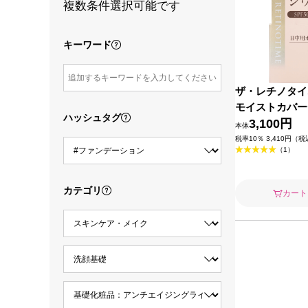
複数条件選択可能です
キーワード
ザ・レチノタイ
モイストカバー
ハッシュタグ
４５ｇ
3,100円
本体
税率10％ 3,410円（
（1）
カテゴリ
カート