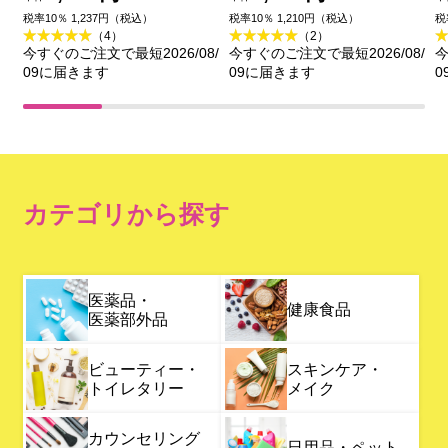
イ試供品セット ２００
税率10％ 1,237円（税込）
税率10％ 1,210円（税込）
税
（4）
（2）
ｇ＋２０ｇ 花王
今すぐのご注文で最短2026/08/
今すぐのご注文で最短2026/08/
今
09に届きます
09に届きます
0
カテゴリから探す
医薬品・
健康食品
医薬部外品
ビューティー・
スキンケア・
トイレタリー
メイク
カウンセリング
日用品・ペット