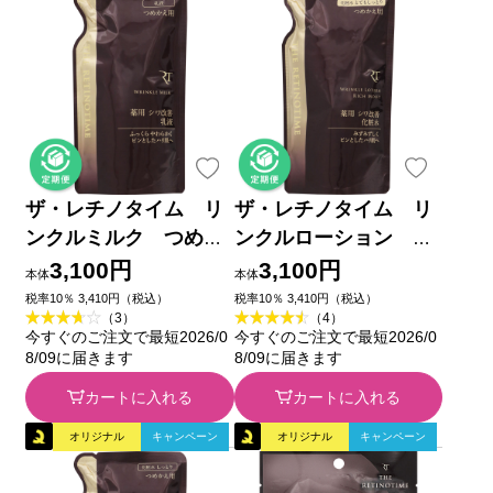
ザ・レチノタイム リ
ザ・レチノタイム リ
ンクルミルク つめか
ンクルローション リ
え １２０ｍｌ (医薬部
ッチモイストつめかえ
3,100円
3,100円
本体
本体
外品)
１５０ｍｌ (医薬部外
税率10％ 3,410円（税込）
税率10％ 3,410円（税込）
（3）
（4）
品)
今すぐのご注文で最短2026/0
今すぐのご注文で最短2026/0
8/09に届きます
8/09に届きます
カートに入れる
カートに入れる
オリジナル
キャンペーン
オリジナル
キャンペーン