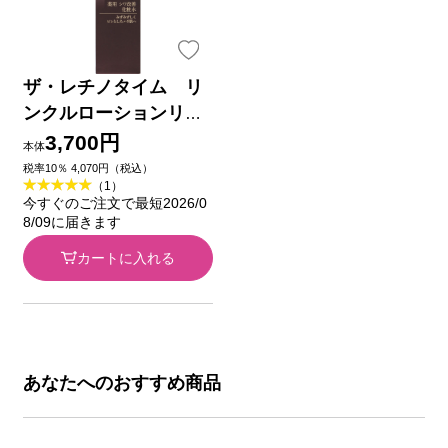
ザ・レチノタイム リ
ンクルローションリッ
チモイスト １６０ｍｌ
3,700円
本体
(医薬部外品)
税率10％ 4,070円（税込）
（1）
今すぐのご注文で最短2026/0
8/09に届きます
カートに入れる
あなたへのおすすめ商品