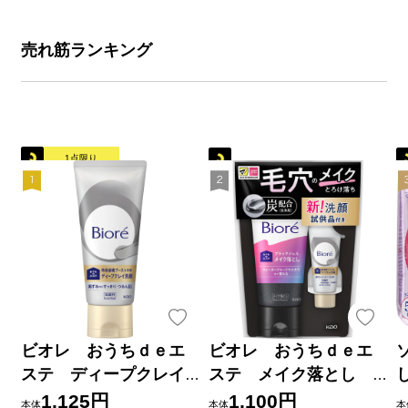
売れ筋ランキング
1点限り
ビオレ おうちｄｅエ
ビオレ おうちｄｅエ
ステ ディープクレイ
ステ メイク落とし
洗顔 １８０ｇ 花王
ブラックジェル クレ
1,125円
1,100円
本体
本体
本