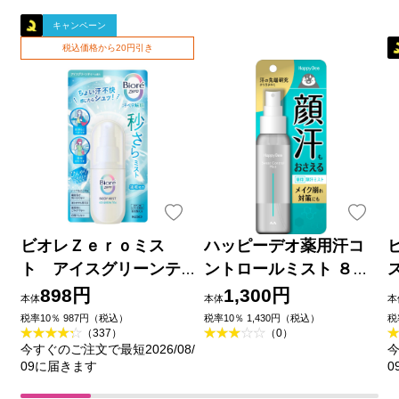
キャンペーン
税込価格から20円引き
ビオレＺｅｒｏミス
ハッピーデオ薬用汗コ
ト アイスグリーンテ
ントロールミスト ８０
ィーの香り ６０ｍＬ 花
ｍｌ マンダム (医薬部外
898円
1,300円
本体
本体
本
王
品)
税率10％ 987円（税込）
税率10％ 1,430円（税込）
税
（337）
（0）
今すぐのご注文で最短2026/08/
今
09に届きます
0