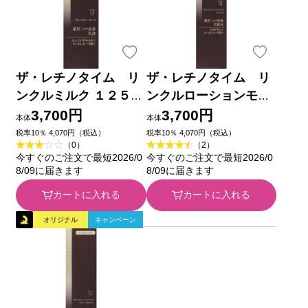
ザ・レチノタイム リ
ザ・レチノタイム リ
ンクルミルク １２５ｍ
ンクルローションモイ
ｌ (医薬部外品)
スト １６０ｍｌ (医薬
3,700円
3,700円
本体
本体
部外品)
税率10％ 4,070円（税込）
税率10％ 4,070円（税込）
（0）
（2）
今すぐのご注文で最短2026/0
今すぐのご注文で最短2026/0
8/09に届きます
8/09に届きます
カートに入れる
カートに入れる
オリジナル
キャンペーン