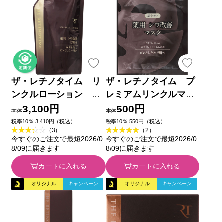
ザ・レチノタイム リ
ザ・レチノタイム プ
ンクルローション モ
レミアムリンクルマス
イストつめかえ １５０
ク １枚 (医薬部外品)
3,100円
500円
本体
本体
ｍｌ (医薬部外品)
税率10％ 3,410円（税込）
税率10％ 550円（税込）
（3）
（2）
今すぐのご注文で最短2026/0
今すぐのご注文で最短2026/0
8/09に届きます
8/09に届きます
カートに入れる
カートに入れる
オリジナル
キャンペーン
オリジナル
キャンペーン