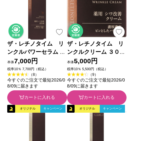
ザ・レチノタイム リ
ザ・レチノタイム リ
ンクルパワーセラム ３
ンクルクリーム ３０ｇ
０ｇ (医薬部外品)
(医薬部外品)
7,000円
5,000円
本体
本体
税率10％ 7,700円（税込）
税率10％ 5,500円（税込）
（8）
（9）
今すぐのご注文で最短2026/0
今すぐのご注文で最短2026/0
8/09に届きます
8/09に届きます
カートに入れる
カートに入れる
オリジナル
キャンペーン
オリジナル
キャンペーン