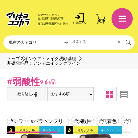
薬マツモトキヨシ
吉川旭店 堺南島町店
お気に入り
カート
東京都千代田区
へお届け
×
トップ
スキンケア・メイク
洗顔基礎
基礎化粧品：アンチエイジングライン
#弱酸性
9 商品
絞り込む
#シワ
#パラベンフリー
#弱酸性
#無着色
#無香
オリジナル
キャンペーン
オリジナル
キャンペーン