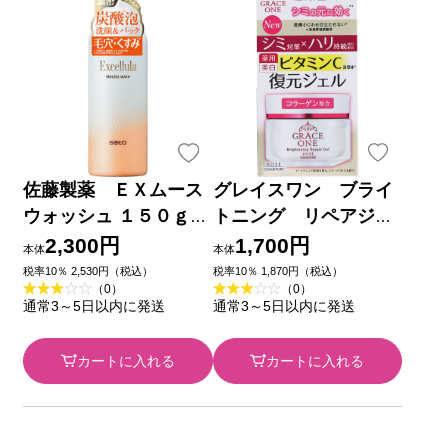
佐藤製薬 ＥＸムース
グレイスワン ブライ
ウォッシュ １５０ｇ
トニング リペアジェ
佐藤製薬
ル １００ｇ ＫＯＳＥ
2,300円
1,700円
本体
本体
コスメポート (医薬部
税率10％ 2,530円（税込）
税率10％ 1,870円（税込）
（0）
（0）
外品)
通常3～5日以内に発送
通常3～5日以内に発送
カートに入れる
カートに入れる