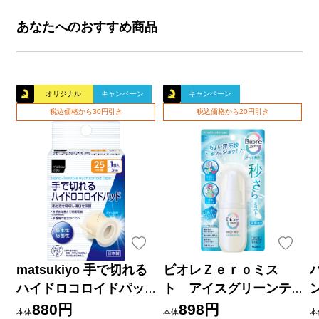
あなたへのおすすめ商品
オリジナル
キャンペーン
キャンペーン
税込価格から30円引き
税込価格から20円引き
matsukiyo 手で切れる
ビオレＺｅｒｏミス
ハイドロコロイドパッ
ト アイスグリーンテ
ド ２５ｍｍ×３ｍ巻
ィーの香り ６０ｍＬ 花
880円
898円
本体
本体
本