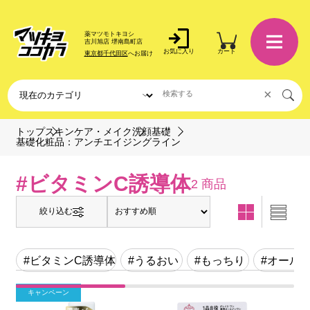
薬マツモトキヨシ
吉川旭店 堺南島町店
お気に入り
カート
東京都千代田区
へお届け
×
トップ
スキンケア・メイク
洗顔基礎
基礎化粧品：アンチエイジングライン
#ビタミンC誘導体
2 商品
絞り込む
#ビタミンC誘導体
#うるおい
#もっちり
#オール
キャンペーン