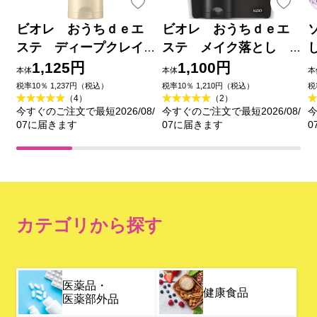
ビオレ おうちｄｅエ
ビオレ おうちｄｅエ
ステ ディープクレイ
ステ メイク落とし
洗顔 １８０ｇ 花王
ブラックジェル クレ
1,125円
1,100円
本体
本体
本
イ試供品セット ２００
税率10％ 1,237円（税込）
税率10％ 1,210円（税込）
税
（4）
（2）
ｇ＋２０ｇ 花王
今すぐのご注文で最短2026/08/
今すぐのご注文で最短2026/08/
今
07に届きます
07に届きます
0
カテゴリから探す
医薬品・
健康食品
医薬部外品