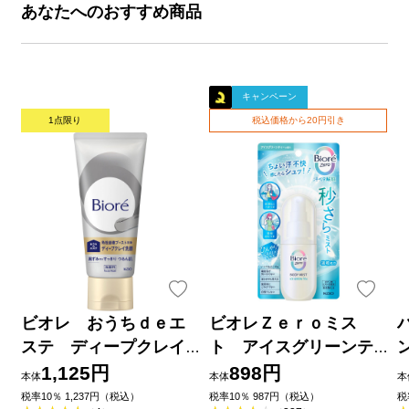
あなたへのおすすめ商品
キャンペーン
1点限り
税込価格から20円引き
ビオレ おうちｄｅエ
ビオレＺｅｒｏミス
ステ ディープクレイ
ト アイスグリーンテ
洗顔 １８０ｇ 花王
ィーの香り ６０ｍＬ 花
1,125円
898円
本体
本体
本
王
品
税率10％ 1,237円（税込）
税率10％ 987円（税込）
税