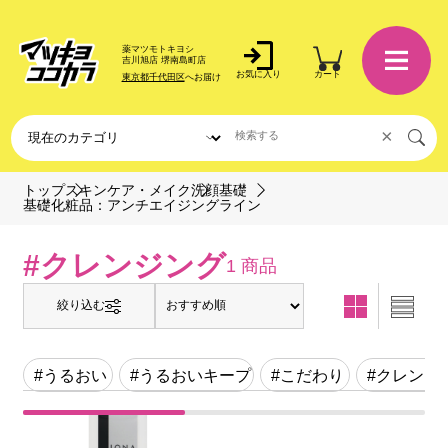
薬マツモトキヨシ
吉川旭店 堺南島町店
お気に入り
カート
東京都千代田区
へお届け
×
トップ
スキンケア・メイク
洗顔基礎
基礎化粧品：アンチエイジングライン
#クレンジング
1 商品
絞り込む
#うるおい
#うるおいキープ
#こだわり
#クレンジ