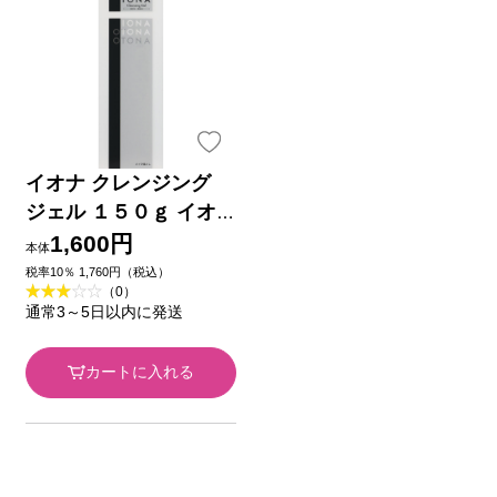
イオナ クレンジング
ジェル １５０ｇ イオ
ナインターナショナル
1,600円
本体
税率10％ 1,760円（税込）
（0）
通常3～5日以内に発送
カートに入れる