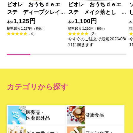
ビオレ おうちｄｅエ
ビオレ おうちｄｅエ
ステ ディープクレイ
ステ メイク落とし
洗顔 １８０ｇ 花王
ブラックジェル クレ
1,125円
1,100円
本体
本体
本
イ試供品セット ２００
税率10％ 1,237円（税込）
税率10％ 1,210円（税込）
税
（4）
（2）
ｇ＋２０ｇ 花王
今すぐのご注文で最短2026/08/
今
11に届きます
1
カテゴリから探す
医薬品・
健康食品
医薬部外品
ビューティー・
スキンケア・