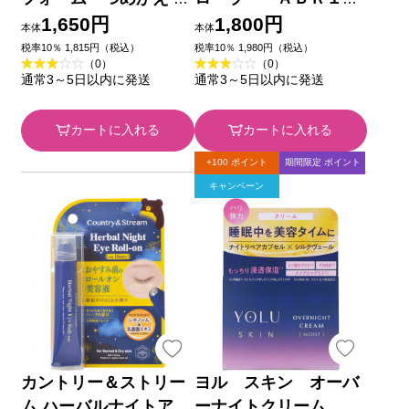
００ｇ アライアンスフ
００ １０ｍｌ スター
1,650円
1,800円
本体
本体
ァーマ (医薬部外品)
ラボコスメティックス
税率10％ 1,815円（税込）
税率10％ 1,980円（税込）
（0）
（0）
通常3～5日以内に発送
通常3～5日以内に発送
カートに入れる
カートに入れる
+100 ポイント
期間限定 ポイント
キャンペーン
カントリー＆ストリー
ヨル スキン オーバ
ム ハーバルナイトアイ
ーナイトクリーム モ