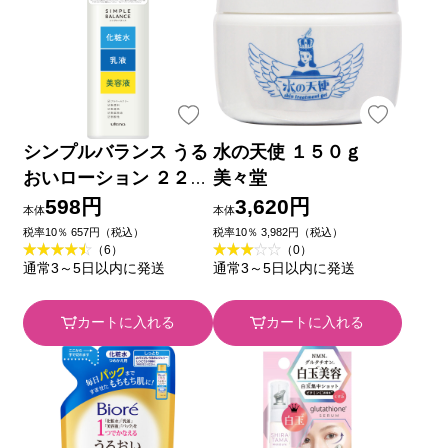
シンプルバランス うる
水の天使 １５０ｇ
おいローション ２２０
美々堂
ｍｌ ウテナ
598円
3,620円
本体
本体
税率10％ 657円（税込）
税率10％ 3,982円（税込）
（6）
（0）
通常3～5日以内に発送
通常3～5日以内に発送
カートに入れる
カートに入れる