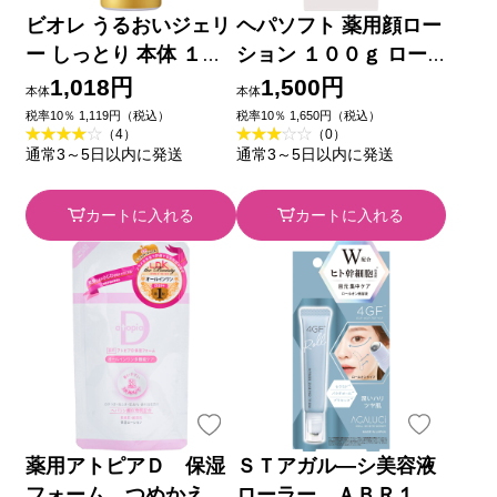
ビオレ うるおいジェリ
ヘパソフト 薬用顔ロー
ー しっとり 本体 １８
ション １００ｇ ロー
０ｍｌ 花王
ト製薬 (医薬部外品)
1,018円
1,500円
本体
本体
税率10％ 1,119円（税込）
税率10％ 1,650円（税込）
（4）
（0）
通常3～5日以内に発送
通常3～5日以内に発送
カートに入れる
カートに入れる
薬用アトピアＤ 保湿
ＳＴアガル―シ美容液
フォーム つめかえ １
ローラー ＡＢＲ１８