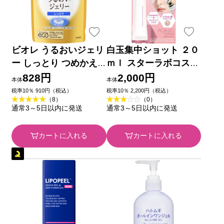
ビオレ うるおいジェリ
白玉集中ショット ２０
ー しっとり つめかえ
ｍｌ スターラボコスメ
用 １６０ｍｌ 花王
ティックス
828円
2,000円
本体
本体
税率10％ 910円（税込）
税率10％ 2,200円（税込）
（8）
（0）
通常3～5日以内に発送
通常3～5日以内に発送
カートに入れる
カートに入れる