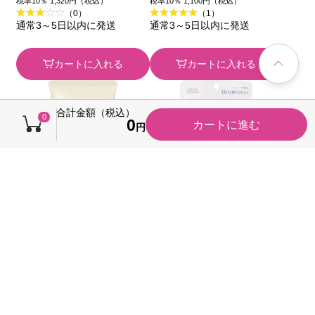
税率10％ 1,320円（税込）
税率10％ 1,100円（税込）
（0）
（1）
(医薬部外品)
通常3～5日以内に発送
通常3～5日以内に発送
カートに入れる
カートに入れる
合計金額（税込）
0
0
カートに進む
円
タイムシークレット ミ
ウルミナプラス 生つ
ネラル 薬用ジェルセラ
や肌ミスト ７０ｍｌ
ム １５０Ｇ ｍｓｈ (医
ＫＯＳＥコスメポート
2,000円
980円
本体
本体
薬部外品)
税率10％ 2,200円（税込）
税率10％ 1,078円（税込）
（0）
（0）
通常3～5日以内に発送
通常3～5日以内に発送