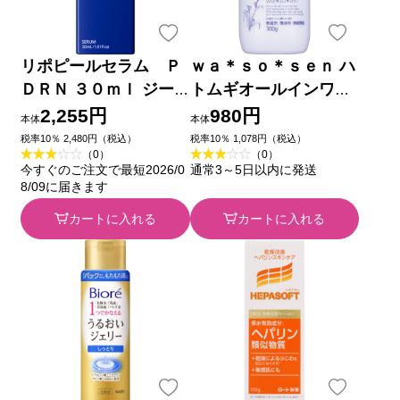
リポピールセラム Ｐ
ｗａ＊ｓｏ＊ｓｅｎ ハ
ＤＲＮ ３０ｍｌ ジー
トムギオールインワン
ン
ジェル ３００ｍｌ 岡
2,255円
980円
本体
本体
インターナショナル
税率10％ 2,480円（税込）
税率10％ 1,078円（税込）
（0）
（0）
今すぐのご注文で最短2026/0
通常3～5日以内に発送
8/09に届きます
カートに入れる
カートに入れる