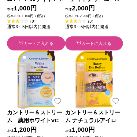
ロールオン ＿ 井田ラ
イスト ４５ｇ Ｉ－ｎ
1,000円
2,000円
本体
本体
ボラトリーズ
ｅ
税率10％ 1,100円（税込）
税率10％ 2,200円（税込）
（0）
（0）
通常3～5日以内に発送
通常3～5日以内に発送
カートに入れる
カートに入れる
カントリー＆ストリー
カントリー＆ストリー
ム 薬用ホワイトVCア
ム ナチュラルアイロー
イロールオン １５ｍｌ
ルオンN １５ｍｌ 井田
1,200円
1,000円
本体
本体
井田ラボラトリーズ
ラボラトリーズ