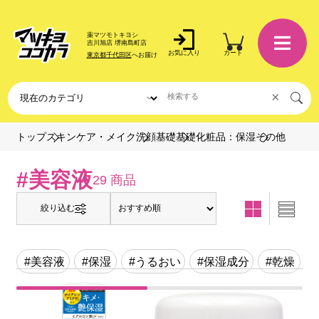
薬マツモトキヨシ
吉川旭店 堺南島町店
お気に入り
カート
東京都千代田区
へお届け
×
その他
トップ
スキンケア・メイク
洗顔基礎
基礎化粧品：保湿
#美容液
29 商品
絞り込む
#美容液
#保湿
#うるおい
#保湿成分
#乾燥