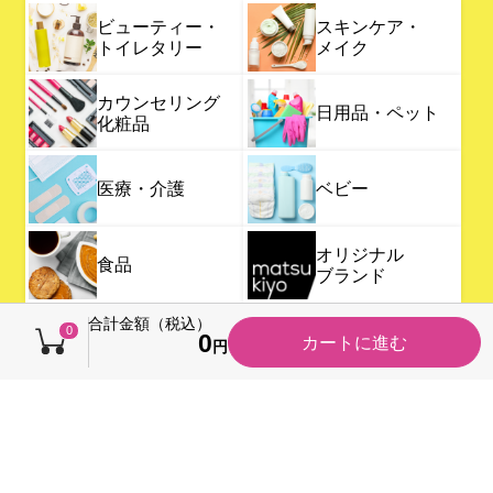
ビューティー・
スキンケア・
トイレタリー
メイク
カウンセリング
日用品・ペット
化粧品
医療・介護
ベビー
オリジナル
食品
ブランド
合計金額（税込）
0
0
カートに進む
円
サイトマップ
プライバシーポリシー
外部送信ポリシー
特定個人情報取扱方針
利用規約
よくある質問・お問い合わせ