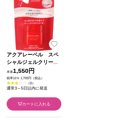
アクアレーベル スペ
シャルジェルクリー
ム ＥＸ （モイスト
1,550円
本体
スムース） つめかえ
税率10％ 1,705円（税込）
（0）
用 ８１ｇ 資生堂
通常3～5日以内に発送
カートに入れる