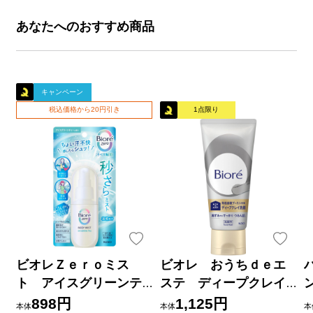
あなたへのおすすめ商品
キャンペーン
税込価格から20円引き
1点限り
ビオレＺｅｒｏミス
ビオレ おうちｄｅエ
ト アイスグリーンテ
ステ ディープクレイ
ィーの香り ６０ｍＬ 花
洗顔 １８０ｇ 花王
898円
1,125円
本体
本体
本