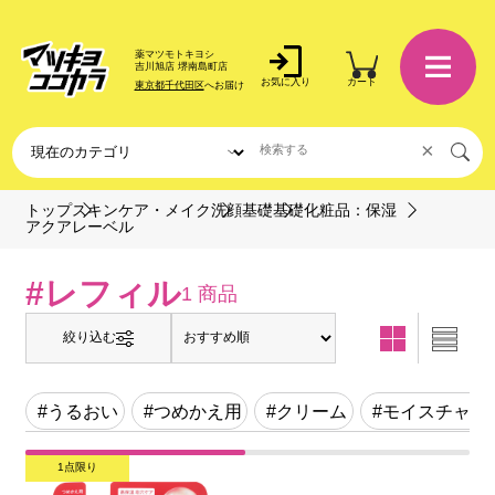
薬マツモトキヨシ
吉川旭店 堺南島町店
お気に入り
カート
東京都千代田区
へお届け
×
トップ
スキンケア・メイク
洗顔基礎
基礎化粧品：保湿
アクアレーベル
#レフィル
1 商品
絞り込む
#うるおい
#つめかえ用
#クリーム
#モイスチャー
1点限り