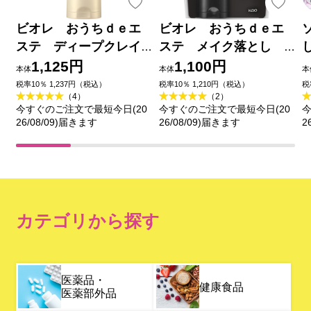
ビオレ おうちｄｅエ
ビオレ おうちｄｅエ
ステ ディープクレイ
ステ メイク落とし
洗顔 １８０ｇ 花王
ブラックジェル クレ
1,125円
1,100円
本体
本体
本
イ試供品セット ２００
税率10％ 1,237円（税込）
税率10％ 1,210円（税込）
税
（4）
（2）
ｇ＋２０ｇ 花王
今すぐのご注文で最短今日(20
今すぐのご注文で最短今日(20
今
26/08/09)届きます
26/08/09)届きます
2
カテゴリから探す
医薬品・
健康食品
医薬部外品