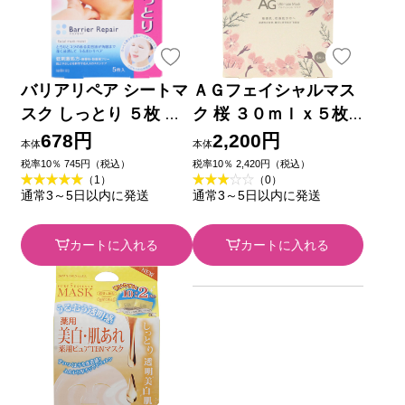
バリアリペア シートマ
ＡＧフェイシャルマス
スク しっとり ５枚 マ
ク 桜 ３０ｍｌｘ５枚
ンダム
Ｃｏｃｏｃｈｉ Ｃｏ
678円
2,200円
本体
本体
ｓｍｅ
税率10％ 745円（税込）
税率10％ 2,420円（税込）
（1）
（0）
通常3～5日以内に発送
通常3～5日以内に発送
カートに入れる
カートに入れる