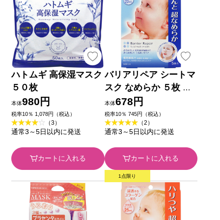
ハトムギ 高保湿マスク
バリアリペア シートマ
５０枚
スク なめらか ５枚 マ
ンダム
980円
678円
本体
本体
税率10％ 1,078円（税込）
税率10％ 745円（税込）
（3）
（2）
通常3～5日以内に発送
通常3～5日以内に発送
カートに入れる
カートに入れる
1点限り