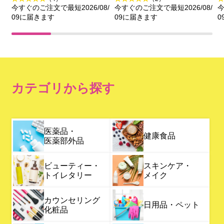
ｇ＋２０ｇ 花王
今すぐのご注文で最短2026/08/
今すぐのご注文で最短2026/08/
今
09に届きます
09に届きます
0
カテゴリから探す
医薬品・
健康食品
医薬部外品
ビューティー・
スキンケア・
トイレタリー
メイク
カウンセリング
日用品・ペット
化粧品