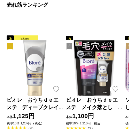
売れ筋ランキング
1点限り
ビオレ おうちｄｅエ
ビオレ おうちｄｅエ
ステ ディープクレイ
ステ メイク落とし
洗顔 １８０ｇ 花王
ブラックジェル クレ
1,125円
1,100円
本体
本体
本
イ試供品セット ２００
税率10％ 1,237円（税込）
税率10％ 1,210円（税込）
税
（4）
（2）