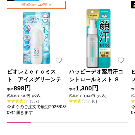
税込価格から20円引き
ビオレＺｅｒｏミス
ハッピーデオ薬用汗コ
ト アイスグリーンテ
ントロールミスト ８０
ィーの香り ６０ｍＬ 花
ｍｌ マンダム (医薬部外
898円
1,300円
本体
本体
本
王
品)
税率10％ 987円（税込）
税率10％ 1,430円（税込）
税
（337）
（0）
今すぐのご注文で最短2026/08/
今
09に届きます
0