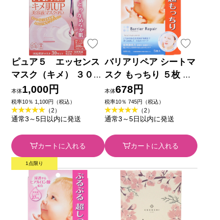
ピュア５ エッセンス
バリアリペア シートマ
マスク（キメ） ３０枚
スク もっちり ５枚 マ
入 ジャパンギャルズ
ンダム
1,000円
678円
本体
本体
税率10％ 1,100円（税込）
税率10％ 745円（税込）
（2）
（2）
通常3～5日以内に発送
通常3～5日以内に発送
カートに入れる
カートに入れる
1点限り