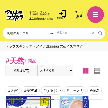
薬マツモトキヨシ
吉川旭店 堺南島町店
お気に入り
カート
東京都千代田区
へお届け
×
フェイスマスク
トップ
スキンケア・メイク
洗顔基礎
#天然
7 商品
絞り込む
#天然
#美容液
#うるおい
#しっとり
#保湿