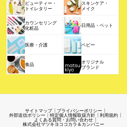
ビューティー・
スキンケア・
トイレタリー
メイク
カウンセリング
日用品・ペット
化粧品
医療・介護
ベビー
オリジナル
食品
ブランド
サイトマップ
プライバシーポリシー
外部送信ポリシー
特定個人情報取扱方針
利用規約
よくある質問・お問い合わせ
株式会社マツキヨココカラ＆カンパニー