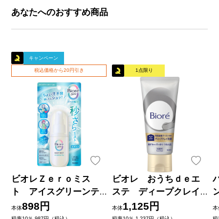
あなたへのおすすめ商品
キャンペーン
税込価格から20円引き
1点限り
ビオレＺｅｒｏミス
ビオレ おうちｄｅエ
ト アイスグリーンテ
ステ ディープクレイ
ィーの香り ６０ｍＬ 花
洗顔 １８０ｇ 花王
898円
1,125円
本体
本体
本
王
品
税率10％ 987円（税込）
税率10％ 1,237円（税込）
税