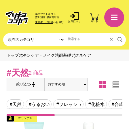
薬マツモトキヨシ
吉川旭店 堺南島町店
お気に入り
カート
東京都千代田区
へお届け
×
アクネケア
トップ
スキンケア・メイク
洗顔基礎
#天然
2 商品
絞り込む
#天然
#うるおい
#フレッシュ
#化粧水
#合成
オリジナル