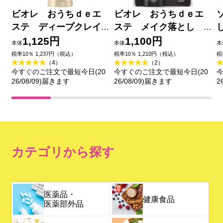
ビオレ おうちｄｅエ
ビオレ おうちｄｅエ
ステ ディープクレイ
ステ メイク落とし
洗顔 １８０ｇ 花王
ブラックジェル クレ
1,125円
1,100円
本体
本体
本
イ試供品セット ２００
税率10％ 1,237円（税込）
税率10％ 1,210円（税込）
税
（4）
（2）
ｇ＋２０ｇ 花王
今すぐのご注文で最短今日(20
今すぐのご注文で最短今日(20
今
26/08/09)届きます
26/08/09)届きます
2
カテゴリから探す
医薬品・
健康食品
医薬部外品