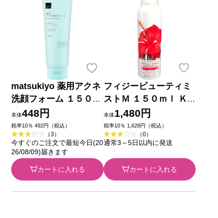
matsukiyo 薬用アクネ
フィジービューティミ
洗顔フォーム １５０ｇ
ストＭ １５０ｍｌ Ｋ
(医薬部外品)
ｙｏ Ｔｏｍｏ
448円
1,480円
本体
本体
税率10％ 492円（税込）
税率10％ 1,628円（税込）
（3）
（0）
今すぐのご注文で最短今日(20
通常3～5日以内に発送
26/08/09)届きます
カートに入れる
カートに入れる