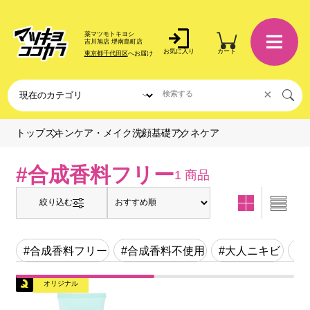
薬マツモトキヨシ
吉川旭店 堺南島町店
お気に入り
カート
東京都千代田区
へお届け
×
アクネケア
トップ
スキンケア・メイク
洗顔基礎
#合成香料フリー
1 商品
絞り込む
#合成香料フリー
#合成香料不使用
#大人ニキビ
#
オリジナル