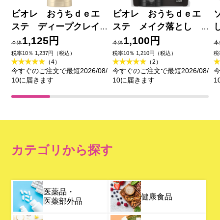
ビオレ おうちｄｅエ
ビオレ おうちｄｅエ
ステ ディープクレイ
ステ メイク落とし
洗顔 １８０ｇ 花王
ブラックジェル クレ
1,125円
1,100円
本体
本体
本
イ試供品セット ２００
税率10％ 1,237円（税込）
税率10％ 1,210円（税込）
税
（4）
（2）
ｇ＋２０ｇ 花王
今すぐのご注文で最短2026/08/
今すぐのご注文で最短2026/08/
今
10に届きます
10に届きます
1
カテゴリから探す
医薬品・
健康食品
医薬部外品