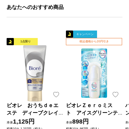
あなたへのおすすめ商品
キャンペーン
1点限り
税込価格から20円引き
ビオレ おうちｄｅエ
ビオレＺｅｒｏミス
ステ ディープクレイ
ト アイスグリーンテ
洗顔 １８０ｇ 花王
ィーの香り ６０ｍＬ 花
1,125円
898円
本体
本体
本
王
品
税率10％ 1,237円（税込）
税率10％ 987円（税込）
税