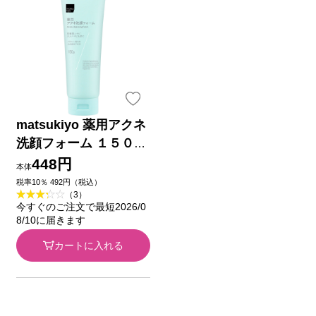
matsukiyo 薬用アクネ
洗顔フォーム １５０ｇ
(医薬部外品)
448円
本体
税率10％ 492円（税込）
（3）
今すぐのご注文で最短2026/0
8/10に届きます
カートに入れる