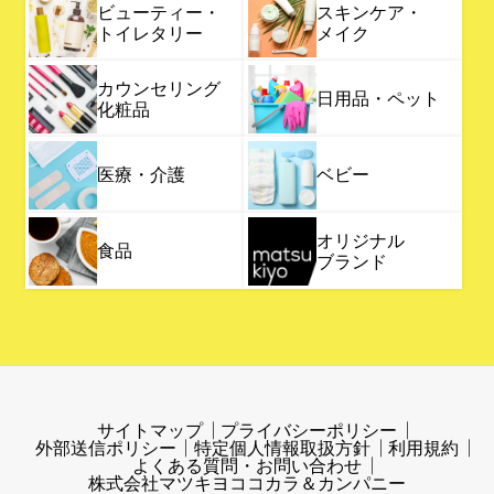
ビューティー・
スキンケア・
トイレタリー
メイク
カウンセリング
日用品・ペット
化粧品
医療・介護
ベビー
オリジナル
食品
ブランド
サイトマップ
プライバシーポリシー
外部送信ポリシー
特定個人情報取扱方針
利用規約
よくある質問・お問い合わせ
株式会社マツキヨココカラ＆カンパニー