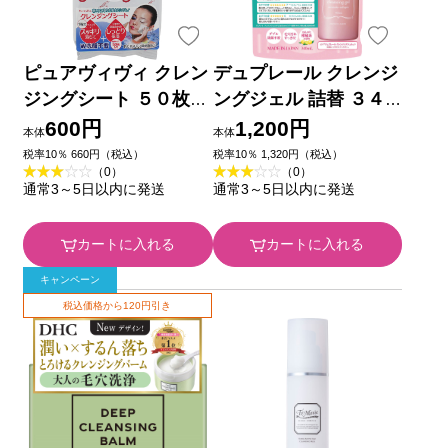
ピュアヴィヴィ クレン
デュプレール クレンジ
ジングシート ５０枚
ングジェル 詰替 ３４
イヴ
０ｍｌ 岡インターナシ
600円
1,200円
本体
本体
ョナル
税率10％ 660円（税込）
税率10％ 1,320円（税込）
（0）
（0）
通常3～5日以内に発送
通常3～5日以内に発送
カートに入れる
カートに入れる
キャンペーン
税込価格から120円引き