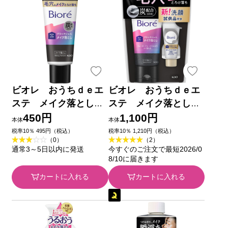
ビオレ おうちｄｅエ
ビオレ おうちｄｅエ
ステ メイク落とし
ステ メイク落とし
マッサージブラックジ
ブラックジェル クレ
450円
1,100円
本体
本体
ェル ミニ ６０ｇ 花
イ試供品セット ２００
税率10％ 495円（税込）
税率10％ 1,210円（税込）
（0）
（2）
王
ｇ＋２０ｇ 花王
通常3～5日以内に発送
今すぐのご注文で最短2026/0
8/10に届きます
カートに入れる
カートに入れる