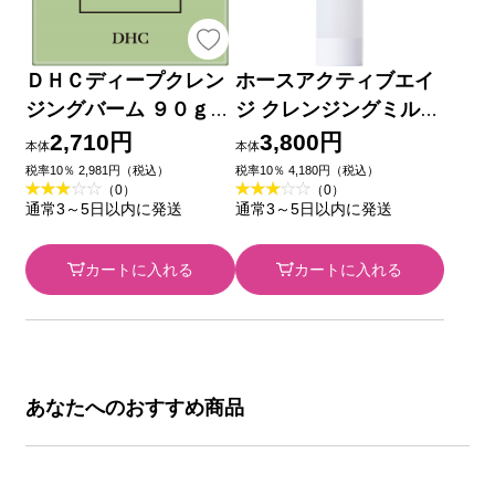
ＤＨＣディープクレン
ホースアクティブエイ
ジングバーム ９０ｇ
ジ クレンジングミルク
ディーエイチシー
９５Ｇ （株）Ｔ＆Ｍ
2,710円
3,800円
本体
本体
税率10％ 2,981円（税込）
税率10％ 4,180円（税込）
（0）
（0）
通常3～5日以内に発送
通常3～5日以内に発送
カートに入れる
カートに入れる
あなたへのおすすめ商品