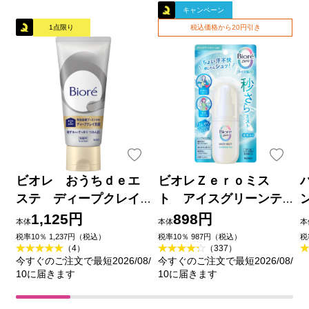
キャンペーン
1点限り
税込価格から20円引き
ビオレ おうちｄｅエ
ビオレＺｅｒｏミス
ステ ディープクレイ
ト アイスグリーンテ
洗顔 １８０ｇ 花王
ィーの香り ６０ｍＬ 花
1,125円
898円
本体
本体
本
王
品
税率10％ 1,237円（税込）
税率10％ 987円（税込）
税
（4）
（337）
今すぐのご注文で最短2026/08/
今すぐのご注文で最短2026/08/
10に届きます
10に届きます