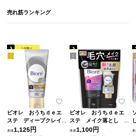
売れ筋ランキング
1点限り
ビオレ おうちｄｅエ
ビオレ おうちｄｅエ
ステ ディープクレイ
ステ メイク落とし
洗顔 １８０ｇ 花王
ブラックジェル クレ
1,125円
1,100円
本体
本体
本