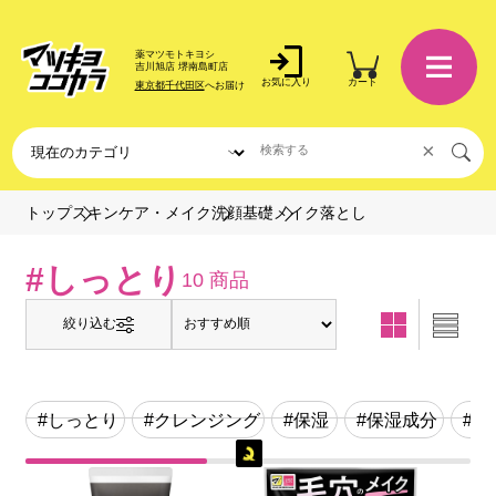
薬マツモトキヨシ
吉川旭店 堺南島町店
お気に入り
カート
東京都千代田区
へお届け
×
メイク落とし
トップ
スキンケア・メイク
洗顔基礎
#しっとり
10 商品
絞り込む
#しっとり
#クレンジング
#保湿
#保湿成分
#ス