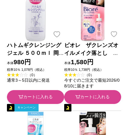
ハトムギクレンジング
ビオレ ザクレンズオ
ジェル ５００ｍｌ 岡
イルメイク落とし モ
インターナショナル
イスト つめかえ ２８
980円
1,580円
本体
本体
０ｍＬ 花王
税率10％ 1,078円（税込）
税率10％ 1,738円（税込）
（0）
（0）
通常3～5日以内に発送
今すぐのご注文で最短2026/0
8/10に届きます
カートに入れる
カートに入れる
キャンペーン