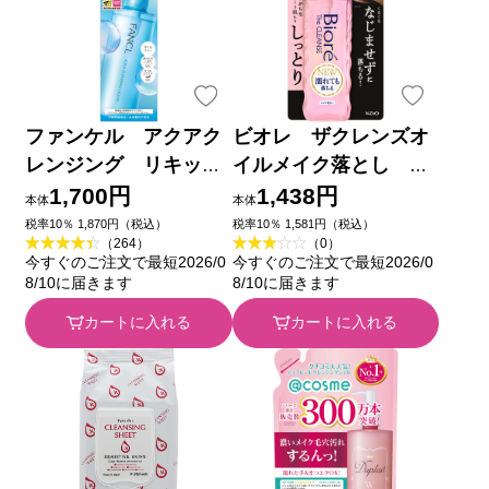
ファンケル アクアク
ビオレ ザクレンズオ
レンジング リキッド
イルメイク落とし モ
１８０ｍｌ ファンケル
イスト 本体 １９０ｍ
1,700円
1,438円
本体
本体
Ｌ 花王
税率10％ 1,870円（税込）
税率10％ 1,581円（税込）
（264）
（0）
今すぐのご注文で最短2026/0
今すぐのご注文で最短2026/0
8/10に届きます
8/10に届きます
カートに入れる
カートに入れる