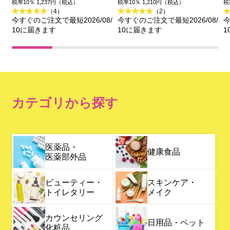
イ試供品セット ２００
税率10％ 1,237円（税込）
税率10％ 1,210円（税込）
税
（4）
（2）
ｇ＋２０ｇ 花王
今すぐのご注文で最短2026/08/
今すぐのご注文で最短2026/08/
今
10に届きます
10に届きます
1
カテゴリから探す
医薬品・
健康食品
医薬部外品
ビューティー・
スキンケア・
トイレタリー
メイク
カウンセリング
日用品・ペット
化粧品