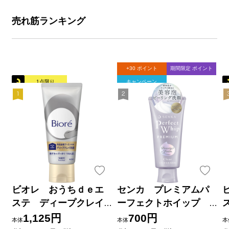
売れ筋ランキング
+30 ポイント
期間限定 ポイント
1点限り
キャンペーン
ビオレ おうちｄｅエ
センカ プレミアムパ
ステ ディープクレイ
ーフェクトホイップ
洗顔 １８０ｇ 花王
クリア １２０ｇ ファイ
1,125円
700円
本体
本体
本