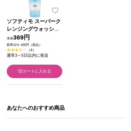
ソフティモ スーパーク
レンジングウォッシュ
C(コラーゲン) １９０
369円
本体
ｇ ＫＯＳＥコスメポー
税率10％ 405円（税込）
（4）
ト
通常3～5日以内に発送
カートに入れる
あなたへのおすすめ商品