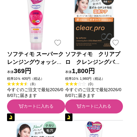
ソフティモ スーパーク
ソフティモ クリアプ
レンジングウォッシュ
ロ クレンジングバー
H (ヒアルロン酸) １９
ム ＣＩＣＡ ブラッ
369円
1,800円
本体
本体
０ｇ ＫＯＳＥコスメポ
クホット ９０ｇ ＫＯ
税率10％ 405円（税込）
税率10％ 1,980円（税込）
（8）
（0）
ート
ＳＥコスメポート
今すぐのご注文で最短2026/0
今すぐのご注文で最短2026/0
8/07に届きます
8/07に届きます
カートに入れる
カートに入れる