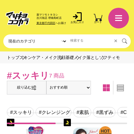
薬マツモトキヨシ
吉川旭店 堺南島町店
お気に入り
カート
東京都千代田区
へお届け
×
ソフティモ
トップ
スキンケア・メイク
洗顔基礎
メイク落とし
#スッキリ
7 商品
絞り込む
#スッキリ
#クレンジング
#素肌
#黒ずみ
#CI