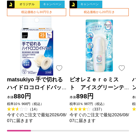
オリジナル
キャンペーン
キャンペーン
税込価格から30円引き
税込価格から20円引き
matsukiyo 手で切れる
ビオレＺｅｒｏミス
ハイドロコロイドパッ
ト アイスグリーンテ
ド ２５ｍｍ×３ｍ巻
ィーの香り ６０ｍＬ 花
880円
898円
本体
本体
本
王
品
税率10％ 968円（税込）
税率10％ 987円（税込）
税
（14）
（337）
今すぐのご注文で最短2026/08/
今すぐのご注文で最短2026/08/
07に届きます
07に届きます