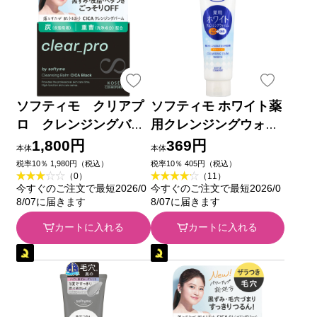
ソフティモ クリアプ
ソフティモ ホワイト薬
ロ クレンジングバー
用クレンジングウォッ
ム ＣＩＣＡ ブラッ
シュ ホワイト １９０
1,800円
369円
本体
本体
ク ９０ｇ ＫＯＳＥコ
ｇ ＫＯＳＥコスメポー
税率10％ 1,980円（税込）
税率10％ 405円（税込）
（0）
（11）
スメポート
ト (医薬部外品)
今すぐのご注文で最短2026/0
今すぐのご注文で最短2026/0
8/07に届きます
8/07に届きます
カートに入れる
カートに入れる