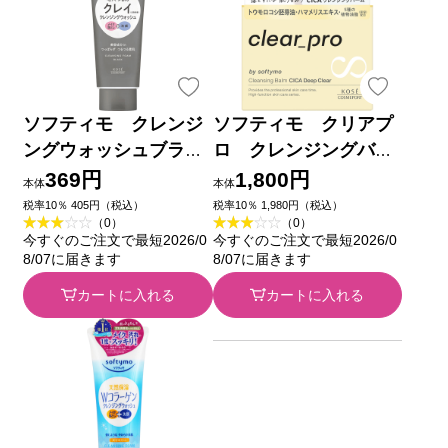
ソフティモ クレンジ
ソフティモ クリアプ
ングウォッシュブラッ
ロ クレンジングバー
ク １６０ｇ ＫＯＳＥ
ム ＣＩＣＡ ディー
369円
1,800円
本体
本体
コスメポート (医薬部
プクリア ９０ｇ ＫＯ
税率10％ 405円（税込）
税率10％ 1,980円（税込）
（0）
（0）
外品)
ＳＥコスメポート
今すぐのご注文で最短2026/0
今すぐのご注文で最短2026/0
8/07に届きます
8/07に届きます
カートに入れる
カートに入れる