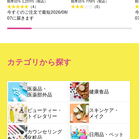
ントゥデイ
税率10％ 1,237円（税込）
税率10％ 770円（税込）
税
（4）
（0）
今すぐのご注文で最短2026/08/
今
07に届きます
0
カテゴリから探す
医薬品・
健康食品
医薬部外品
ビューティー・
スキンケア・
トイレタリー
メイク
カウンセリング
日用品・ペット
化粧品