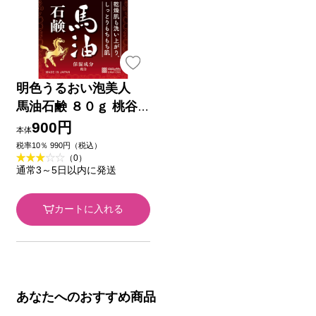
明色うるおい泡美人
馬油石鹸 ８０ｇ 桃谷
順天館
900円
本体
税率10％ 990円（税込）
（0）
通常3～5日以内に発送
カートに入れる
あなたへのおすすめ商品