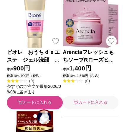
ビオレ おうちｄｅエ
Arenciaフレッシュも
ステ ジェル洗顔 肌
ちソープRローズヒッ
やわらかモイスト １８
プ ５０ｇ アイケイ
900円
1,400円
本体
本体
０ｇ 花王
税率10％ 990円（税込）
税率10％ 1,540円（税込）
（0）
（0）
今すぐのご注文で最短2026/0
8/08に届きます
カートに入れる
カートに入れる