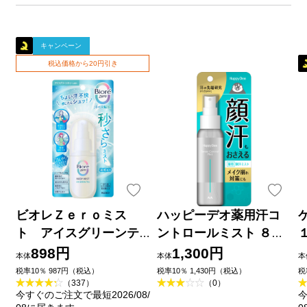
キャンペーン
税込価格から20円引き
ビオレＺｅｒｏミス
ハッピーデオ薬用汗コ
ト アイスグリーンテ
ントロールミスト ８０
ィーの香り ６０ｍＬ 花
ｍｌ マンダム (医薬部外
898円
1,300円
本体
本体
本
王
品)
税率10％ 987円（税込）
税率10％ 1,430円（税込）
税
（337）
（0）
今すぐのご注文で最短2026/08/
今