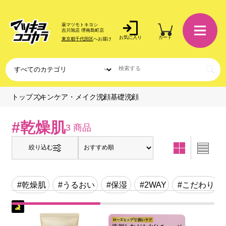
薬マツモトキヨシ
吉川旭店 堺南島町店
お気に入り
カート
東京都千代田区
へお届け
洗顔
トップ
スキンケア・メイク
洗顔基礎
#乾燥肌
3 商品
絞り込む
#乾燥肌
#うるおい
#保湿
#2WAY
#こだわり