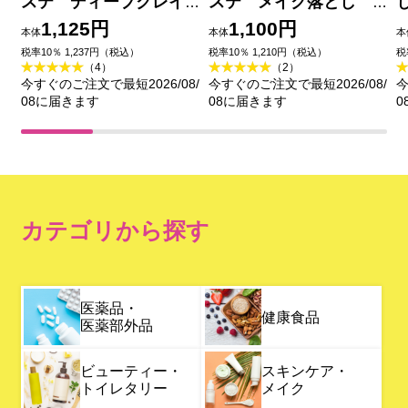
ステ ディープクレイ
ステ メイク落とし
洗顔 １８０ｇ 花王
ブラックジェル クレ
1,125円
1,100円
本体
本体
本
イ試供品セット ２００
税率10％ 1,237円（税込）
税率10％ 1,210円（税込）
税
（4）
（2）
ｇ＋２０ｇ 花王
今すぐのご注文で最短2026/08/
今すぐのご注文で最短2026/08/
今
08に届きます
08に届きます
0
カテゴリから探す
医薬品・
健康食品
医薬部外品
ビューティー・
スキンケア・
トイレタリー
メイク