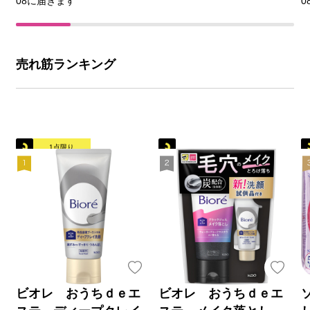
08に届きます
0
売れ筋ランキング
1点限り
ビオレ おうちｄｅエ
ビオレ おうちｄｅエ