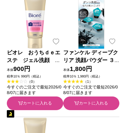
ビオレ おうちｄｅエ
ファンケル ディープク
ステ ジェル洗顔 肌
リア 洗顔パウダー ３
やわらかモイスト １８
０個 ファンケル
900円
1,800円
本体
本体
０ｇ 花王
税率10％ 990円（税込）
税率10％ 1,980円（税込）
（0）
（1）
今すぐのご注文で最短2026/0
今すぐのご注文で最短2026/0
8/07に届きます
8/07に届きます
カートに入れる
カートに入れる