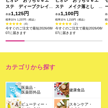
ビオレ おうちｄｅエ
ビオレ おうちｄｅエ
ステ ディープクレイ
ステ メイク落とし
洗顔 １８０ｇ 花王
ブラックジェル クレ
1,125円
1,100円
本体
本体
本
イ試供品セット ２００
税率10％ 1,237円（税込）
税率10％ 1,210円（税込）
税
（4）
（2）
ｇ＋２０ｇ 花王
今すぐのご注文で最短2026/08/
今すぐのご注文で最短2026/08/
07に届きます
07に届きます
カテゴリから探す
医薬品・
健康食品
医薬部外品
ビューティー・
スキンケア・