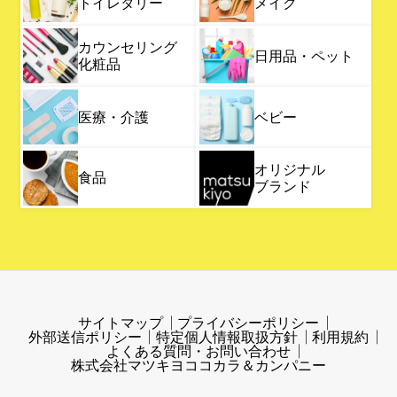
トイレタリー
メイク
カウンセリング
日用品・ペット
化粧品
医療・介護
ベビー
オリジナル
食品
ブランド
サイトマップ
プライバシーポリシー
外部送信ポリシー
特定個人情報取扱方針
利用規約
よくある質問・お問い合わせ
株式会社マツキヨココカラ＆カンパニー