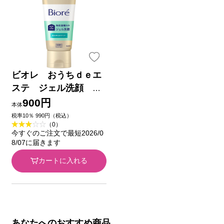
ビオレ おうちｄｅエ
ステ ジェル洗顔 肌
なめらかクリア １８０
900円
本体
ｇ 花王
税率10％ 990円（税込）
（0）
今すぐのご注文で最短2026/0
8/07に届きます
カートに入れる
あなたへのおすすめ商品