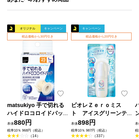
オリジナル
キャンペーン
キャンペーン
税込価格から30円引き
税込価格から20円引き
matsukiyo 手で切れる
ビオレＺｅｒｏミス
ハイドロコロイドパッ
ト アイスグリーンテ
ド ２５ｍｍ×３ｍ巻
ィーの香り ６０ｍＬ 花
880円
898円
本体
本体
本
王
品
税率10％ 968円（税込）
税率10％ 987円（税込）
税
（14）
（337）