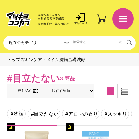
薬マツモトキヨシ
吉川旭店 堺南島町店
お気に入り
カート
東京都千代田区
へお届け
×
洗顔
トップ
スキンケア・メイク
洗顔基礎
#目立たない
3 商品
絞り込む
#洗顔
#目立たない
#アロマの香り
#スッキリ
#