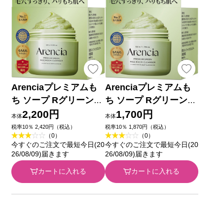
Arenciaプレミアムも
Arenciaプレミアムも
ち ソープ Rグリーン
ち ソープ Rグリーン
１２０ｇ アイケイ
５０ｇ アイケイ
2,200円
1,700円
本体
本体
税率10％ 2,420円（税込）
税率10％ 1,870円（税込）
（0）
（0）
今すぐのご注文で最短今日(20
今すぐのご注文で最短今日(20
26/08/09)届きます
26/08/09)届きます
カートに入れる
カートに入れる