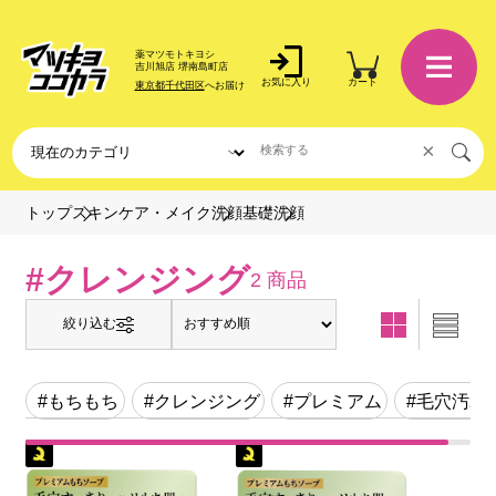
薬マツモトキヨシ
吉川旭店 堺南島町店
お気に入り
カート
東京都千代田区
へお届け
×
洗顔
トップ
スキンケア・メイク
洗顔基礎
#クレンジング
2 商品
絞り込む
#もちもち
#クレンジング
#プレミアム
#毛穴汚れ