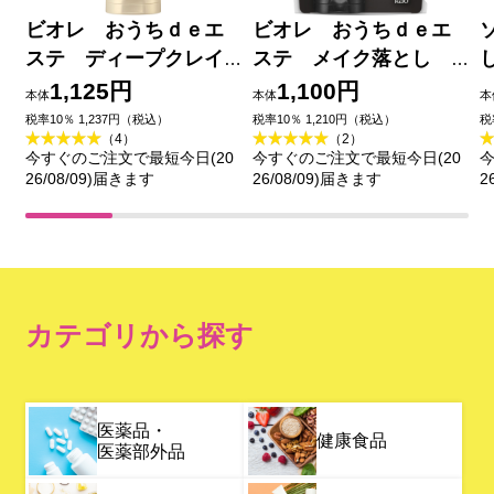
ビオレ おうちｄｅエ
ビオレ おうちｄｅエ
ステ ディープクレイ
ステ メイク落とし
洗顔 １８０ｇ 花王
ブラックジェル クレ
1,125円
1,100円
本体
本体
本
イ試供品セット ２００
税率10％ 1,237円（税込）
税率10％ 1,210円（税込）
税
（4）
（2）
ｇ＋２０ｇ 花王
今すぐのご注文で最短今日(20
今すぐのご注文で最短今日(20
今
26/08/09)届きます
26/08/09)届きます
2
カテゴリから探す
医薬品・
健康食品
医薬部外品