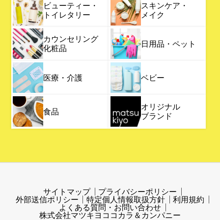
ビューティー・
スキンケア・
トイレタリー
メイク
カウンセリング
日用品・ペット
化粧品
医療・介護
ベビー
オリジナル
食品
ブランド
サイトマップ
プライバシーポリシー
外部送信ポリシー
特定個人情報取扱方針
利用規約
よくある質問・お問い合わせ
株式会社マツキヨココカラ＆カンパニー