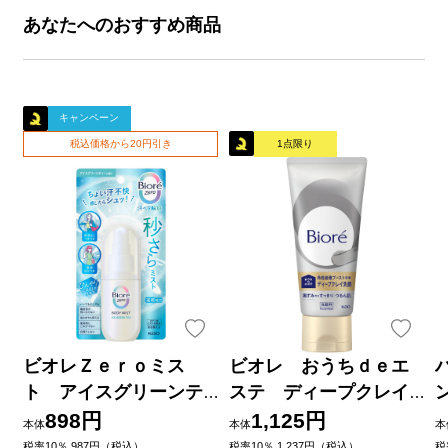
あなたへのおすすめ商品
キャンペーン
税込価格から20円引き
1点限り
ビオレＺｅｒｏミス
ビオレ おうちｄｅエ
ト アイスグリーンテ
ステ ディープクレイ
ィーの香り ６０ｍＬ 花
洗顔 １８０ｇ 花王
898円
1,125円
本体
本体
本
王
品
税率10％ 987円（税込）
税率10％ 1,237円（税込）
税