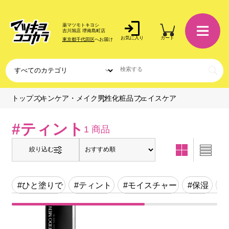
薬マツモトキヨシ
吉川旭店 堺南島町店
お気に入り
カート
東京都千代田区
へお届け
フェイスケア
トップ
スキンケア・メイク
男性化粧品
#ティント
1 商品
絞り込む
#ひと塗りで
#ティント
#モイスチャー
#保湿
#