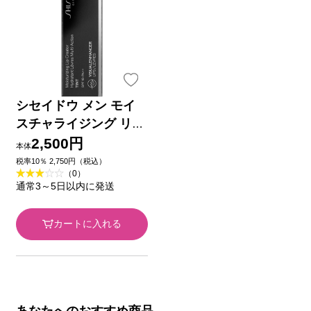
シセイドウ メン モイ
スチャライジング リッ
プ クリエイター ＴＩ
2,500円
本体
ＮＴ ２ｇ 資生堂イン
税率10％ 2,750円（税込）
（0）
ターナショナル
通常3～5日以内に発送
カートに入れる
あなたへのおすすめ商品