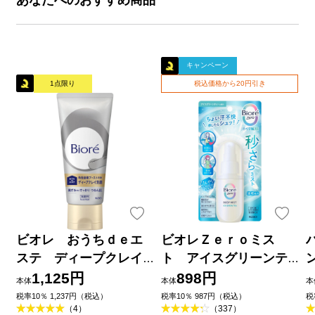
キャンペーン
1点限り
税込価格から20円引き
ビオレ おうちｄｅエ
ビオレＺｅｒｏミス
ステ ディープクレイ
ト アイスグリーンテ
洗顔 １８０ｇ 花王
ィーの香り ６０ｍＬ 花
1,125円
898円
本体
本体
本
王
品
税率10％ 1,237円（税込）
税率10％ 987円（税込）
税
（4）
（337）