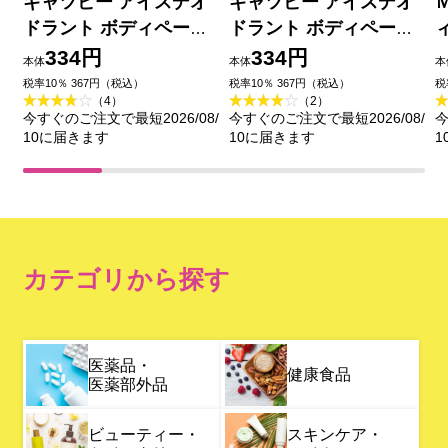
ギャツビー アイスデオ
ギャツビー アイスデオ
ドラント ボディペーパ
ドラント ボディペーパ
ー レモンスカッシュ
ー アイスシトラス 徳用
334円
334円
本体
本体
本
【徳用タイプ】 ３０枚
３０枚 マンダム (医薬部
税率10％ 367円（税込）
税率10％ 367円（税込）
税
（4）
（2）
マンダム (医薬部外品)
外品)
今すぐのご注文で最短2026/08/
今すぐのご注文で最短2026/08/
今
10に届きます
10に届きます
1
カテゴリから探す
医薬品・
健康食品
医薬部外品
ビューティー・
スキンケア・