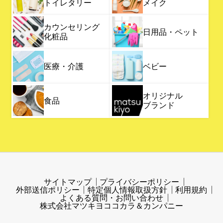
トイレタリー
メイク
カウンセリング
日用品・ペット
化粧品
医療・介護
ベビー
オリジナル
食品
ブランド
サイトマップ
プライバシーポリシー
外部送信ポリシー
特定個人情報取扱方針
利用規約
よくある質問・お問い合わせ
株式会社マツキヨココカラ＆カンパニー