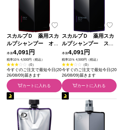
スカルプＤ 薬用スカ
スカルプＤ 薬用スカ
ルプシャンプー オイ
ルプシャンプー スト
リー Ｎ ３５０ｍｌ
ロングオイリー Ｎ ３
4,091円
4,091円
本体
本体
アンファー (医薬部外
５０ｍｌ アンファー
税率10％ 4,500円（税込）
税率10％ 4,500円（税込）
（0）
（0）
品)
(医薬部外品)
今すぐのご注文で最短今日(20
今すぐのご注文で最短今日(20
26/08/09)届きます
26/08/09)届きます
カートに入れる
カートに入れる