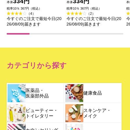
ー レモンスカッシュ
ー アイスシトラス 徳用
334円
334円
本体
本体
本
【徳用タイプ】 ３０枚
３０枚 マンダム (医薬部
税率10％ 367円（税込）
税率10％ 367円（税込）
税
（4）
（2）
マンダム (医薬部外品)
外品)
今すぐのご注文で最短今日(20
今すぐのご注文で最短今日(20
今
26/08/09)届きます
26/08/09)届きます
2
カテゴリから探す
医薬品・
健康食品
医薬部外品
ビューティー・
スキンケア・
トイレタリー
メイク