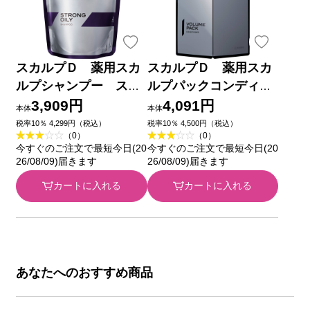
スカルプＤ 薬用スカ
スカルプＤ 薬用スカ
ルプシャンプー スト
ルプパックコンディシ
ロングオイリー 替 ３
ョナー Ｎ ３５０ｇ
3,909円
4,091円
本体
本体
５０ｍｌ アンファー
アンファー (医薬部外
税率10％ 4,299円（税込）
税率10％ 4,500円（税込）
（0）
（0）
(医薬部外品)
品)
今すぐのご注文で最短今日(20
今すぐのご注文で最短今日(20
26/08/09)届きます
26/08/09)届きます
カートに入れる
カートに入れる
あなたへのおすすめ商品