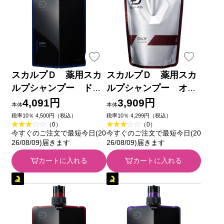
スカルプＤ 薬用スカ
スカルプＤ 薬用スカ
ルプシャンプー ドラ
ルプシャンプー オイ
イ Ｎ ３５０ｍｌ ア
リー 替 ３５０ｍｌ
4,091円
3,909円
本体
本体
ンファー (医薬部外品)
アンファー (医薬部外
税率10％ 4,500円（税込）
税率10％ 4,299円（税込）
（0）
（0）
品)
今すぐのご注文で最短今日(20
今すぐのご注文で最短今日(20
26/08/09)届きます
26/08/09)届きます
カートに入れる
カートに入れる