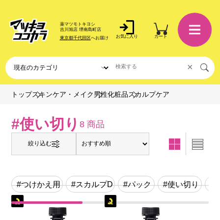
薬マツモトキヨシ
吉川旭店 堺南島町店
お気に入り
カート
東京都千代田区
へお届け
×
スカルプケア
トップ
スキンケア・メイク
男性化粧品
#使い切り
8 商品
絞り込む
#つけかえ用
#スカルプD
#パック
#使い切り
#