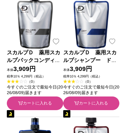
スカルプＤ 薬用スカ
スカルプＤ 薬用スカ
ルプパックコンディシ
ルプシャンプー ドラ
ョナー 替 ３５０ｇ
イ 替 ３５０ｍｌ ア
3,909円
3,909円
本体
本体
アンファー (医薬部外
ンファー (医薬部外品)
税率10％ 4,299円（税込）
税率10％ 4,299円（税込）
（0）
（0）
品)
今すぐのご注文で最短今日(20
今すぐのご注文で最短今日(20
26/08/09)届きます
26/08/09)届きます
カートに入れる
カートに入れる