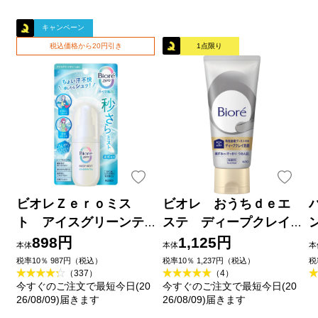
キャンペーン
税込価格から20円引き
1点限り
ビオレＺｅｒｏミス
ビオレ おうちｄｅエ
ト アイスグリーンテ
ステ ディープクレイ
ィーの香り ６０ｍＬ 花
洗顔 １８０ｇ 花王
898円
1,125円
本体
本体
本
王
品
税率10％ 987円（税込）
税率10％ 1,237円（税込）
税
（337）
（4）
今すぐのご注文で最短今日(20
今すぐのご注文で最短今日(20
26/08/09)届きます
26/08/09)届きます