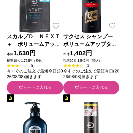
スカルプＤ ＮＥＸＴ
サクセス シャンプー
＋ ボリュームアップ
ボリュームアップタイ
シャンプー ドライ
プ 本体 ３５０ｍｌ 花
1,630円
1,402円
本体
本体
つめかえ用 ３００ｍｌ
王
税率10％ 1,793円（税込）
税率10％ 1,542円（税込）
（0）
（3）
アンファー
今すぐのご注文で最短今日(20
今すぐのご注文で最短今日(20
26/08/08)届きます
26/08/08)届きます
カートに入れる
カートに入れる