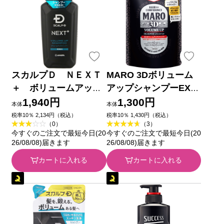
スカルプＤ ＮＥＸＴ
MARO 3Dボリューム
＋ ボリュームアップ
アップシャンプーEX
シャンプー ドライ ３
詰替 ３８０ｍｌ ネイ
1,940円
1,300円
本体
本体
５０ｍｌ アンファー
チャーラボ
税率10％ 2,134円（税込）
税率10％ 1,430円（税込）
（0）
（3）
今すぐのご注文で最短今日(20
今すぐのご注文で最短今日(20
26/08/08)届きます
26/08/08)届きます
カートに入れる
カートに入れる