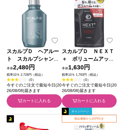
スカルプＤ ヘアルー
スカルプＤ ＮＥＸＴ
ト スカルプシャンプ
＋ ボリュームアップ
ー ３５０ｍｌ アンフ
シャンプー オイリ
2,480円
1,630円
本体
本体
ァー
ー つめかえ用 ３００
税率10％ 2,728円（税込）
税率10％ 1,793円（税込）
（0）
（0）
ｍｌ アンファー
今すぐのご注文で最短今日(20
今すぐのご注文で最短今日(20
26/08/08)届きます
26/08/08)届きます
カートに入れる
カートに入れる
キャンペーン
税込価格から20円引き