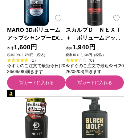
MARO 3Dボリューム
スカルプＤ ＮＥＸＴ
アップシャンプーEX
＋ ボリュームアップ
４６０ｍｌ ネイチャー
トニック １８０ｍｌ
1,600円
1,940円
本体
本体
ラボ
アンファー
税率10％ 1,760円（税込）
税率10％ 2,134円（税込）
（1）
（0）
今すぐのご注文で最短今日(20
今すぐのご注文で最短今日(20
26/08/08)届きます
26/08/08)届きます
カートに入れる
カートに入れる