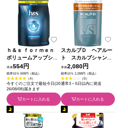
ｈ＆ｓ ｆｏｒｍｅｎ
スカルプＤ ヘアルー
ボリュームアップシャ
ト スカルプシャンプ
ンプー詰替 ３００ｍｌ
ー 替 ３００ｍｌ ア
554円
2,080円
本体
本体
Ｐ＆Ｇジャパン (医薬
ンファー
税率10％ 609円（税込）
税率10％ 2,288円（税込）
（4）
（0）
部外品)
今すぐのご注文で最短今日(20
通常3～5日以内に発送
26/08/08)届きます
カートに入れる
カートに入れる