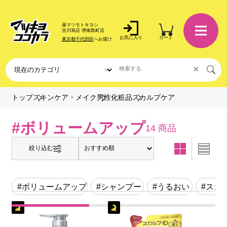
薬マツモトキヨシ
吉川旭店 堺南島町店
お気に入り
カート
東京都千代田区
へお届け
×
スカルプケア
トップ
スキンケア・メイク
男性化粧品
#ボリュームアップ
14 商品
絞り込む
#ボリュームアップ
#シャンプー
#うるおい
#スカ