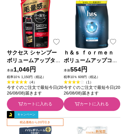
サクセス シャンプー
ｈ＆ｓ ｆｏｒｍｅｎ
ボリュームアップタイ
ボリュームアップコン
プ つめかえ用 ２８０
ディショナー 詰替 ３
1,046円
554円
本体
本体
ｍｌ 花王
００ｇ Ｐ＆Ｇジャパン
税率10％ 1,150円（税込）
税率10％ 609円（税込）
（4）
（1）
(医薬部外品)
今すぐのご注文で最短今日(20
今すぐのご注文で最短今日(20
26/08/08)届きます
26/08/08)届きます
カートに入れる
カートに入れる
キャンペーン
税込価格から20円引き