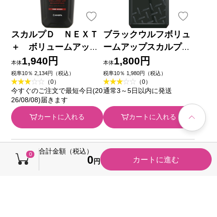
スカルプＤ ＮＥＸＴ
ブラックウルフボリュ
＋ ボリュームアップ
ームアップスカルプシ
シャンプー オイリー
ャンプー ３８０ｍＬ
1,940円
1,800円
本体
本体
３５０ｍｌ アンファー
大正製薬
税率10％ 2,134円（税込）
税率10％ 1,980円（税込）
（0）
（0）
今すぐのご注文で最短今日(20
通常3～5日以内に発送
26/08/08)届きます
カートに入れる
カートに入れる
合計金額（税込）
0
0
カートに進む
円
あなたへのおすすめ商品