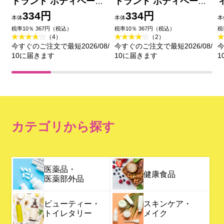
ドラント ボディペーパ
ドラント ボディペーパ
ー レモンスカッシュ
ー アイスシトラス 徳用
334円
334円
本体
本体
本
【徳用タイプ】 ３０枚
３０枚 マンダム (医薬部
税率10％ 367円（税込）
税率10％ 367円（税込）
税
（4）
（2）
マンダム (医薬部外品)
外品)
今すぐのご注文で最短2026/08/
今すぐのご注文で最短2026/08/
今
10に届きます
10に届きます
1
カテゴリから探す
医薬品・
健康食品
医薬部外品
ビューティー・
スキンケア・
トイレタリー
メイク