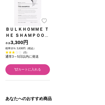
ＢＵＬＫＨＯＭＭＥ Ｔ
ＨＥ ＳＨＡＭＰＯＯ
２００Ｇ バルクオム
3,300円
本体
税率10％ 3,630円（税込）
（0）
通常3～5日以内に発送
カートに入れる
あなたへのおすすめ商品