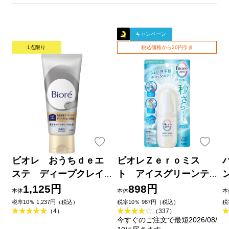
キャンペーン
1点限り
税込価格から20円引き
ビオレ おうちｄｅエ
ビオレＺｅｒｏミス
ステ ディープクレイ
ト アイスグリーンテ
洗顔 １８０ｇ 花王
ィーの香り ６０ｍＬ 花
1,125円
898円
本体
本体
本
王
品
税率10％ 1,237円（税込）
税率10％ 987円（税込）
税
（4）
（337）
今すぐのご注文で最短2026/08/