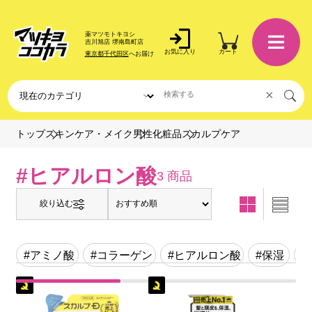
薬マツモトキヨシ
吉川旭店 堺南島町店
お気に入り
カート
東京都千代田区
へお届け
×
スカルプケア
トップ
スキンケア・メイク
男性化粧品
#ヒアルロン酸
3 商品
絞り込む
#アミノ酸
#コラーゲン
#ヒアルロン酸
#保湿
#