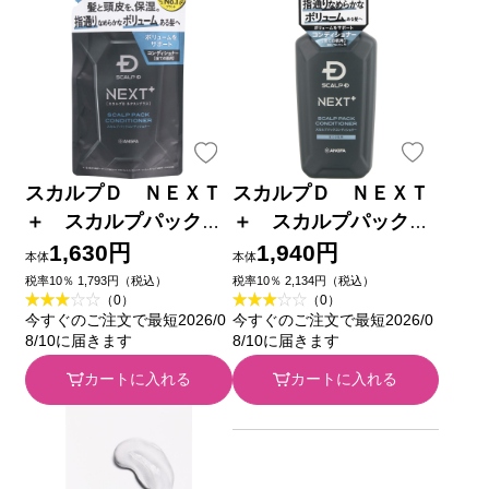
スカルプＤ ＮＥＸＴ
スカルプＤ ＮＥＸＴ
＋ スカルプパックコ
＋ スカルプパックコ
ンディショナー つめ
ンディショナー ３５０
1,630円
1,940円
本体
本体
かえ用 ３００ｇ アン
ｇ アンファー
税率10％ 1,793円（税込）
税率10％ 2,134円（税込）
（0）
（0）
ファー
今すぐのご注文で最短2026/0
今すぐのご注文で最短2026/0
8/10に届きます
8/10に届きます
カートに入れる
カートに入れる