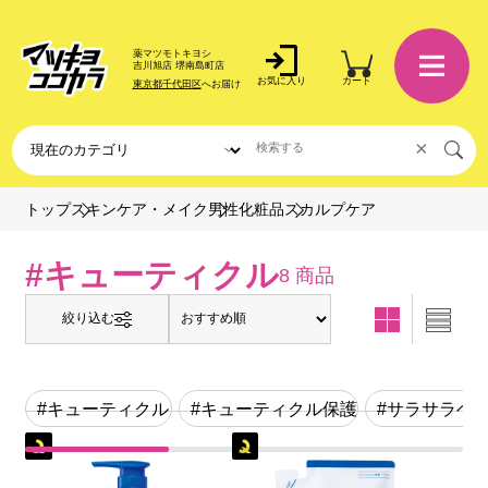
薬マツモトキヨシ
吉川旭店 堺南島町店
お気に入り
カート
東京都千代田区
へお届け
×
スカルプケア
トップ
スキンケア・メイク
男性化粧品
#キューティクル
8 商品
絞り込む
#キューティクル
#キューティクル保護
#サラサラヘ