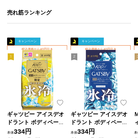
売れ筋ランキング
キャンペーン
キャンペーン
税込価格から40円引き
税込価格から40円引き
ギャツビー アイスデオ
ギャツビー アイスデオ
ドラント ボディペーパ
ドラント ボディペーパ
ー レモンスカッシュ
ー アイスシトラス 徳用
334円
334円
本体
本体
本