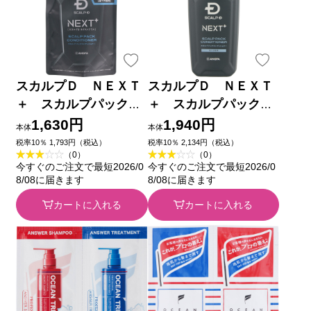
スカルプＤ ＮＥＸＴ
スカルプＤ ＮＥＸＴ
＋ スカルプパックコ
＋ スカルプパックコ
ンディショナー つめ
ンディショナー ３５０
1,630円
1,940円
本体
本体
かえ用 ３００ｇ アン
ｇ アンファー
税率10％ 1,793円（税込）
税率10％ 2,134円（税込）
（0）
（0）
ファー
今すぐのご注文で最短2026/0
今すぐのご注文で最短2026/0
8/08に届きます
8/08に届きます
カートに入れる
カートに入れる