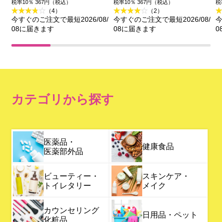
【徳用タイプ】 ３０枚
３０枚 マンダム (医薬部
税率10％ 367円（税込）
税率10％ 367円（税込）
税
（4）
（2）
マンダム (医薬部外品)
外品)
今すぐのご注文で最短2026/08/
今すぐのご注文で最短2026/08/
今
08に届きます
08に届きます
0
カテゴリから探す
医薬品・
健康食品
医薬部外品
ビューティー・
スキンケア・
トイレタリー
メイク
カウンセリング
日用品・ペット
化粧品