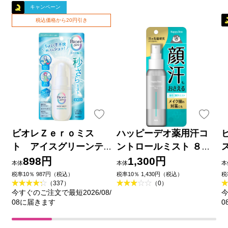
キャンペーン
税込価格から20円引き
ビオレＺｅｒｏミス
ハッピーデオ薬用汗コ
ト アイスグリーンテ
ントロールミスト ８０
ィーの香り ６０ｍＬ 花
ｍｌ マンダム (医薬部外
898円
1,300円
本体
本体
本
王
品)
税率10％ 987円（税込）
税率10％ 1,430円（税込）
税
（337）
（0）
今すぐのご注文で最短2026/08/
今
08に届きます
0