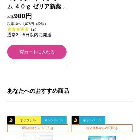
ム ４０ｇ ゼリア新薬
工業 (指定医薬部外品)
980円
本体
税率10％ 1,078円（税込）
（2）
通常3～5日以内に発送
カートに入れる
あなたへのおすすめ商品
オリジナル
キャンペーン
キャンペーン
税込価格から30円引き
税込価格から20円引き