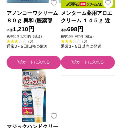
アノンコーワクリーム
メンターム薬用アロエ
８０ｇ 興和 (医薬部外
クリーム １４５ｇ 近
品)
江兄弟社 (医薬部外品)
1,210円
698円
本体
本体
税率10％ 1,331円（税込）
税率10％ 767円（税込）
（0）
（0）
通常3～5日以内に発送
通常3～5日以内に発送
カートに入れる
カートに入れる
マジックハンドクリー