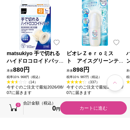
matsukiyo 手で切れる
ビオレＺｅｒｏミス
ハイドロコロイドパッ
ト アイスグリーンテ
ド ２５ｍｍ×３ｍ巻
ィーの香り ６０ｍＬ 花
880円
898円
本体
本体
本
王
品
税率10％ 968円（税込）
税率10％ 987円（税込）
税
（14）
（337）
今すぐのご注文で最短2026/08/
今すぐのご注文で最短2026/08/
07に届きます
07に届きます
合計金額（税込）
0
0
カートに進む
円
売れ筋ランキング