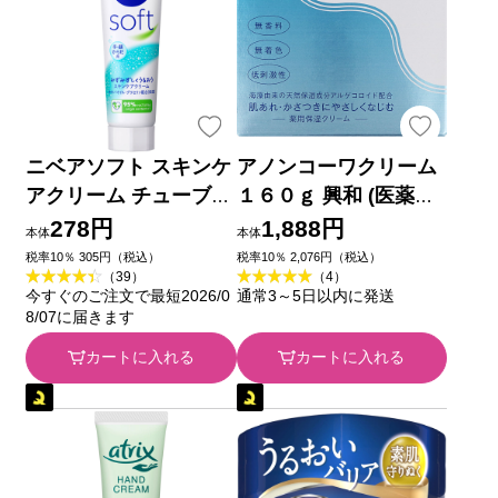
ニベアソフト スキンケ
アノンコーワクリーム
アクリーム チューブ
１６０ｇ 興和 (医薬部
５０ｇ 花王
外品)
278円
1,888円
本体
本体
税率10％ 305円（税込）
税率10％ 2,076円（税込）
（39）
（4）
今すぐのご注文で最短2026/0
通常3～5日以内に発送
8/07に届きます
カートに入れる
カートに入れる