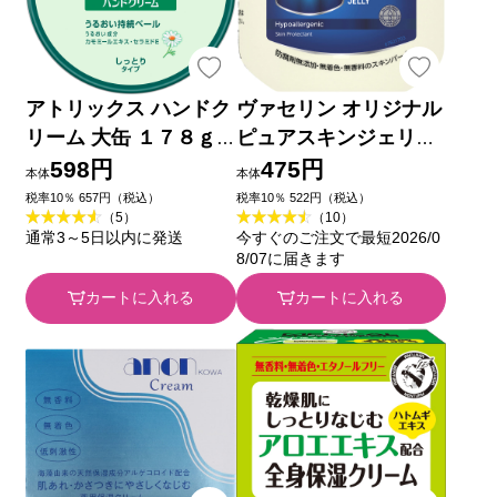
アトリックス ハンドク
ヴァセリン オリジナル
リーム 大缶 １７８ｇ
ピュアスキンジェリー
花王 (医薬部外品)
８０Ｇ ユニリーバ・ジ
598円
475円
本体
本体
ャパン
税率10％ 657円（税込）
税率10％ 522円（税込）
（5）
（10）
通常3～5日以内に発送
今すぐのご注文で最短2026/0
8/07に届きます
カートに入れる
カートに入れる