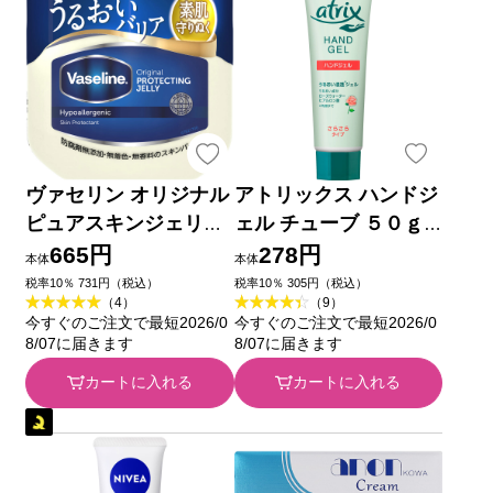
ヴァセリン オリジナル
アトリックス ハンドジ
ピュアスキンジェリー
ェル チューブ ５０ｇ
２００Ｇ ユニリーバ・
花王
665円
278円
本体
本体
ジャパン
税率10％ 731円（税込）
税率10％ 305円（税込）
（4）
（9）
今すぐのご注文で最短2026/0
今すぐのご注文で最短2026/0
8/07に届きます
8/07に届きます
カートに入れる
カートに入れる