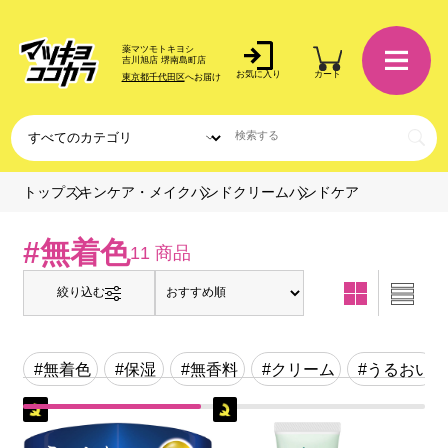
薬マツモトキヨシ
吉川旭店 堺南島町店
お気に入り
カート
東京都千代田区
へお届け
ハンドケア
トップ
スキンケア・メイク
ハンドクリーム
#無着色
11 商品
絞り込む
#無着色
#保湿
#無香料
#クリーム
#うるおい