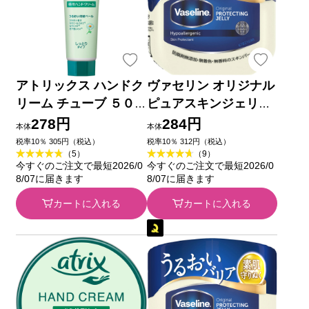
アトリックス ハンドク
ヴァセリン オリジナル
リーム チューブ ５０
ピュアスキンジェリー
ｇ 花王 (医薬部外品)
４０Ｇ ユニリーバ・ジ
278円
284円
本体
本体
ャパン
税率10％ 305円（税込）
税率10％ 312円（税込）
（5）
（9）
今すぐのご注文で最短2026/0
今すぐのご注文で最短2026/0
8/07に届きます
8/07に届きます
カートに入れる
カートに入れる